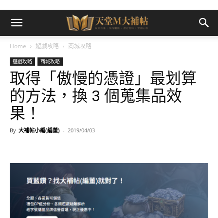
Home
遊戲攻略
商城攻略
遊戲攻略
商城攻略
取得「傲慢的憑證」最划算
的方法，換 3 個蒐集品效
果！
By
大補帖小編(編董)
-
2019/04/03