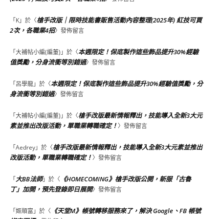
槍手改版｜限時技能書販售活動內容整理(2025年) 紅技可買
「
K
」於〈
2次，各職業4招
〉發佈留言
本週限定！保底製作這些飾品提升30%經驗
「
大補帖小編(編董)
」於〈
值獎勵，分身流衝等別錯過
〉發佈留言
本週限定！保底製作這些飾品提升30%經驗值獎勵，分
「
呂學龍
」於〈
身流衝等別錯過
〉發佈留言
槍手改版最新情報釋出，技能導入全新3大元
「
大補帖小編(編董)
」於〈
素並推出改版活動，單職業轉職確定！
〉發佈留言
槍手改版最新情報釋出，技能導入全新3大元素並推出
「
Aedrey
」於〈
改版活動，單職業轉職確定！
〉發佈留言
大BB法師
《HOMECOMING》槍手改版公開，新服「古魯
「
」於〈
丁」加開，預先登錄即日展開
〉發佈留言
《天堂M》帳號轉移服務來了，解決 Google、FB 帳號
「
姬順富
」於〈