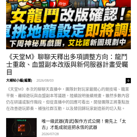
《天堂M》聊聊天釋出多項調整方向：龍鬥
士重啟、血盟副本改版與新伺服器計畫受矚
目
大補帖小編(編董)
-
2026/08/03
0
《天堂M》本次的聊聊天直播中，團隊針對玩家最關心的競技場、職業
平衡、離線遊玩與血盟副本等議題，陸續說明後續規畫。雖然多數內容
仍在研議或製作階段，但從直播中的回應可看出，開發團隊正將重點放
在改善遊玩節奏、補強社群互動，以及替回歸玩家創造新的切入點。
唯一級武器(青武)製作方式公開！需先上「太
古」才能成就這把永恆的武器
2026/07/28