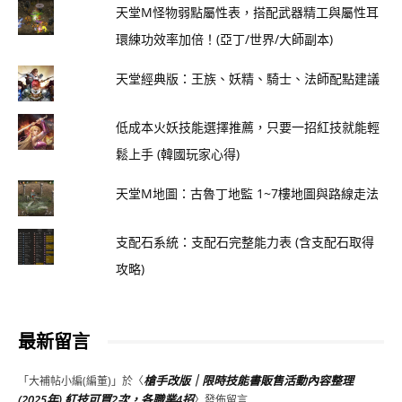
天堂M怪物弱點屬性表，搭配武器精工與屬性耳
環練功效率加倍！(亞丁/世界/大師副本)
天堂經典版：王族、妖精、騎士、法師配點建議
低成本火妖技能選擇推薦，只要一招紅技就能輕
鬆上手 (韓國玩家心得)
天堂M地圖：古魯丁地監 1~7樓地圖與路線走法
支配石系統：支配石完整能力表 (含支配石取得
攻略)
最新留言
槍手改版｜限時技能書販售活動內容整理
「
大補帖小編(編董)
」於〈
(2025年) 紅技可買2次，各職業4招
〉發佈留言