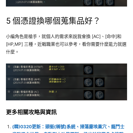
5 個憑證換哪個蒐集品好？
小編角色是槍手，就個人的需求來說我會換 [AC]、[命中]和
[HP,MP] 三種，近戰職業也可以參考，看你需要什麼能力就選
什麼。
更多相關攻略與資訊
(韓)0320更新：頭銜(稱號)系統、掃蕩塵埃巢穴、龍鬥士