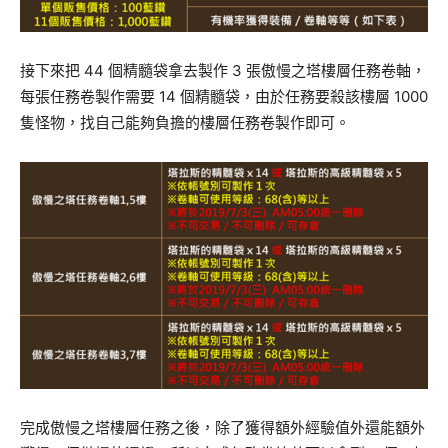
接下來把 44 個精髓袋拿去製作 3 張傲慢之塔樓層任務卷軸，
每張任務卷製作需要 14 個精髓袋，由於任務要殺該樓層 1000
隻怪物，找自己能夠負擔的樓層任務卷製作即可。
完成傲慢之塔樓層任務之後，除了獲得額外經驗值外還能額外