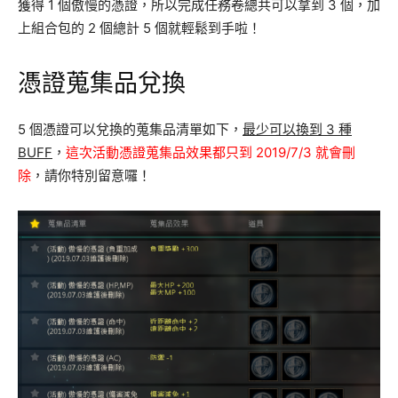
獲得 1 個傲慢的憑證，所以完成任務卷總共可以拿到 3 個，加
上組合包的 2 個總計 5 個就輕鬆到手啦！
憑證蒐集品兌換
5 個憑證可以兌換的蒐集品清單如下，
最少可以換到 3 種
BUFF
，
這次活動憑證蒐集品效果都只到 2019/7/3 就會刪
除
，請你特別留意囉！