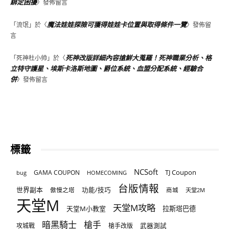
綁定困擾
〉發佈留言
魔法娃娃探險可獲得娃娃卡位置與取得條件一覽
「
流氓
」於〈
〉發佈留
言
死神改版詳細內容搶鮮大蒐羅！死神職業分析、格
「
死神杜小帅
」於〈
立特守護星、埃斯卡洛斯地圖、爵位系統、血盟分配系統、經驗合
併
〉發佈留言
標籤
NCSoft
TJ Coupon
GAMA COUPON
bug
HOMECOMING
台版情報
世界副本
傲慢之塔
功能/技巧
商城
天堂2M
天堂M
天堂M攻略
天堂M小教室
拉斯塔巴德
暗黑騎士
槍手
攻城戰
槍手改版
武器測試