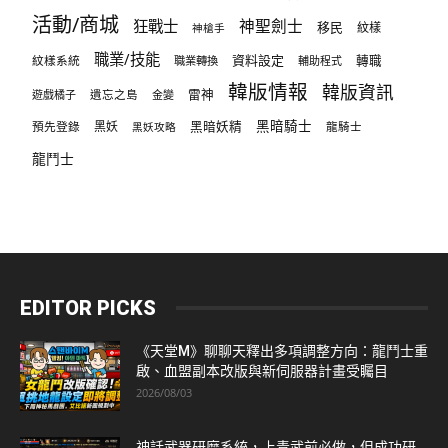
活動/商城
狂戰士
神聖劍士
移民
紋樣
神槍手
職業/技能
資料設定
紋樣系統
轉職
職業轉換
輔助程式
韓版情報
韓版資訊
雷神
遊戲橘子
遺忘之島
金變
黑暗騎士
預先登錄
黑妖
黑暗妖精
龍騎士
黑妖攻略
龍鬥士
EDITOR PICKS
《天堂M》聊聊天釋出多項調整方向：龍鬥士重
啟、血盟副本改版與新伺服器計畫受矚目
2026/08/03
神話武器研磨系統，上青武前必做，但成功研