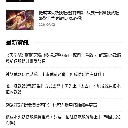
低成本火妖技能選擇推薦，只要一招紅技就能
輕鬆上手 (韓國玩家心得)
2026/07/02
最新資訊
《天堂M》聊聊天釋出多項調整方向：龍鬥士重啟、血盟副本改版
與新伺服器計畫受矚目
神話武器研磨系統，上青武前必做，但成功研磨有條件！
唯一級武器(青武)製作方式公開！需先上「太古」才能成就這把永
恆的武器
5種妖精近戰武器效率PK，搭配左肩甲精煉傷害更高！
低成本火妖技能選擇推薦，只要一招紅技就能輕鬆上手 (韓國玩家
心得)