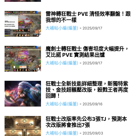
雷神轉狂戰士 PVE 清怪效率翻盤！跟
我想的不一樣
大補帖小編(編董)
-
2025/09/17
魔劍士轉狂戰士 傷害坦度大幅提升，
艾比諾 PVE 實測結果出爐
大補帖小編(編董)
-
2025/09/17
狂戰士全新技能詳細整理，新獨特紫
技、金技超輾壓改版，殺戮王者再度
回歸！
大補帖小編(編董)
-
2025/09/16
狂戰士改版率先公布3張TJ，預測本
次改版將會推出7張
大補帖小編(編董)
-
2025/09/03