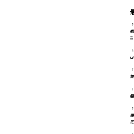
「
動
言
「
(
「
提
「
經
「
導
定