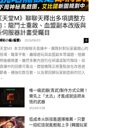
《天堂M》聊聊天釋出多項調整方
向：龍鬥士重啟、血盟副本改版與
新伺服器計畫受矚目
補帖小編(編董)
-
2026/08/03
0
天堂M》本次的聊聊天直播中，團隊針對玩家最關心的
技場、職業平衡、離線遊玩與血盟副本等議題，陸續
明後續規畫。雖然多數內容仍在研議或製作階段，但
直播中的回應可看出，開發團隊正將重點放在改善遊
節奏、補強社群互動，以及替回歸玩家創造新的切入
。
唯一級武器(青武)製作方式公開！
需先上「太古」才能成就這把永
恆的武器
2026/07/28
低成本火妖技能選擇推薦，只要
一招紅技就能輕鬆上手 (韓國玩家