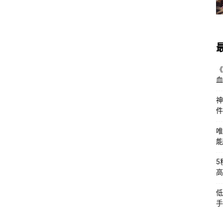
《
血
神
件
唯
能
5
高
低
手