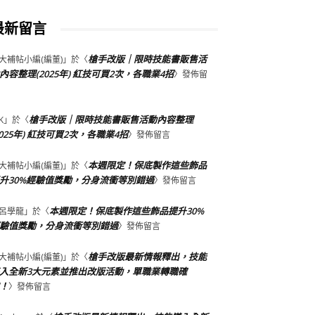
最新留言
槍手改版｜限時技能書販售活
大補帖小編(編董)
」於〈
內容整理(2025年) 紅技可買2次，各職業4招
〉發佈留
槍手改版｜限時技能書販售活動內容整理
K
」於〈
2025年) 紅技可買2次，各職業4招
〉發佈留言
本週限定！保底製作這些飾品
大補帖小編(編董)
」於〈
升30%經驗值獎勵，分身流衝等別錯過
〉發佈留言
本週限定！保底製作這些飾品提升30%
呂學龍
」於〈
驗值獎勵，分身流衝等別錯過
〉發佈留言
槍手改版最新情報釋出，技能
大補帖小編(編董)
」於〈
入全新3大元素並推出改版活動，單職業轉職確
！
〉發佈留言