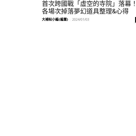
首次跨國戰「虛空的寺院」落幕
各場次掉落夢幻道具整理&心得
大補帖小編(編董)
-
2024/01/03