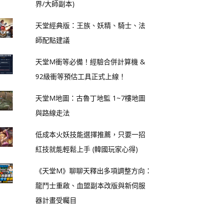
界/大師副本)
天堂經典版：王族、妖精、騎士、法
師配點建議
天堂M衝等必備！經驗合併計算機 &
92級衝等預估工具正式上線！
天堂M地圖：古魯丁地監 1~7樓地圖
與路線走法
低成本火妖技能選擇推薦，只要一招
紅技就能輕鬆上手 (韓國玩家心得)
《天堂M》聊聊天釋出多項調整方向：
龍鬥士重啟、血盟副本改版與新伺服
器計畫受矚目