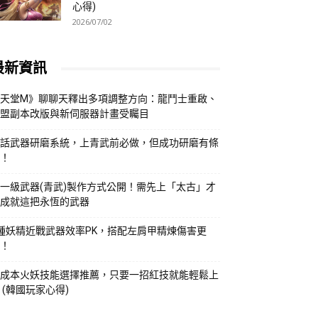
心得)
2026/07/02
最新資訊
天堂M》聊聊天釋出多項調整方向：龍鬥士重啟、
盟副本改版與新伺服器計畫受矚目
話武器研磨系統，上青武前必做，但成功研磨有條
！
一級武器(青武)製作方式公開！需先上「太古」才
成就這把永恆的武器
種妖精近戰武器效率PK，搭配左肩甲精煉傷害更
！
成本火妖技能選擇推薦，只要一招紅技就能輕鬆上
 (韓國玩家心得)