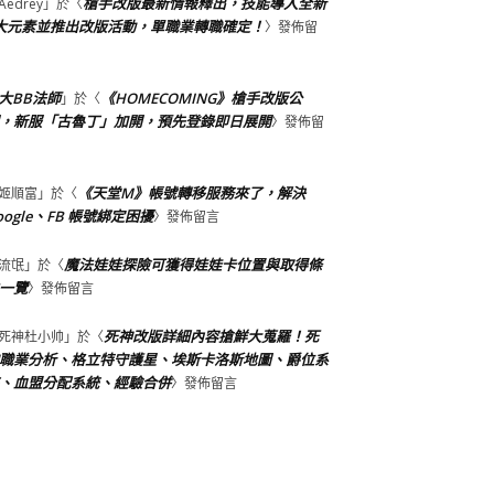
槍手改版最新情報釋出，技能導入全新
Aedrey
」於〈
大元素並推出改版活動，單職業轉職確定！
〉發佈留
大BB法師
《HOMECOMING》槍手改版公
」於〈
，新服「古魯丁」加開，預先登錄即日展開
〉發佈留
《天堂M》帳號轉移服務來了，解決
姬順富
」於〈
oogle、FB 帳號綁定困擾
〉發佈留言
魔法娃娃探險可獲得娃娃卡位置與取得條
流氓
」於〈
一覽
〉發佈留言
死神改版詳細內容搶鮮大蒐羅！死
死神杜小帅
」於〈
職業分析、格立特守護星、埃斯卡洛斯地圖、爵位系
、血盟分配系統、經驗合併
〉發佈留言