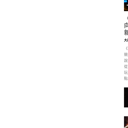
大
《
競
說
從
玩
點