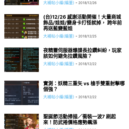
大補帖小編(編董)
-
2018/12/26
(台)12/26 感謝活動開催！大量商城
飾品/娃娃/變身卡打怪就掉， 跨年前
再送藍變藍娃
大補帖小編(編董)
-
2018/12/25
夜精靈伺服器爆課長拉鑽糾紛，玩家
該如何避免拉鑽風險？
大補帖小編(編董)
-
2018/12/22
實測：妖精三重矢 vs 槍手雙重射擊哪
個強？
大補帖小編(編董)
-
2018/12/22
聖誕節活動掃描／衝裝一波7 刷起
來！防武捲價格應勢飆漲