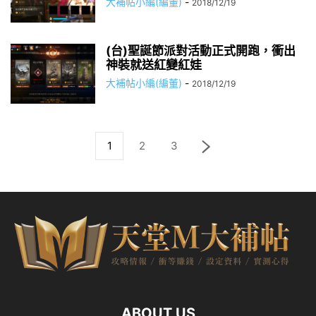
大補帖小編(編董)
-
2018/12/19
(台)聖誕節派對活動正式開跑，衝出
神裝就送紅變紅娃
大補帖小編(編董)
-
2018/12/19
1
2
3
ABOUT US