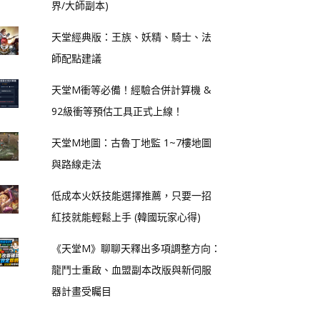
界/大師副本)
天堂經典版：王族、妖精、騎士、法
師配點建議
天堂M衝等必備！經驗合併計算機 &
92級衝等預估工具正式上線！
天堂M地圖：古魯丁地監 1~7樓地圖
與路線走法
低成本火妖技能選擇推薦，只要一招
紅技就能輕鬆上手 (韓國玩家心得)
《天堂M》聊聊天釋出多項調整方向：
龍鬥士重啟、血盟副本改版與新伺服
器計畫受矚目