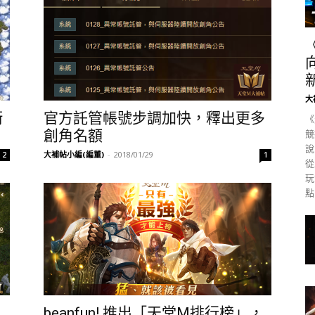
大
衝
官方託管帳號步調加快，釋出更多
《
創角名額
競
說
大補帖小編(編董)
-
2018/01/29
2
1
從
玩
點
beanfun! 推出「天堂M排行榜」，