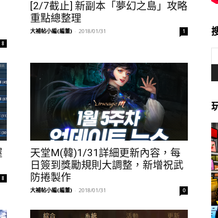
[2/7截止] 新副本「夢幻之島」攻略
、
重點總整理
大補帖小編(編董)
-
2018/01/31
1
8
握
天堂M(韓)1/31詳細更新內容，每
日簽到獎勵規則大調整，新增祝武
防捲製作
8
大補帖小編(編董)
-
2018/01/31
0