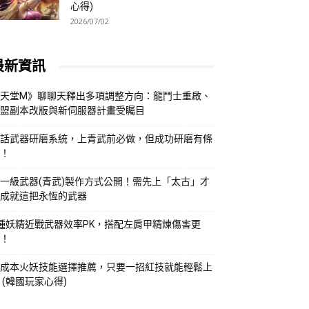
心得)
2026/07/02
最新資訊
天堂M》聊聊天釋出多項調整方向：龍鬥士重啟、
盟副本改版與新伺服器計畫受矚目
話武器研磨系統，上青武前必做，但成功研磨有條
！
一級武器(青武)製作方式公開！需先上「太古」才
成就這把永恆的武器
種妖精近戰武器效率PK，搭配左肩甲精煉傷害更
！
成本火妖技能選擇推薦，只要一招紅技就能輕鬆上
 (韓國玩家心得)