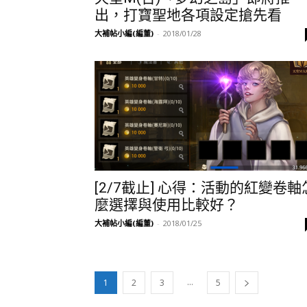
出，打寶聖地各項設定搶先看
大補帖小編(編董)
-
2018/01/28
[2/7截止] 心得：活動的紅變卷軸
麼選擇與使用比較好？
大補帖小編(編董)
-
2018/01/25
...
1
2
3
5