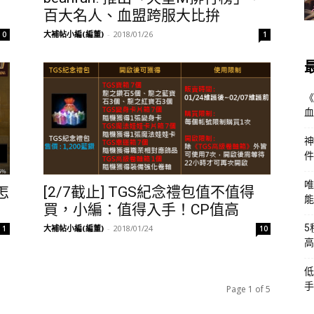
百大名人、血盟跨服大比拚
大補帖小編(編董)
-
2018/01/26
0
1
《
血
神
件
唯
怎
[2/7截止] TGS紀念禮包值不值得
能
買，小編：值得入手！CP值高
5
大補帖小編(編董)
-
2018/01/24
1
10
高
低
手
Page 1 of 5