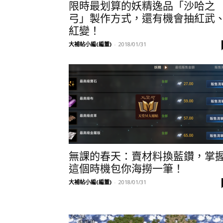
限時最划算的妖精逸品「沙哈之
弓」製作方式，還有機會抽紅武
紅變！
大補帖小編(編董)
-
2018/01/31
無課的春天：賣材料換藍鑽，掌
這個時機包你海撈一筆！
大補帖小編(編董)
-
2018/01/31