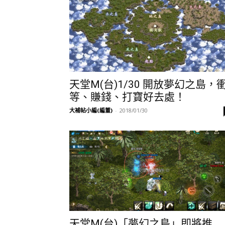
天堂M(台)1/30 開放夢幻之島，
等、賺錢、打寶好去處！
大補帖小編(編董)
-
2018/01/30
天堂M(台)「夢幻之島」即將推