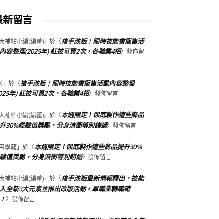
最新留言
槍手改版｜限時技能書販售活
大補帖小編(編董)
」於〈
內容整理(2025年) 紅技可買2次，各職業4招
〉發佈留
槍手改版｜限時技能書販售活動內容整理
K
」於〈
2025年) 紅技可買2次，各職業4招
〉發佈留言
本週限定！保底製作這些飾品
大補帖小編(編董)
」於〈
升30%經驗值獎勵，分身流衝等別錯過
〉發佈留言
本週限定！保底製作這些飾品提升30%
呂學龍
」於〈
驗值獎勵，分身流衝等別錯過
〉發佈留言
槍手改版最新情報釋出，技能
大補帖小編(編董)
」於〈
入全新3大元素並推出改版活動，單職業轉職確
！
〉發佈留言