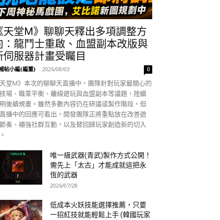
《天堂M》聊聊天釋出多項調整方
向：龍鬥士重啟、血盟副本改版與
新伺服器計畫受矚目
補帖小編(編董)
-
2026/08/03
0
天堂M》本次的聊聊天直播中，團隊針對玩家最關心的
技場、職業平衡、離線遊玩與血盟副本等議題，陸續
明後續規畫。雖然多數內容仍在研議或製作階段，但
直播中的回應可看出，開發團隊正將重點放在改善遊
節奏、補強社群互動，以及替回歸玩家創造新的切入
。
唯一級武器(青武)製作方式公開！
需先上「太古」才能成就這把永
恆的武器
2026/07/28
低成本火妖技能選擇推薦，只要
一招紅技就能輕鬆上手 (韓國玩家