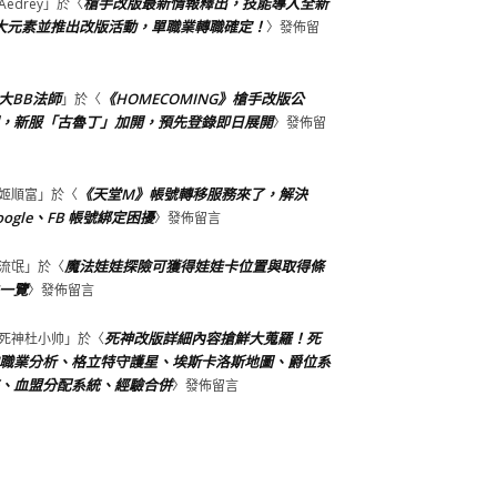
槍手改版最新情報釋出，技能導入全新
Aedrey
」於〈
大元素並推出改版活動，單職業轉職確定！
〉發佈留
大BB法師
《HOMECOMING》槍手改版公
」於〈
，新服「古魯丁」加開，預先登錄即日展開
〉發佈留
《天堂M》帳號轉移服務來了，解決
姬順富
」於〈
oogle、FB 帳號綁定困擾
〉發佈留言
魔法娃娃探險可獲得娃娃卡位置與取得條
流氓
」於〈
一覽
〉發佈留言
死神改版詳細內容搶鮮大蒐羅！死
死神杜小帅
」於〈
職業分析、格立特守護星、埃斯卡洛斯地圖、爵位系
、血盟分配系統、經驗合併
〉發佈留言