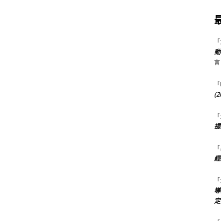
「
動
言
「
(
「
提
「
經
「
導
定