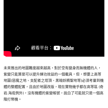
未來推出的地圖難度越來越高，對於空有變身而無機體的人，
紫變只能算是可以提升練功效益的一個載具，但，想要上高等
地圖(惡魔之地、支配者之塔頂、黑暗妖精聖地等)必須考量到機
體的整體配置，且由於地圖改版，現在寶物幾乎都在高等區 (奇
岩.海底例外)，沒有機體的紫變帳號，說白了可能就只是一個高
階打幣機。