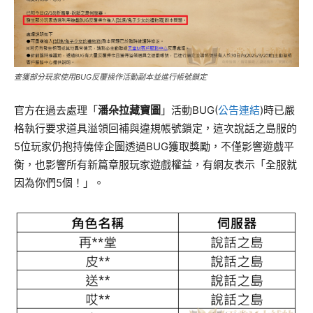
查獲部分玩家使用BUG反覆操作活動副本並進行帳號鎖定
官方在過去處理「
潘朵拉藏寶圖
」活動BUG(
公告連結
)時已嚴
格執行要求道具溢領回補與違規帳號鎖定，這次說話之島服的
5位玩家仍抱持僥倖企圖透過BUG獲取獎勵，不僅影響遊戲平
衡，也影響所有新篇章服玩家遊戲權益，有網友表示「全服就
因為你們5個！」。