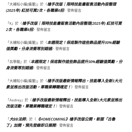
槍手改版｜限時技能書販售活動內容整理
「
大補帖小編(編董)
」於〈
(2025年) 紅技可買2次，各職業4招
〉發佈留言
槍手改版｜限時技能書販售活動內容整理(2025年) 紅技可買
「
K
」於〈
2次，各職業4招
〉發佈留言
本週限定！保底製作這些飾品提升30%經驗
「
大補帖小編(編董)
」於〈
值獎勵，分身流衝等別錯過
〉發佈留言
本週限定！保底製作這些飾品提升30%經驗值獎勵，分
「
呂學龍
」於〈
身流衝等別錯過
〉發佈留言
槍手改版最新情報釋出，技能導入全新3大元
「
大補帖小編(編董)
」於〈
素並推出改版活動，單職業轉職確定！
〉發佈留言
槍手改版最新情報釋出，技能導入全新3大元素並推出
「
Aedrey
」於〈
改版活動，單職業轉職確定！
〉發佈留言
大BB法師
《HOMECOMING》槍手改版公開，新服「古魯
「
」於〈
丁」加開，預先登錄即日展開
〉發佈留言