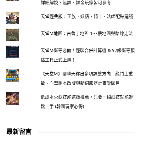
詳細解說，無課、課金玩家皆可參考
天堂經典版：王族、妖精、騎士、法師配點建議
天堂M地圖：古魯丁地監 1~7樓地圖與路線走法
天堂M衝等必備！經驗合併計算機 & 92級衝等預
估工具正式上線！
《天堂M》聊聊天釋出多項調整方向：龍鬥士重
啟、血盟副本改版與新伺服器計畫受矚目
低成本火妖技能選擇推薦，只要一招紅技就能輕
鬆上手 (韓國玩家心得)
最新留言