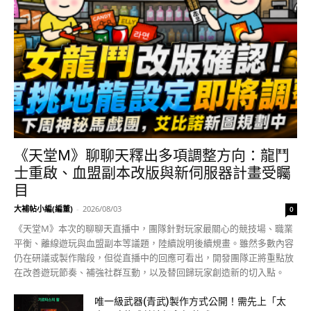
《天堂M》聊聊天釋出多項調整方向：龍鬥
士重啟、血盟副本改版與新伺服器計畫受矚
目
大補帖小編(編董)
-
2026/08/03
0
《天堂M》本次的聊聊天直播中，團隊針對玩家最關心的競技場、職業
平衡、離線遊玩與血盟副本等議題，陸續說明後續規畫。雖然多數內容
仍在研議或製作階段，但從直播中的回應可看出，開發團隊正將重點放
在改善遊玩節奏、補強社群互動，以及替回歸玩家創造新的切入點。
唯一級武器(青武)製作方式公開！需先上「太