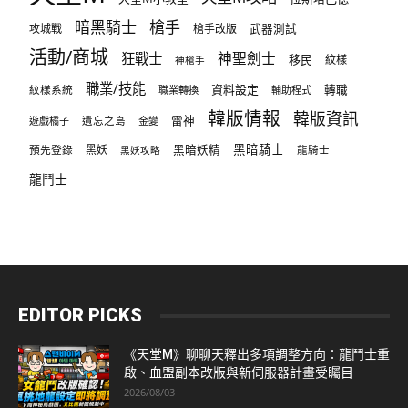
暗黑騎士
槍手
攻城戰
槍手改版
武器測試
活動/商城
狂戰士
神聖劍士
移民
紋樣
神槍手
職業/技能
資料設定
紋樣系統
轉職
職業轉換
輔助程式
韓版情報
韓版資訊
雷神
遊戲橘子
遺忘之島
金變
黑暗騎士
預先登錄
黑妖
黑暗妖精
龍騎士
黑妖攻略
龍鬥士
EDITOR PICKS
《天堂M》聊聊天釋出多項調整方向：龍鬥士重
啟、血盟副本改版與新伺服器計畫受矚目
2026/08/03