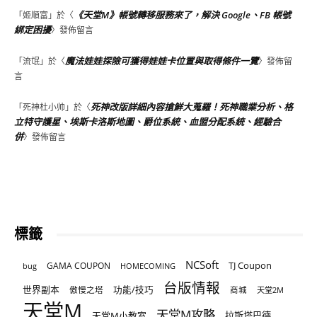
《天堂M》帳號轉移服務來了，解決 Google、FB 帳號
「
姬順富
」於〈
綁定困擾
〉發佈留言
魔法娃娃探險可獲得娃娃卡位置與取得條件一覽
「
流氓
」於〈
〉發佈留
言
死神改版詳細內容搶鮮大蒐羅！死神職業分析、格
「
死神杜小帅
」於〈
立特守護星、埃斯卡洛斯地圖、爵位系統、血盟分配系統、經驗合
併
〉發佈留言
標籤
NCSoft
TJ Coupon
GAMA COUPON
bug
HOMECOMING
台版情報
世界副本
傲慢之塔
功能/技巧
商城
天堂2M
天堂M
天堂M攻略
天堂M小教室
拉斯塔巴德