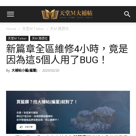
Home
天堂M Talker
天M 路透社
天堂M Talker
天M 路透社
新篇章全區維修4小時，竟是
因為這5個人用了BUG！
By
大補帖小編(編董)
-
2025/02/20