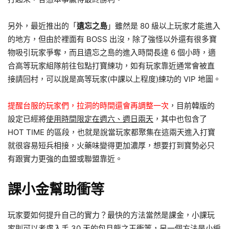
另外，最近推出的「
遺忘之島
」雖然是 80 級以上玩家才能進入
的地方，但由於裡面有 BOSS 出沒，除了強怪以外還有很多寶
物吸引玩家爭奪，而且遺忘之島的進入時間長達 6 個小時，適
合高等玩家組隊前往包點打寶練功，如有玩家靠近通常會被直
接請回村，可以說是高等玩家(中課以上程度)練功的 VIP 地圖。
提醒台服的玩家們，拉洞的時間還會再調整一
次
，目前韓版的
設定已經將
使用時間限定在週六、週日兩天
，其中也包含了
HOT TIME 的區段，也就是說當玩家都聚集在這兩天進入打寶
就很容易短兵相接，火藥味變得更加濃厚，想要打到寶勢必只
有跟實力更強的血盟或聯盟靠近。
課小金幫助衝等
玩家要如何提升自己的實力？最快的方法當然是課金，小課玩
家則可以考慮入手 30 天的包月龍之玉衝等，另一個方法是小編