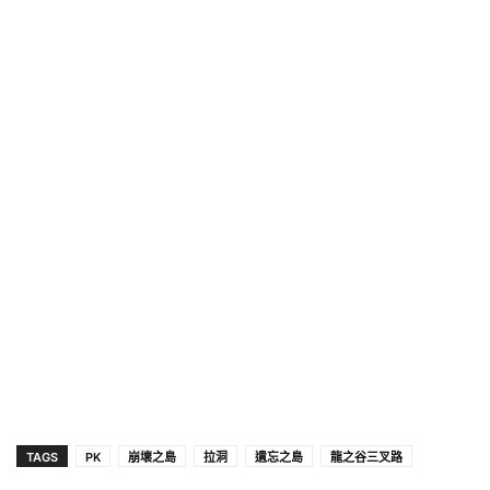
TAGS
PK
崩壞之島
拉洞
遺忘之島
龍之谷三叉路