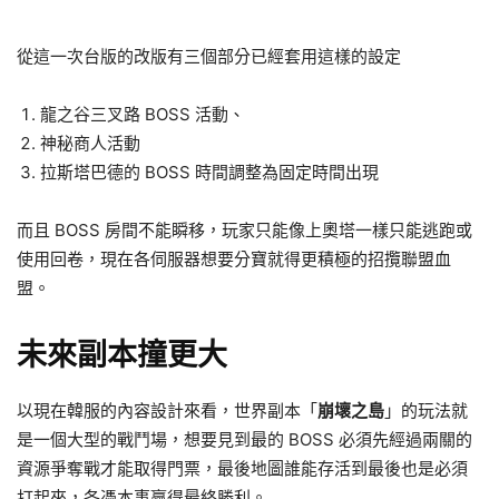
從這一次台版的改版有三個部分已經套用這樣的設定
龍之谷三叉路 BOSS 活動、
神秘商人活動
拉斯塔巴德的 BOSS 時間調整為固定時間出現
而且 BOSS 房間不能瞬移，玩家只能像上奧塔一樣只能逃跑或
使用回卷，現在各伺服器想要分寶就得更積極的招攬聯盟血
盟。
未來副本撞更大
以現在韓服的內容設計來看，世界副本「
崩壞之島
」的玩法就
是一個大型的戰鬥場，想要見到最的 BOSS 必須先經過兩關的
資源爭奪戰才能取得門票，最後地圖誰能存活到最後也是必須
打起來，各憑本事贏得最終勝利。