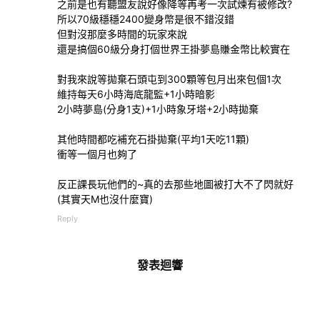
之前是也有聽盟友說好像降等再考一次試煉有被修改?
所以70級穩穩2400變身幣是很不錯沒錯
但對沒那麼多時間的玩家來說
還是搞個60級分身打個世界王掛夢島賺金幣比較實在
對我來說等拋棄石頭屯到300顆等包月出來包個1次
維持每天6小時海底龍監+1小時暗影
2小時夢島(分身1支)+1小時象牙塔+2小時拋棄
其他時間都吃補充石掛拋棄(平均1天吃11顆)
衝等一個月也夠了
反正課長玩他們的~真的去那些地圖被打大不了閃就好
(其實天M也沒什麼寶)
Reply
發表迴響