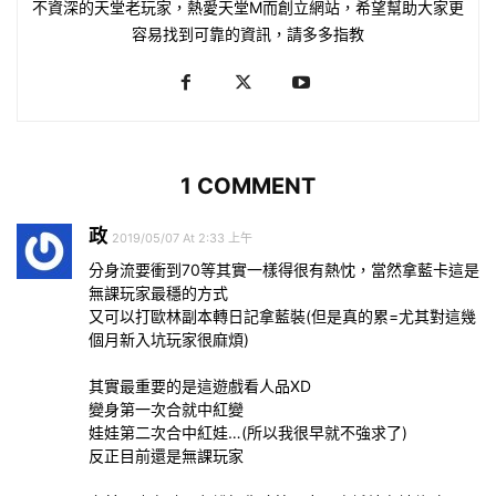
不資深的天堂老玩家，熱愛天堂M而創立網站，希望幫助大家更
容易找到可靠的資訊，請多多指教
1 COMMENT
政
2019/05/07 At 2:33 上午
分身流要衝到70等其實一樣得很有熱忱，當然拿藍卡這是
無課玩家最穩的方式
又可以打歐林副本轉日記拿藍裝(但是真的累=尤其對這幾
個月新入坑玩家很麻煩)
其實最重要的是這遊戲看人品XD
變身第一次合就中紅變
娃娃第二次合中紅娃…(所以我很早就不強求了)
反正目前還是無課玩家