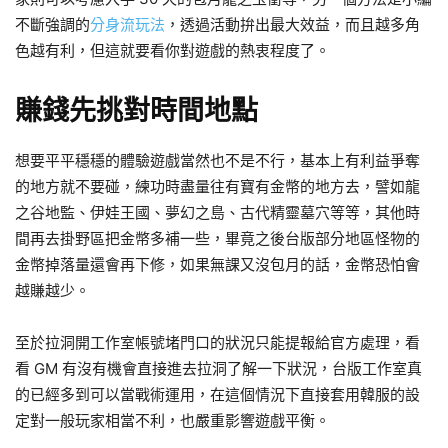
不斷強調的
分身流玩法
，透過活動拚出最大效益，而且越多角
色越有利，但這就要看你對遊戲的熱衷程度了。
賺錢先挑對時間地點
想要平平穩穩的體驗遊戲當然也不是不行，基本上有利益爭奪
的地方就不要碰，練功時盡量往有寶有金幣的地方去，譬如龍
之谷地監、伊娃王國、夢幻之島、古代精靈墓穴等等，其他時
間再去掛野區把金幣多補一些，畢竟之後台版部分地區怪物的
金幣掉落量還會再下修，如果無課又沒包月的話，金幣恐怕會
越賺越少。
至於拉洞開工作室帳號堵門口的狀況只能提報給官方處理，看
看 GM 有沒有機會直接進去拉洞了解一下狀況，台版工作室真
的已經多到可以當戰術運用，在這個情況下直接套用韓服的設
定對一般玩家相當不利，也嚴重影響遊戲平衡。