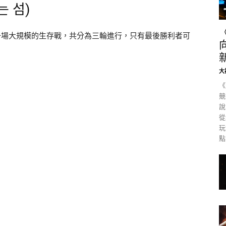
 섬)
行一場大規模的生存戰，共分為三輪進行，只有最後勝利者可
大
《
競
說
從
玩
點