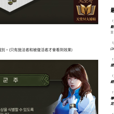
「
動
言
「
(
別。(只有施法者和被復活者才會看到效果)
「
提
「
經
「
導
定