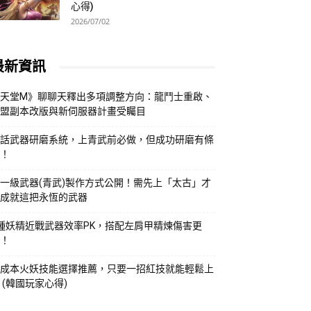
心得)
2026/07/02
最新資訊
天堂M》聊聊天釋出多項調整方向：龍鬥士重啟、
盟副本改版與新伺服器計畫受矚目
話武器研磨系統，上青武前必做，但成功研磨有條
！
一級武器(青武)製作方式公開！需先上「太古」才
成就這把永恆的武器
種妖精近戰武器效率PK，搭配左肩甲精煉傷害更
！
成本火妖技能選擇推薦，只要一招紅技就能輕鬆上
 (韓國玩家心得)