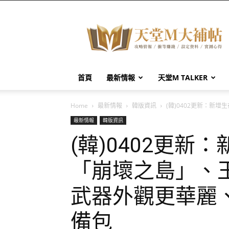
天
堂
M
大
補
帖
首頁
最新情報
天堂M TALKER
Home
最新情報
韓版資訊
(韓)0402更新：
最新情報
韓版資訊
(韓)0402更新
「崩壞之島」、
武器外觀更華麗
備包