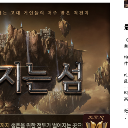
《
血
神
件
唯
能
5
高
低
手