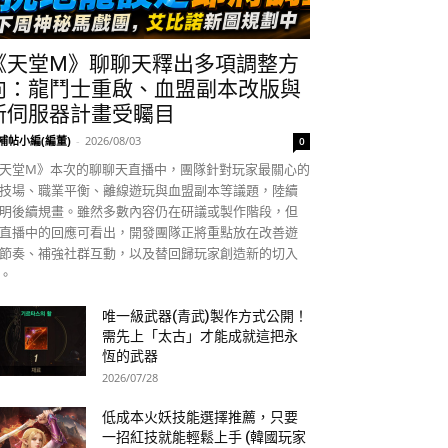
《天堂M》聊聊天釋出多項調整方
向：龍鬥士重啟、血盟副本改版與
新伺服器計畫受矚目
補帖小編(編董)
-
2026/08/03
0
天堂M》本次的聊聊天直播中，團隊針對玩家最關心的
技場、職業平衡、離線遊玩與血盟副本等議題，陸續
明後續規畫。雖然多數內容仍在研議或製作階段，但
直播中的回應可看出，開發團隊正將重點放在改善遊
節奏、補強社群互動，以及替回歸玩家創造新的切入
。
唯一級武器(青武)製作方式公開！
需先上「太古」才能成就這把永
恆的武器
2026/07/28
低成本火妖技能選擇推薦，只要
一招紅技就能輕鬆上手 (韓國玩家