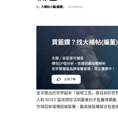
By
大補帖小編(編董)
-
2019/04/02
這次推出的世界副本「崩壞之島」跟目前的世
人和 BOSS 猛攻間存活到最後的才能獲得
作項目新增傳說級裝備，最高級裝備組合包直接發給