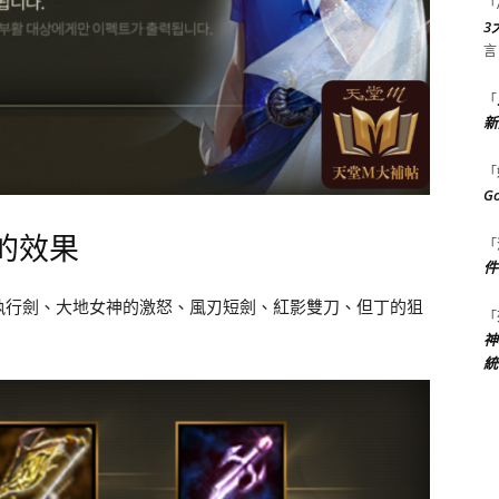
「
3
言
「
新
「
G
的效果
「
件
執行劍、大地女神的激怒、風刃短劍、紅影雙刀、但丁的狙
「
神
統