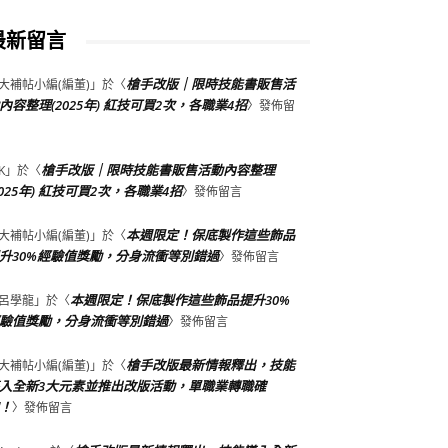
最新留言
槍手改版｜限時技能書販售活
大補帖小編(編董)
」於〈
內容整理(2025年) 紅技可買2次，各職業4招
〉發佈留
槍手改版｜限時技能書販售活動內容整理
K
」於〈
2025年) 紅技可買2次，各職業4招
〉發佈留言
本週限定！保底製作這些飾品
大補帖小編(編董)
」於〈
升30%經驗值獎勵，分身流衝等別錯過
〉發佈留言
本週限定！保底製作這些飾品提升30%
呂學龍
」於〈
驗值獎勵，分身流衝等別錯過
〉發佈留言
槍手改版最新情報釋出，技能
大補帖小編(編董)
」於〈
入全新3大元素並推出改版活動，單職業轉職確
！
〉發佈留言