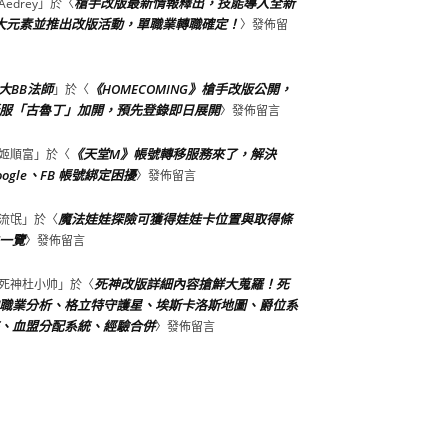
槍手改版最新情報釋出，技能導入全新
Aedrey
」於〈
大元素並推出改版活動，單職業轉職確定！
〉發佈留
大BB法師
《HOMECOMING》槍手改版公開，
」於〈
服「古魯丁」加開，預先登錄即日展開
〉發佈留言
《天堂M》帳號轉移服務來了，解決
姬順富
」於〈
oogle、FB 帳號綁定困擾
〉發佈留言
魔法娃娃探險可獲得娃娃卡位置與取得條
流氓
」於〈
一覽
〉發佈留言
死神改版詳細內容搶鮮大蒐羅！死
死神杜小帅
」於〈
職業分析、格立特守護星、埃斯卡洛斯地圖、爵位系
、血盟分配系統、經驗合併
〉發佈留言