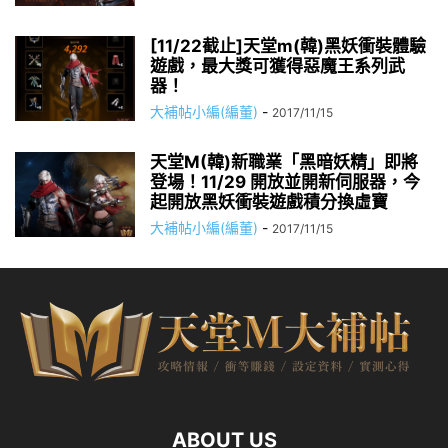
[11/22截止]天堂m(韓)黑妖衝裝體驗
遊戲，最大獎可獲得惡魔王系列武
器！
大補帖小編(編董)
-
2017/11/15
天堂M(韓)新職業「黑暗妖精」即將
登場！11/29 開放並開新伺服器，今
起開放黑妖衝裝遊戲積分換虛寶
大補帖小編(編董)
-
2017/11/15
ABOUT US