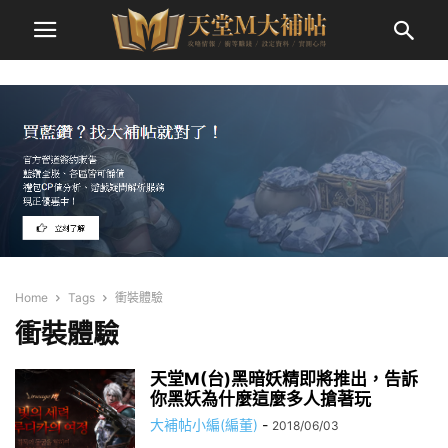
Home
Tags
衝裝體驗
衝裝體驗
天堂M(台)黑暗妖精即將推出，告訴
你黑妖為什麼這麼多人搶著玩
大補帖小編(編董)
-
2018/06/03