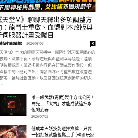
《天堂M》聊聊天釋出多項調整方
向：龍鬥士重啟、血盟副本改版與
新伺服器計畫受矚目
補帖小編(編董)
-
2026/08/03
0
天堂M》本次的聊聊天直播中，團隊針對玩家最關心的
技場、職業平衡、離線遊玩與血盟副本等議題，陸續
明後續規畫。雖然多數內容仍在研議或製作階段，但
直播中的回應可看出，開發團隊正將重點放在改善遊
節奏、補強社群互動，以及替回歸玩家創造新的切入
。
唯一級武器(青武)製作方式公開！
需先上「太古」才能成就這把永
恆的武器
2026/07/28
低成本火妖技能選擇推薦，只要
一招紅技就能輕鬆上手 (韓國玩家