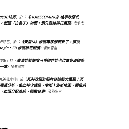
大BB法師
《HOMECOMING》槍手改版公
」於〈
，新服「古魯丁」加開，預先登錄即日展開
〉發佈留
《天堂M》帳號轉移服務來了，解決
姬順富
」於〈
oogle、FB 帳號綁定困擾
〉發佈留言
魔法娃娃探險可獲得娃娃卡位置與取得條
流氓
」於〈
一覽
〉發佈留言
死神改版詳細內容搶鮮大蒐羅！死
死神杜小帅
」於〈
職業分析、格立特守護星、埃斯卡洛斯地圖、爵位系
、血盟分配系統、經驗合併
〉發佈留言