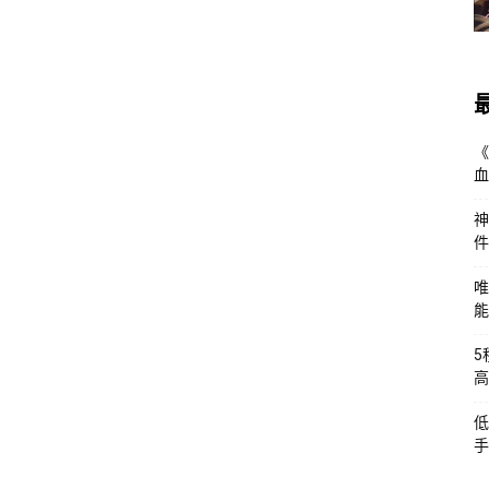
《
血
神
件
唯
能
5
高
低
手