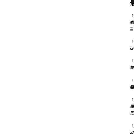
「
動
言
「
(
「
提
「
經
「
導
定
「
3