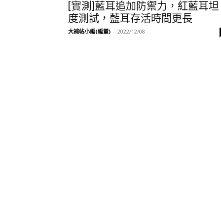
[實測]藍耳追加防禦力，紅藍耳坦
度測試，藍耳存活時間更長
大補帖小編(編董)
-
2022/12/08