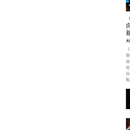
大
《
競
說
從
玩
點