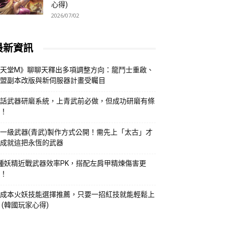
心得)
2026/07/02
最新資訊
天堂M》聊聊天釋出多項調整方向：龍鬥士重啟、
盟副本改版與新伺服器計畫受矚目
話武器研磨系統，上青武前必做，但成功研磨有條
！
一級武器(青武)製作方式公開！需先上「太古」才
成就這把永恆的武器
種妖精近戰武器效率PK，搭配左肩甲精煉傷害更
！
成本火妖技能選擇推薦，只要一招紅技就能輕鬆上
 (韓國玩家心得)