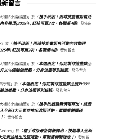
最新留言
槍手改版｜限時技能書販售活
大補帖小編(編董)
」於〈
內容整理(2025年) 紅技可買2次，各職業4招
〉發佈留
槍手改版｜限時技能書販售活動內容整理
K
」於〈
2025年) 紅技可買2次，各職業4招
〉發佈留言
本週限定！保底製作這些飾品
大補帖小編(編董)
」於〈
升30%經驗值獎勵，分身流衝等別錯過
〉發佈留言
本週限定！保底製作這些飾品提升30%
呂學龍
」於〈
驗值獎勵，分身流衝等別錯過
〉發佈留言
槍手改版最新情報釋出，技能
大補帖小編(編董)
」於〈
入全新3大元素並推出改版活動，單職業轉職確
！
〉發佈留言
槍手改版最新情報釋出，技能導入全新
Aedrey
」於〈
大元素並推出改版活動，單職業轉職確定！
〉發佈留