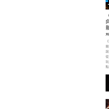
大
《
競
說
從
玩
點