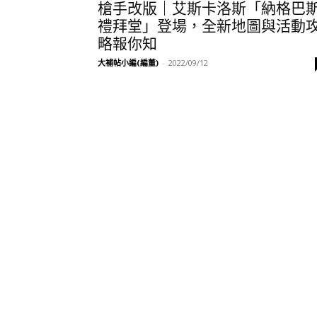
槍手改版｜艾斯卡洛斯「納格巴
禮拜堂」登場，全新地圖與活動
略報你知
大補帖小編(編董)
-
2022/09/12