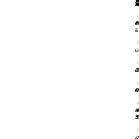
「
動
言
「
(
「
提
「
經
「
導
定
「
3