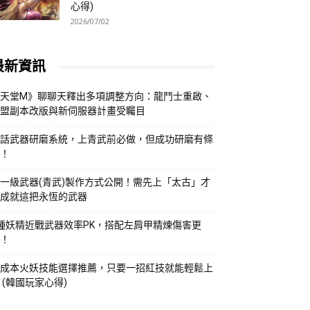
心得)
2026/07/02
最新資訊
天堂M》聊聊天釋出多項調整方向：龍鬥士重啟、
盟副本改版與新伺服器計畫受矚目
話武器研磨系統，上青武前必做，但成功研磨有條
！
一級武器(青武)製作方式公開！需先上「太古」才
成就這把永恆的武器
種妖精近戰武器效率PK，搭配左肩甲精煉傷害更
！
成本火妖技能選擇推薦，只要一招紅技就能輕鬆上
 (韓國玩家心得)