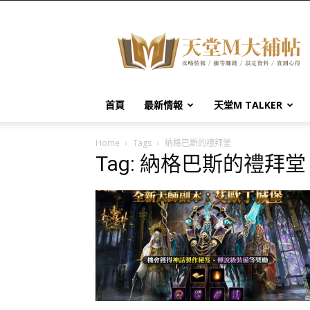
天
堂
M
大
補
帖
首頁
最新情報
天堂M TALKER
Home
Tags
納格巴斯的禮拜堂
Tag: 納格巴斯的禮拜堂