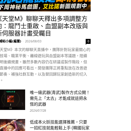
《天堂M》聊聊天釋出多項調整方
向：龍鬥士重啟、血盟副本改版與
新伺服器計畫受矚目
補帖小編(編董)
-
2026/08/03
0
天堂M》本次的聊聊天直播中，團隊針對玩家最關心的
技場、職業平衡、離線遊玩與血盟副本等議題，陸續
明後續規畫。雖然多數內容仍在研議或製作階段，但
直播中的回應可看出，開發團隊正將重點放在改善遊
節奏、補強社群互動，以及替回歸玩家創造新的切入
。
唯一級武器(青武)製作方式公開！
需先上「太古」才能成就這把永
恆的武器
2026/07/28
低成本火妖技能選擇推薦，只要
一招紅技就能輕鬆上手 (韓國玩家