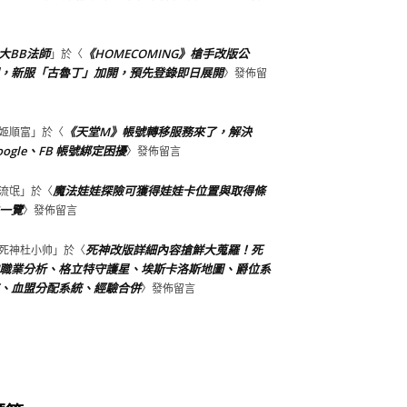
大BB法師
《HOMECOMING》槍手改版公
」於〈
，新服「古魯丁」加開，預先登錄即日展開
〉發佈留
《天堂M》帳號轉移服務來了，解決
姬順富
」於〈
oogle、FB 帳號綁定困擾
〉發佈留言
魔法娃娃探險可獲得娃娃卡位置與取得條
流氓
」於〈
一覽
〉發佈留言
死神改版詳細內容搶鮮大蒐羅！死
死神杜小帅
」於〈
職業分析、格立特守護星、埃斯卡洛斯地圖、爵位系
、血盟分配系統、經驗合併
〉發佈留言