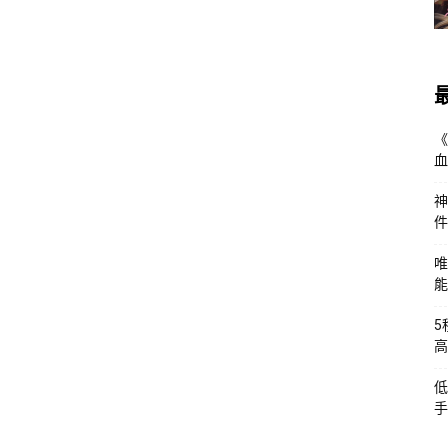
《
血
神
件
唯
能
5
高
低
手