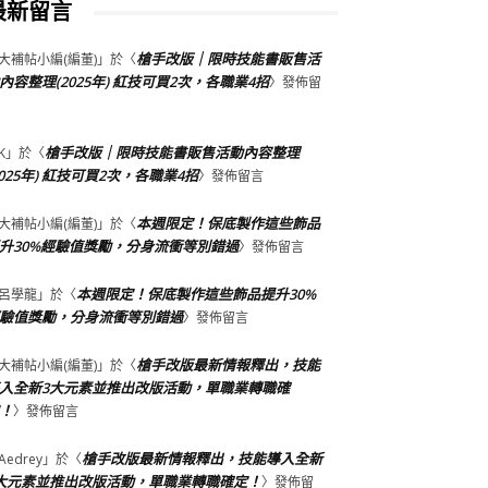
最新留言
槍手改版｜限時技能書販售活
大補帖小編(編董)
」於〈
內容整理(2025年) 紅技可買2次，各職業4招
〉發佈留
槍手改版｜限時技能書販售活動內容整理
K
」於〈
2025年) 紅技可買2次，各職業4招
〉發佈留言
本週限定！保底製作這些飾品
大補帖小編(編董)
」於〈
升30%經驗值獎勵，分身流衝等別錯過
〉發佈留言
本週限定！保底製作這些飾品提升30%
呂學龍
」於〈
驗值獎勵，分身流衝等別錯過
〉發佈留言
槍手改版最新情報釋出，技能
大補帖小編(編董)
」於〈
入全新3大元素並推出改版活動，單職業轉職確
！
〉發佈留言
槍手改版最新情報釋出，技能導入全新
Aedrey
」於〈
大元素並推出改版活動，單職業轉職確定！
〉發佈留