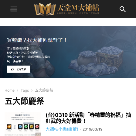
Home
Tags
五大節慶祭
五大節慶祭
(台)0319 新活動「春精靈的祝福」抽
紅武的大好機費！
大補帖小編(編董)
-
2019/03/19