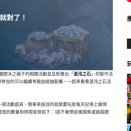
有關閉冰之箱子的相關活動並且新推出「
混沌之石
」的製作活
想參加的可以繼續考驗血統抽裝備，一起來看看混沌之石活
一項活動道具，簡單來說目的就是要玩家每天記得上線領
，發放的數量和時間安排如下：(該不會想這樣摸魚渡過兩週