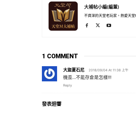
大補帖小編(編董)
不資深的天堂老玩家，熱愛天堂
1 COMMENT
大盜夏石尼
2018/09/04 At 11:38 上午
機歪…不能存倉是怎樣!!!
Reply
發表迴響