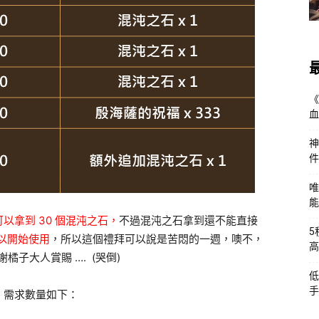
《
血
神
件
唯
能
以拿到 30 個混沌之石，
不過混沌之石拿到還不能直接
5
可以開始使用
，所以這個禮拜可以說是苦悶的一週，噢不，
高
謝橘子大人賞賜 …. (哭倒)
低
手
，需求數量如下：