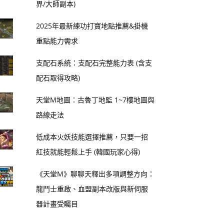
界/大師副本)
2025年最新練功打寶地點推薦&掛機
重點能力需求
支配石系統：支配石完整能力表 (含支
配石取得攻略)
天堂M地圖：古魯丁地監 1~7樓地圖與
路線走法
低成本火妖技能選擇推薦，只要一招
紅技就能輕鬆上手 (韓國玩家心得)
《天堂M》聊聊天釋出多項調整方向：
龍鬥士重啟、血盟副本改版與新伺服
器計畫受矚目