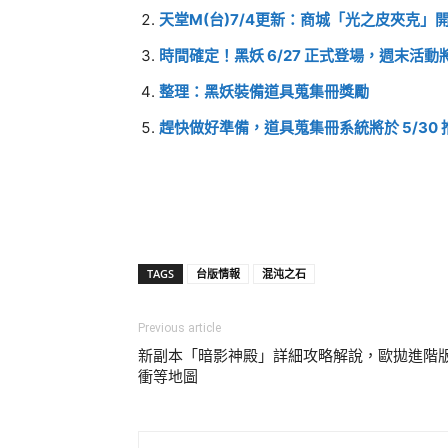
天堂M(台)7/4更新：商城「光之皮夾克
時間確定！黑妖 6/27 正式登場，週末活
整理：黑妖裝備道具蒐集冊獎勵
趕快做好準備，道具蒐集冊系統將於 5/30 
TAGS
台版情報
混沌之石
Previous article
新副本「暗影神殿」詳細攻略解說，歐拋進階
衝等地圖