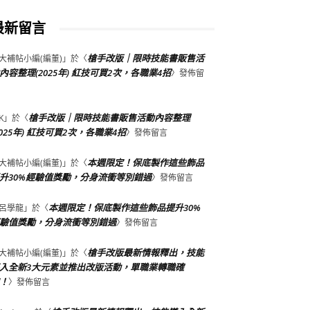
最新留言
槍手改版｜限時技能書販售活
大補帖小編(編董)
」於〈
內容整理(2025年) 紅技可買2次，各職業4招
〉發佈留
槍手改版｜限時技能書販售活動內容整理
K
」於〈
2025年) 紅技可買2次，各職業4招
〉發佈留言
本週限定！保底製作這些飾品
大補帖小編(編董)
」於〈
升30%經驗值獎勵，分身流衝等別錯過
〉發佈留言
本週限定！保底製作這些飾品提升30%
呂學龍
」於〈
驗值獎勵，分身流衝等別錯過
〉發佈留言
槍手改版最新情報釋出，技能
大補帖小編(編董)
」於〈
入全新3大元素並推出改版活動，單職業轉職確
！
〉發佈留言