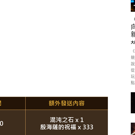
大
《
競
說
從
玩
點