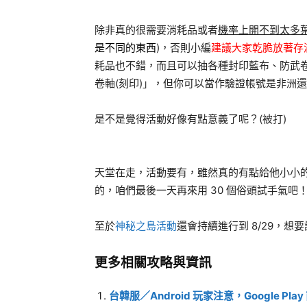
除非真的很需要消耗品或者
機率上開不到太多
是不同的東西
)，否則小編
建議大家乾脆放著存滿
耗品也不錯，而且可以抽各種封印藍布、防武
卷軸(刻印)」，但你可以當作驗證帳號是非洲
是不是覺得活動好像有點意義了呢？(被打)
天堂在走，活動要有，雖然真的有點給他小小
的，咱們最後一天再來用 30 個俗頭試手氣吧
至於
神秘之島活動
還會持續進行到 8/29，
更多相關攻略與資訊
台韓服／Android 玩家注意，Google P