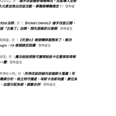
槍手改版最新情報釋出，技能導入全新
Aedrey
」於〈
大元素並推出改版活動，單職業轉職確定！
〉發佈留
大BB法師
《HOMECOMING》槍手改版公開，
」於〈
服「古魯丁」加開，預先登錄即日展開
〉發佈留言
《天堂M》帳號轉移服務來了，解決
姬順富
」於〈
oogle、FB 帳號綁定困擾
〉發佈留言
魔法娃娃探險可獲得娃娃卡位置與取得條
流氓
」於〈
一覽
〉發佈留言
死神改版詳細內容搶鮮大蒐羅！死
死神杜小帅
」於〈
職業分析、格立特守護星、埃斯卡洛斯地圖、爵位系
、血盟分配系統、經驗合併
〉發佈留言