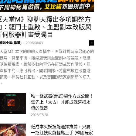
《天堂M》聊聊天釋出多項調整方
向：龍鬥士重啟、血盟副本改版與
新伺服器計畫受矚目
補帖小編(編董)
-
2026/08/03
0
天堂M》本次的聊聊天直播中，團隊針對玩家最關心的
技場、職業平衡、離線遊玩與血盟副本等議題，陸續
明後續規畫。雖然多數內容仍在研議或製作階段，但
直播中的回應可看出，開發團隊正將重點放在改善遊
節奏、補強社群互動，以及替回歸玩家創造新的切入
。
唯一級武器(青武)製作方式公開！
需先上「太古」才能成就這把永
恆的武器
2026/07/28
低成本火妖技能選擇推薦，只要
一招紅技就能輕鬆上手 (韓國玩家