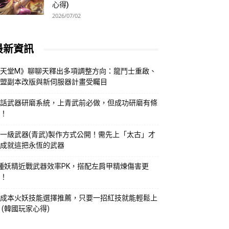
心得)
2026/07/02
最新資訊
天堂M》聊聊天釋出多項調整方向：龍鬥士重啟、
盟副本改版與新伺服器計畫受矚目
話武器研磨系統，上青武前必做，但成功研磨有條
！
一級武器(青武)製作方式公開！需先上「太古」才
成就這把永恆的武器
種妖精近戰武器效率PK，搭配左肩甲精煉傷害更
！
成本火妖技能選擇推薦，只要一招紅技就能輕鬆上
 (韓國玩家心得)