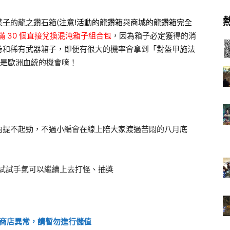
葉子的龍之鑽石箱
(
注意!活動的龍鑽箱與商城的龍鑽箱完全
 30 個直接兌換混沌箱子組合包
，因為箱子必定獲得的消
卷和稀有武器箱子，即便有很大的機率會拿到「對盔甲施法
還是歐洲血統的機會唷！
的提不起勁，不過小編會在線上陪大家渡過苦悶的八月底
！
想要試試手氣可以繼續上去打怪、抽獎
lay 商店異常，請暫勿進行儲值