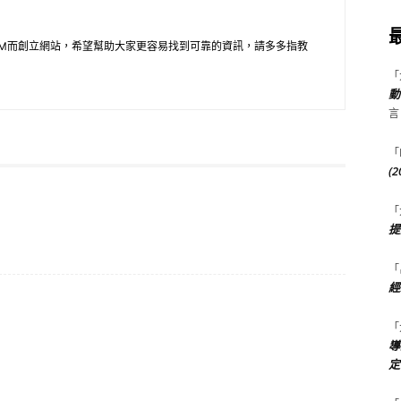
M而創立網站，希望幫助大家更容易找到可靠的資訊，請多多指教
「
動
言
「
(
「
提
「
經
「
導
定