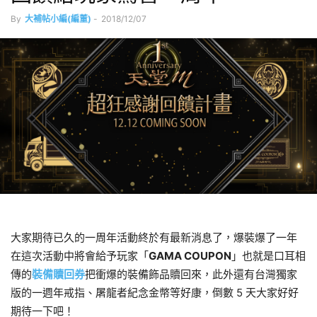
By
大補帖小編(編董)
-
2018/12/07
大家期待已久的一周年活動終於有最新消息了，爆裝爆了一年
在這次活動中將會給予玩家「
GAMA COUPON
」也就是口耳相
傳的
裝備贖回券
把衝爆的裝備飾品贖回來，此外還有台灣獨家
版的一週年戒指、屠龍者紀念金幣等好康，倒數 5 天大家好好
期待一下吧！