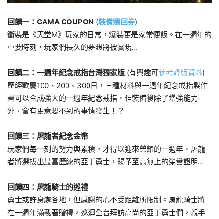
回饋一：GAMA COUPON
(
裝備贖回券
)
衝裝是《天堂M》玩家的日常，爆裝更是家常便飯。在一週年的
重要時刻，玩家們長久的夢想將被實現…
回饋二：一週年紀念戒指台灣獨家版
(有興趣可
參考韓版資料
)
歷經歡慶100、200、300日，三種材料與一週年紀念戒指製作
書可以合成強大的一週年紀念戒指。但裝備後除了增強能力
外，會有更意想不到的事情發生！？
回饋三：屠龍者紀念金幣
玩家們每一刻的努力與累積，才得以迎來榮耀的一週年。屠龍
者將選拔出最富歷練的亞丁勇士，賜予至高無上的榮譽證明…
回饋四：屠龍騎士的巡禮
勇士或許身處各地，但感謝的心不受距離所限制。屠龍騎士將
在一週年滿載著贈禮，巡迴全台拜訪高尚的亞丁勇士們，親手