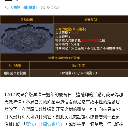
By
大補帖小編(編董)
-
2018/12/04
12/12 就是台版屆滿一週年的慶祝日，這禮拜的活動可說是為那
天做準備，不過官方的介紹中這個看似是沒有故事性的活動居
然說了「守護魔法娃娃遠離汙濁之樹的襲擊」娃娃向來只有它
打人沒有別人可以打到它，如此突兀的話讓小編聯想到一直還
沒推出的「
魔法娃娃探索系統
」，或許這是一個暗示，但…好還