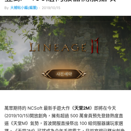
By
大補帖小編(編董)
-
2019/10/15
萬眾期待的 NCSoft 最新手遊大作《
天堂2M
》即將在今天
(2019/10/15)開放創角，擁有超過 500 萬會員預先登錄熱度直
逼《天堂M》氣勢，首波開服直接祭出 100 組伺服器讓玩家選
擇，《天堂2M》可望成為今年手遊霸主，目前官網已釋出創角