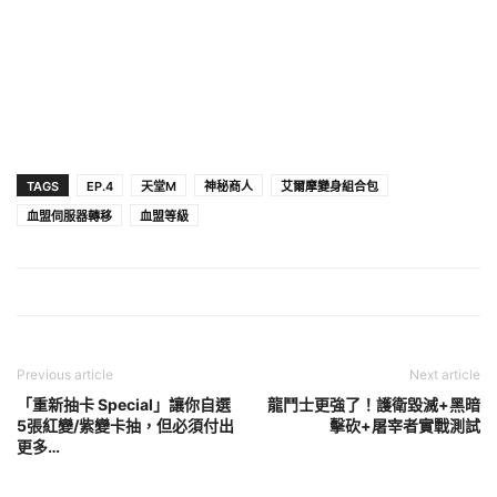
TAGS
EP.4
天堂M
神秘商人
艾爾摩變身組合包
血盟伺服器轉移
血盟等級
Previous article
Next article
「重新抽卡 Special」讓你自選
龍鬥士更強了！護衛毀滅+黑暗
5張紅變/紫變卡抽，但必須付出
擊砍+屠宰者實戰測試
更多…