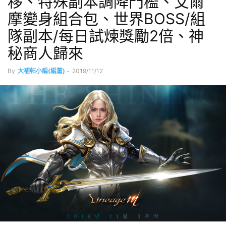
移、特殊副本調降門檻、艾爾
摩變身組合包、世界BOSS/組
隊副本/每日試煉獎勵2倍、神
秘商人歸來
By
大補帖小編(編董)
-
2019/11/12