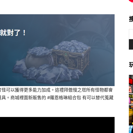
打怪可以獲得更多能力加成。這禮拜傲慢之塔所有怪物都會
具。商城裡面新販售的 #羅恩格琳組合包 有可以替代蒐藏