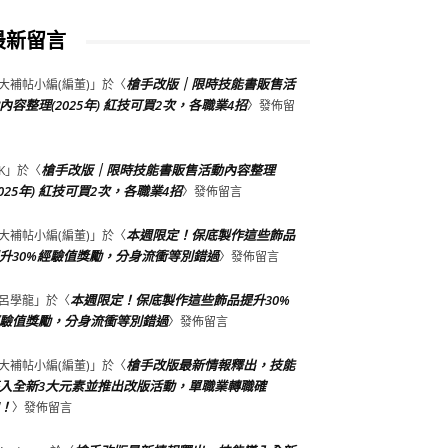
最新留言
槍手改版｜限時技能書販售活
大補帖小編(編董)
」於〈
內容整理(2025年) 紅技可買2次，各職業4招
〉發佈留
槍手改版｜限時技能書販售活動內容整理
K
」於〈
2025年) 紅技可買2次，各職業4招
〉發佈留言
本週限定！保底製作這些飾品
大補帖小編(編董)
」於〈
升30%經驗值獎勵，分身流衝等別錯過
〉發佈留言
本週限定！保底製作這些飾品提升30%
呂學龍
」於〈
驗值獎勵，分身流衝等別錯過
〉發佈留言
槍手改版最新情報釋出，技能
大補帖小編(編董)
」於〈
入全新3大元素並推出改版活動，單職業轉職確
！
〉發佈留言