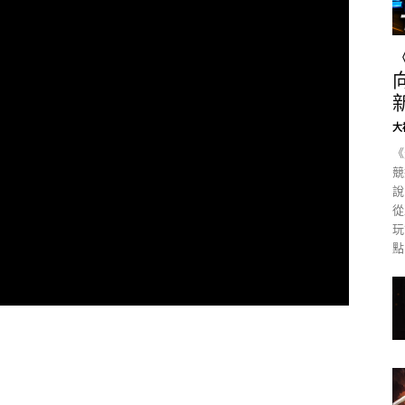
大
《
競
說
從
玩
點