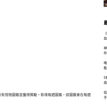
《
血
神
件
唯
能
5
高
低
所有怪物圖鑑並獲得獎勵。新增每週圖鑑，該圖鑑會在每週
手