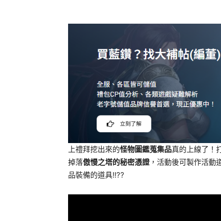
上禮拜挖出來的
怪物圖鑑蒐集品
真的上線了！
掉落
傲慢之塔的秘密憑證
，活動後可製作活動道
品裝備的道具!!??