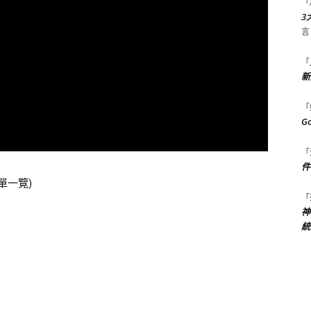
「
3
言
「
新
「
G
「
件
單一覽)
「
神
統