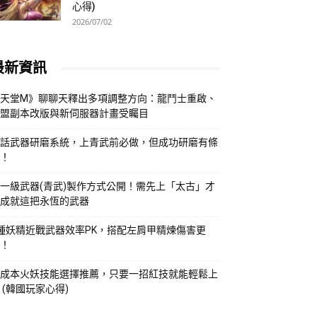
心得)
2026/07/02
最新資訊
天堂M》聊聊天釋出多項調整方向：龍鬥士重啟、
盟副本改版與新伺服器計畫受矚目
話武器研磨系統，上青武前必做，但成功研磨有條
！
一級武器(青武)製作方式公開！需先上「太古」才
成就這把永恆的武器
種妖精近戰武器效率PK，搭配左肩甲精煉傷害更
！
成本火妖技能選擇推薦，只要一招紅技就能輕鬆上
 (韓國玩家心得)