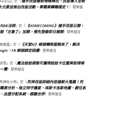
槍手改版最新情報釋出，技能導入全新
Aedrey
」於〈
大元素並推出改版活動，單職業轉職確定！
〉發佈留
大BB法師
《HOMECOMING》槍手改版公開，
」於〈
服「古魯丁」加開，預先登錄即日展開
〉發佈留言
《天堂M》帳號轉移服務來了，解決
姬順富
」於〈
oogle、FB 帳號綁定困擾
〉發佈留言
魔法娃娃探險可獲得娃娃卡位置與取得條
流氓
」於〈
一覽
〉發佈留言
死神改版詳細內容搶鮮大蒐羅！死
死神杜小帅
」於〈
職業分析、格立特守護星、埃斯卡洛斯地圖、爵位系
、血盟分配系統、經驗合併
〉發佈留言