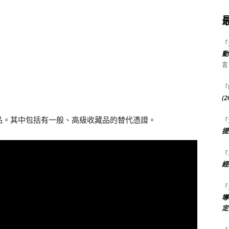
「
動
言
「
(
品。其中包括有一般、高級收藏品的替代憑證。
「
提
「
經
「
導
定