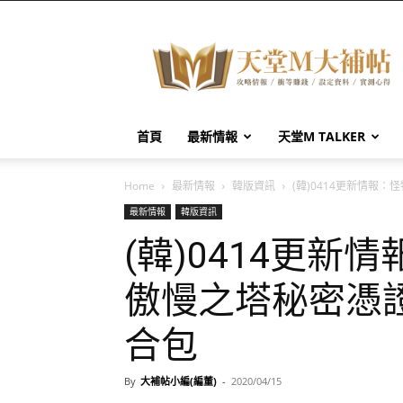
天
堂
M
大
補
帖
首頁
最新情報
天堂M TALKER
Home
最新情報
韓版資訊
(韓)0414更新情報
最新情報
韓版資訊
(韓)0414更
傲慢之塔秘密憑
合包
By
大補帖小編(編董)
-
2020/04/15