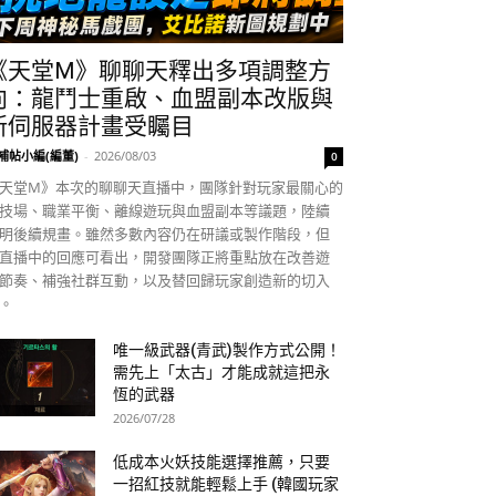
《天堂M》聊聊天釋出多項調整方
向：龍鬥士重啟、血盟副本改版與
新伺服器計畫受矚目
補帖小編(編董)
-
2026/08/03
0
天堂M》本次的聊聊天直播中，團隊針對玩家最關心的
技場、職業平衡、離線遊玩與血盟副本等議題，陸續
明後續規畫。雖然多數內容仍在研議或製作階段，但
直播中的回應可看出，開發團隊正將重點放在改善遊
節奏、補強社群互動，以及替回歸玩家創造新的切入
。
唯一級武器(青武)製作方式公開！
需先上「太古」才能成就這把永
恆的武器
2026/07/28
低成本火妖技能選擇推薦，只要
一招紅技就能輕鬆上手 (韓國玩家