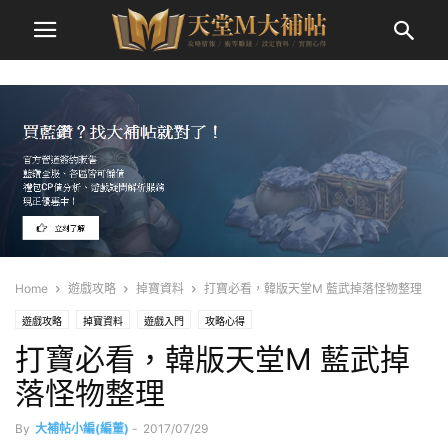
Home
遊戲攻略
掉寶資料
打寶必看，韓版天堂M 藍武掉落怪物整理
遊戲攻略
掉寶資料
遊戲入門
攻略心得
打寶必看，韓版天堂M 藍武掉
落怪物整理
By
大補帖小編(編董)
-
2017/07/29