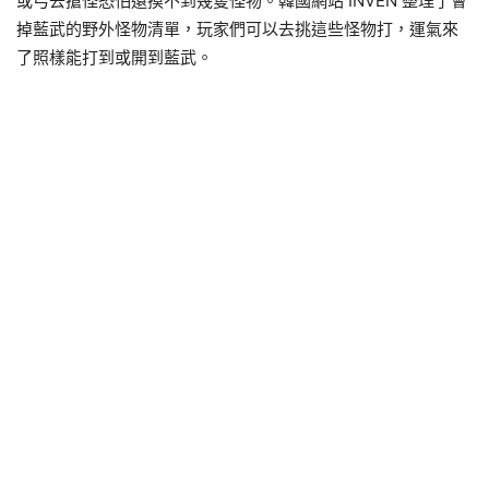
或弓去搶怪恐怕還摸不到幾隻怪物。韓國網站 INVEN 整理了會
掉藍武的野外怪物清單，玩家們可以去挑這些怪物打，運氣來
了照樣能打到或開到藍武。