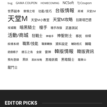
NCSoft
TJ Coupon
GAMA COUPON
bug
HOMECOMING
台版情報
世界副本
傲慢之塔
功能/技巧
商城
天堂2M
天堂M
天堂M攻略
天堂M小教室
拉斯塔巴德
暗黑騎士
槍手
攻城戰
槍手改版
武器測試
活動/商城
狂戰士
神聖劍士
移民
紋樣
神槍手
職業/技能
資料設定
紋樣系統
轉職
職業轉換
輔助程式
韓版情報
韓版資訊
雷神
遊戲橘子
遺忘之島
金變
黑暗騎士
預先登錄
黑妖
黑暗妖精
龍騎士
黑妖攻略
龍鬥士
EDITOR PICKS