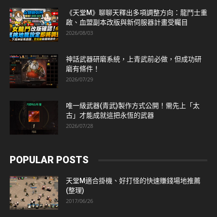
《天堂M》聊聊天釋出多項調整方向：龍鬥士重
啟、血盟副本改版與新伺服器計畫受矚目
2026/08/03
神話武器研磨系統，上青武前必做，但成功研
磨有條件！
2026/07/29
唯一級武器(青武)製作方式公開！需先上「太
古」才能成就這把永恆的武器
2026/07/28
POPULAR POSTS
天堂M適合掛機、好打怪的快速賺錢場地推薦
(整理)
2017/06/26