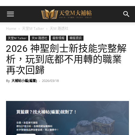
Home
天堂M Talker
天M 路透社
天堂M Talker
天M 路透社
最新情報
韓版資訊
2026 神聖劍士新技能完整解
析，玩到底都不用轉的職業
再次回歸
By
大補帖小編(編董)
-
2026/03/18