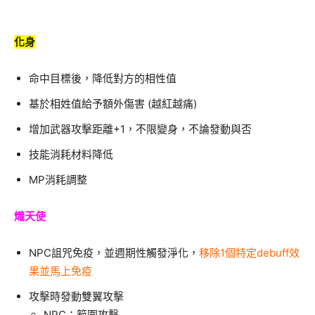
化身
命中目標後，降低對方的相性值
基於相姓值給予額外傷害 (越紅越痛)
增加武器攻擊距離+1，不限變身，不論發動與否
技能消耗材料降低
MP消耗調整
熾天使
NPC詛咒免疫，並週期性觸發淨化，
移除1個特定debuff效
果並馬上免疫
攻擊時發動雙翼攻擊
NPC：範圍攻擊