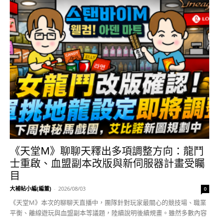
《天堂M》聊聊天釋出多項調整方向：龍鬥
士重啟、血盟副本改版與新伺服器計畫受矚
目
大補帖小編(編董)
-
2026/08/03
0
《天堂M》本次的聊聊天直播中，團隊針對玩家最關心的競技場、職業
平衡、離線遊玩與血盟副本等議題，陸續說明後續規畫。雖然多數內容