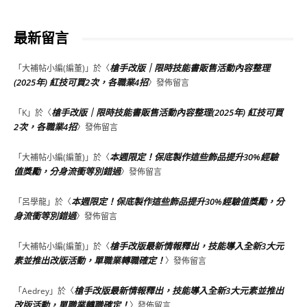
最新留言
槍手改版｜限時技能書販售活動內容整理
「
大補帖小編(編董)
」於〈
(2025年) 紅技可買2次，各職業4招
〉發佈留言
槍手改版｜限時技能書販售活動內容整理(2025年) 紅技可買
「
K
」於〈
2次，各職業4招
〉發佈留言
本週限定！保底製作這些飾品提升30%經驗
「
大補帖小編(編董)
」於〈
值獎勵，分身流衝等別錯過
〉發佈留言
本週限定！保底製作這些飾品提升30%經驗值獎勵，分
「
呂學龍
」於〈
身流衝等別錯過
〉發佈留言
槍手改版最新情報釋出，技能導入全新3大元
「
大補帖小編(編董)
」於〈
素並推出改版活動，單職業轉職確定！
〉發佈留言
槍手改版最新情報釋出，技能導入全新3大元素並推出
「
Aedrey
」於〈
改版活動，單職業轉職確定！
〉發佈留言