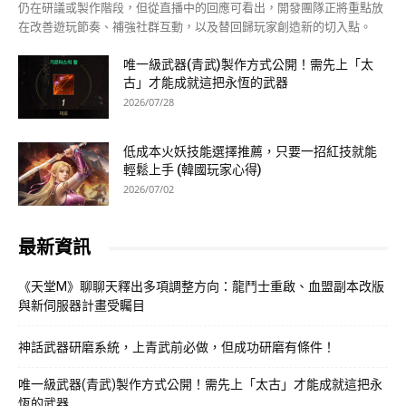
仍在研議或製作階段，但從直播中的回應可看出，開發團隊正將重點放
在改善遊玩節奏、補強社群互動，以及替回歸玩家創造新的切入點。
唯一級武器(青武)製作方式公開！需先上「太
古」才能成就這把永恆的武器
2026/07/28
低成本火妖技能選擇推薦，只要一招紅技就能
輕鬆上手 (韓國玩家心得)
2026/07/02
最新資訊
《天堂M》聊聊天釋出多項調整方向：龍鬥士重啟、血盟副本改版
與新伺服器計畫受矚目
神話武器研磨系統，上青武前必做，但成功研磨有條件！
唯一級武器(青武)製作方式公開！需先上「太古」才能成就這把永
恆的武器