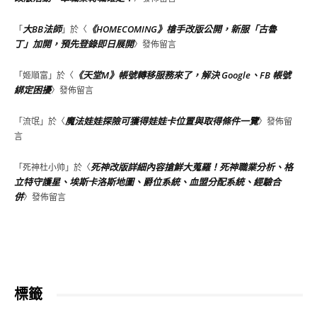
大BB法師
《HOMECOMING》槍手改版公開，新服「古魯
「
」於〈
丁」加開，預先登錄即日展開
〉發佈留言
《天堂M》帳號轉移服務來了，解決 Google、FB 帳號
「
姬順富
」於〈
綁定困擾
〉發佈留言
魔法娃娃探險可獲得娃娃卡位置與取得條件一覽
「
流氓
」於〈
〉發佈留
言
死神改版詳細內容搶鮮大蒐羅！死神職業分析、格
「
死神杜小帅
」於〈
立特守護星、埃斯卡洛斯地圖、爵位系統、血盟分配系統、經驗合
併
〉發佈留言
標籤