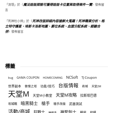
魔法娃娃探險可獲得娃娃卡位置與取得條件一覽
「
流氓
」於〈
〉發佈留
言
死神改版詳細內容搶鮮大蒐羅！死神職業分析、格
「
死神杜小帅
」於〈
立特守護星、埃斯卡洛斯地圖、爵位系統、血盟分配系統、經驗合
併
〉發佈留言
標籤
NCSoft
TJ Coupon
GAMA COUPON
bug
HOMECOMING
台版情報
世界副本
傲慢之塔
功能/技巧
商城
天堂2M
天堂M
天堂M攻略
天堂M小教室
拉斯塔巴德
暗黑騎士
槍手
攻城戰
槍手改版
武器測試
活動/商城
狂戰士
神聖劍士
移民
紋樣
神槍手