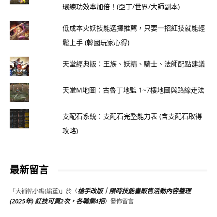
環練功效率加倍！(亞丁/世界/大師副本)
低成本火妖技能選擇推薦，只要一招紅技就能輕
鬆上手 (韓國玩家心得)
天堂經典版：王族、妖精、騎士、法師配點建議
天堂M地圖：古魯丁地監 1~7樓地圖與路線走法
支配石系統：支配石完整能力表 (含支配石取得
攻略)
最新留言
槍手改版｜限時技能書販售活動內容整理
「
大補帖小編(編董)
」於〈
(2025年) 紅技可買2次，各職業4招
〉發佈留言