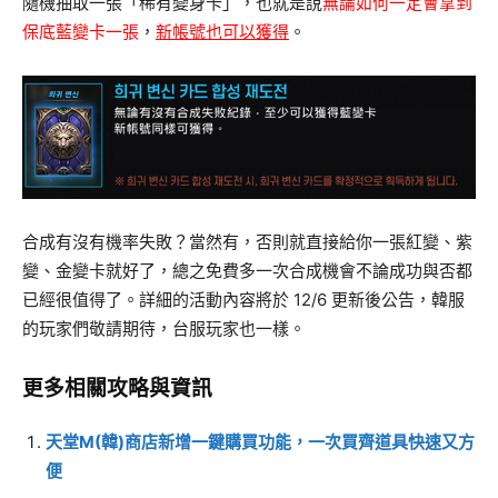
隨機抽取一張「稀有變身卡」，也就是說
無論如何一定會拿到
保底藍變卡一張
，
新帳號也可以獲得
。
合成有沒有機率失敗？當然有，否則就直接給你一張紅變、紫
變、金變卡就好了，總之免費多一次合成機會不論成功與否都
已經很值得了。詳細的活動內容將於 12/6 更新後公告，韓服
的玩家們敬請期待，台服玩家也一樣。
更多相關攻略與資訊
天堂M(韓)商店新增一鍵購買功能，一次買齊道具快速又方
便