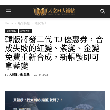
Home
最新情報
韓版資訊
最新情報
韓版資訊
韓版將發二代 TJ 優惠券，合
成失敗的紅變、紫變、金變
免費重新合成，新帳號即可
拿藍變
By
大補帖小編(編董)
-
2018/12/02