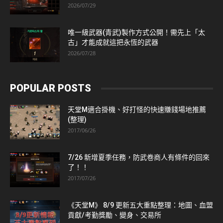
2026/07/29
唯一級武器(青武)製作方式公開！需先上「太
古」才能成就這把永恆的武器
2026/07/28
POPULAR POSTS
天堂M適合掛機、好打怪的快速賺錢場地推薦
(整理)
2017/06/26
7/26 新增夏季任務，防武卷商人有條件的回來
了！！
2017/07/26
《天堂M》 8/9 更新五大重點整理：地圖、血盟
貢獻/考勤獎勵、變身、交易所