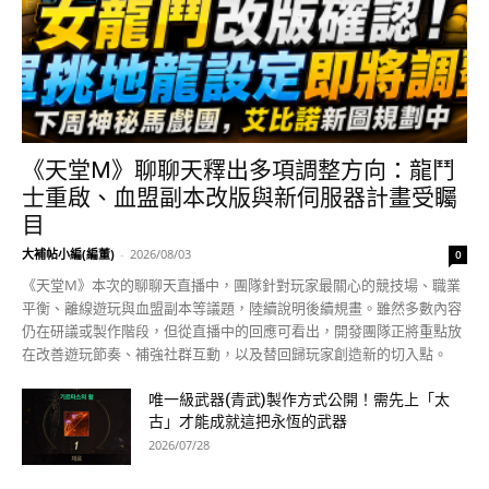
《天堂M》聊聊天釋出多項調整方向：龍鬥
士重啟、血盟副本改版與新伺服器計畫受矚
目
大補帖小編(編董)
-
2026/08/03
0
《天堂M》本次的聊聊天直播中，團隊針對玩家最關心的競技場、職業
平衡、離線遊玩與血盟副本等議題，陸續說明後續規畫。雖然多數內容
仍在研議或製作階段，但從直播中的回應可看出，開發團隊正將重點放
在改善遊玩節奏、補強社群互動，以及替回歸玩家創造新的切入點。
唯一級武器(青武)製作方式公開！需先上「太
古」才能成就這把永恆的武器
2026/07/28