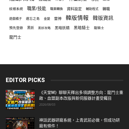
職業/技能
資料設定
紋樣系統
轉職
職業轉換
輔助程式
韓版情報
韓版資訊
雷神
遊戲橘子
遺忘之島
金變
黑暗騎士
預先登錄
黑妖
黑暗妖精
龍騎士
黑妖攻略
龍鬥士
EDITOR PICKS
《天堂M》聊聊天釋出多項調整方向：龍鬥士重
啟、血盟副本改版與新伺服器計畫受矚目
2026/08/03
神話武器研磨系統，上青武前必做，但成功研
磨有條件！