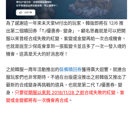
為了感謝這一年來未天堂M付出的玩家，韓版即將在 12/6 推
出第二個贖回券「TJ優惠券- 變身」，顧名思義就是可以把開
服以來曾經合成失敗的紅變、紫變或金變再給一次合成機會，
也就是說至少保底會拿到一張藍變卡並且多了一次一發入魂的
機會，這真是天大的好消息呀！
之前韓服一周年活動推出的
裝備贖回券
獲得廣大迴響，就連台
服玩家們也非常期待，不過在台版還沒推出之前韓版又推出了
最新的合成變身再挑戰的道具，也就是第二代 TJ優惠券- 變
身，
只要從
開服以來到 2018/11/28 之前
合成失敗的紅變、紫
變或金變都將有一次機會再合成
。