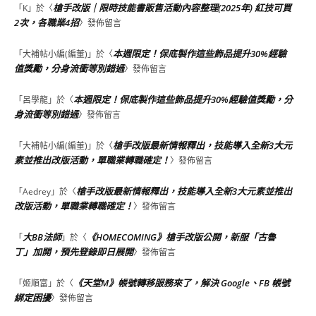
槍手改版｜限時技能書販售活動內容整理(2025年) 紅技可買
「
K
」於〈
2次，各職業4招
〉發佈留言
本週限定！保底製作這些飾品提升30%經驗
「
大補帖小編(編董)
」於〈
值獎勵，分身流衝等別錯過
〉發佈留言
本週限定！保底製作這些飾品提升30%經驗值獎勵，分
「
呂學龍
」於〈
身流衝等別錯過
〉發佈留言
槍手改版最新情報釋出，技能導入全新3大元
「
大補帖小編(編董)
」於〈
素並推出改版活動，單職業轉職確定！
〉發佈留言
槍手改版最新情報釋出，技能導入全新3大元素並推出
「
Aedrey
」於〈
改版活動，單職業轉職確定！
〉發佈留言
大BB法師
《HOMECOMING》槍手改版公開，新服「古魯
「
」於〈
丁」加開，預先登錄即日展開
〉發佈留言
《天堂M》帳號轉移服務來了，解決 Google、FB 帳號
「
姬順富
」於〈
綁定困擾
〉發佈留言