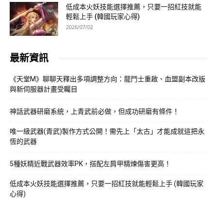
低成本火妖技能選擇推薦，只要一招紅技就能
輕鬆上手 (韓國玩家心得)
2026/07/02
最新資訊
《天堂M》聊聊天釋出多項調整方向：龍鬥士重啟、血盟副本改版
與新伺服器計畫受矚目
神話武器研磨系統，上青武前必做，但成功研磨有條件！
唯一級武器(青武)製作方式公開！需先上「太古」才能成就這把永
恆的武器
5種妖精近戰武器效率PK，搭配左肩甲精煉傷害更高！
低成本火妖技能選擇推薦，只要一招紅技就能輕鬆上手 (韓國玩家
心得)