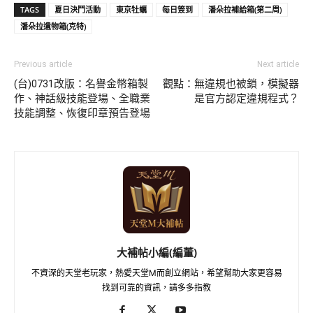
TAGS
夏日決鬥活動
東京牡蠣
每日簽到
潘朵拉補給箱(第二周)
潘朵拉遺物箱(克特)
Previous article
Next article
(台)0731改版：名譽金幣箱製
觀點：無違規也被鎖，模擬器
作、神話級技能登場、全職業
是官方認定違規程式？
技能調整、恢復印章預告登場
大補帖小編(編董)
不資深的天堂老玩家，熱愛天堂M而創立網站，希望幫助大家更容易
找到可靠的資訊，請多多指教