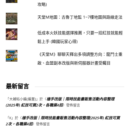
攻略)
天堂M地圖：古魯丁地監 1~7樓地圖與路線走法
低成本火妖技能選擇推薦，只要一招紅技就能輕
鬆上手 (韓國玩家心得)
《天堂M》聊聊天釋出多項調整方向：龍鬥士重
啟、血盟副本改版與新伺服器計畫受矚目
最新留言
槍手改版｜限時技能書販售活動內容整理
「
大補帖小編(編董)
」於〈
(2025年) 紅技可買2次，各職業4招
〉發佈留言
槍手改版｜限時技能書販售活動內容整理(2025年) 紅技可買
「
K
」於〈
2次，各職業4招
〉發佈留言