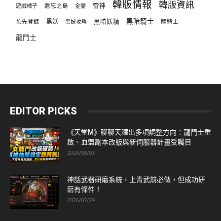
韓版情報
韓版資訊
雷神
遊戲橘子
遺忘之島
金變
黑暗騎士
預先登錄
黑妖
黑暗妖精
龍騎士
黑妖攻略
龍鬥士
EDITOR PICKS
《天堂M》聊聊天釋出多項調整方向：龍鬥士重
啟、血盟副本改版與新伺服器計畫受矚目
2026/08/03
神話武器研磨系統，上青武前必做，但成功研
磨有條件！
2026/07/29