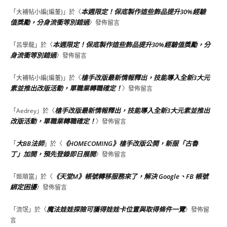
本週限定！保底製作這些飾品提升30%經驗
「
大補帖小編(編董)
」於〈
值獎勵，分身流衝等別錯過
〉發佈留言
本週限定！保底製作這些飾品提升30%經驗值獎勵，分
「
呂學龍
」於〈
身流衝等別錯過
〉發佈留言
槍手改版最新情報釋出，技能導入全新3大元
「
大補帖小編(編董)
」於〈
素並推出改版活動，單職業轉職確定！
〉發佈留言
槍手改版最新情報釋出，技能導入全新3大元素並推出
「
Aedrey
」於〈
改版活動，單職業轉職確定！
〉發佈留言
大BB法師
《HOMECOMING》槍手改版公開，新服「古魯
「
」於〈
丁」加開，預先登錄即日展開
〉發佈留言
《天堂M》帳號轉移服務來了，解決 Google、FB 帳號
「
姬順富
」於〈
綁定困擾
〉發佈留言
魔法娃娃探險可獲得娃娃卡位置與取得條件一覽
「
流氓
」於〈
〉發佈留
言