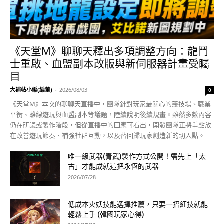
《天堂M》聊聊天釋出多項調整方向：龍鬥
士重啟、血盟副本改版與新伺服器計畫受矚
目
大補帖小編(編董)
-
2026/08/03
0
《天堂M》本次的聊聊天直播中，團隊針對玩家最關心的競技場、職業
平衡、離線遊玩與血盟副本等議題，陸續說明後續規畫。雖然多數內容
仍在研議或製作階段，但從直播中的回應可看出，開發團隊正將重點放
在改善遊玩節奏、補強社群互動，以及替回歸玩家創造新的切入點。
唯一級武器(青武)製作方式公開！需先上「太
古」才能成就這把永恆的武器
2026/07/28
低成本火妖技能選擇推薦，只要一招紅技就能
輕鬆上手 (韓國玩家心得)