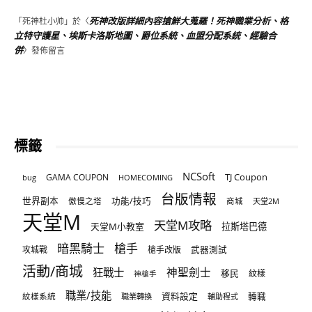
死神改版詳細內容搶鮮大蒐羅！死神職業分析、格
「
死神杜小帅
」於〈
立特守護星、埃斯卡洛斯地圖、爵位系統、血盟分配系統、經驗合
併
〉發佈留言
標籤
NCSoft
TJ Coupon
GAMA COUPON
bug
HOMECOMING
台版情報
世界副本
傲慢之塔
功能/技巧
商城
天堂2M
天堂M
天堂M攻略
天堂M小教室
拉斯塔巴德
暗黑騎士
槍手
攻城戰
槍手改版
武器測試
活動/商城
狂戰士
神聖劍士
移民
紋樣
神槍手
職業/技能
資料設定
紋樣系統
轉職
職業轉換
輔助程式