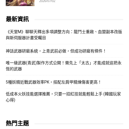
2026/07/02
最新資訊
《天堂M》聊聊天釋出多項調整方向：龍鬥士重啟、血盟副本改版
與新伺服器計畫受矚目
神話武器研磨系統，上青武前必做，但成功研磨有條件！
唯一級武器(青武)製作方式公開！需先上「太古」才能成就這把永
恆的武器
5種妖精近戰武器效率PK，搭配左肩甲精煉傷害更高！
低成本火妖技能選擇推薦，只要一招紅技就能輕鬆上手 (韓國玩家
心得)
熱門主題