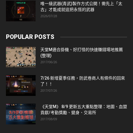
唯一級武器(青武)製作方式公開！需先上「太
古」才能成就這把永恆的武器
2026/07/28
POPULAR POSTS
天堂M適合掛機、好打怪的快速賺錢場地推薦
(整理)
2017/06/26
7/26 新增夏季任務，防武卷商人有條件的回來
了！！
2017/07/26
《天堂M》 8/9 更新五大重點整理：地圖、血盟
貢獻/考勤獎勵、變身、交易所
2017/08/09