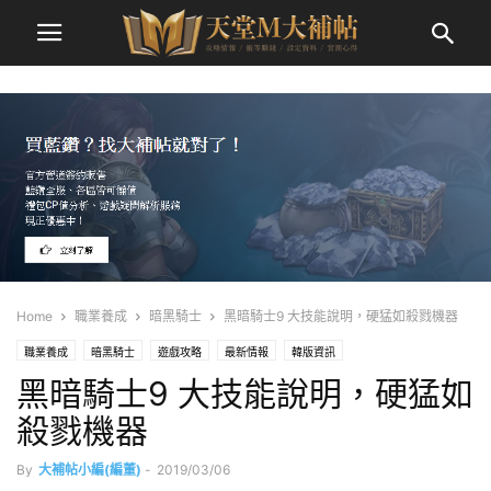
Home
職業養成
暗黑騎士
黑暗騎士9 大技能說明，硬猛如殺戮機器
職業養成
暗黑騎士
遊戲攻略
最新情報
韓版資訊
黑暗騎士9 大技能說明，硬猛如
殺戮機器
By
大補帖小編(編董)
-
2019/03/06