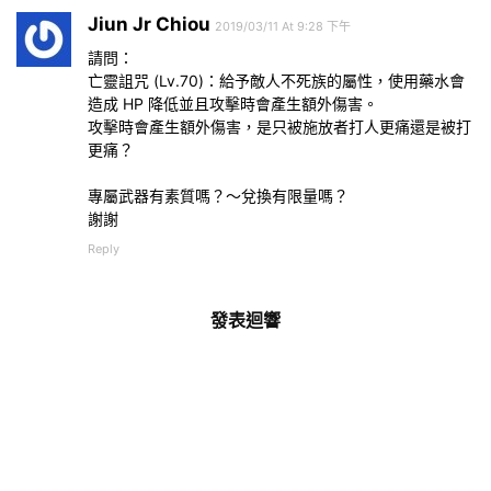
Jiun Jr Chiou
2019/03/11 At 9:28 下午
請問：
亡靈詛咒 (Lv.70)：給予敵人不死族的屬性，使用藥水會
造成 HP 降低並且攻擊時會產生額外傷害。
攻擊時會產生額外傷害，是只被施放者打人更痛還是被打
更痛？
專屬武器有素質嗎？～兌換有限量嗎？
謝謝
Reply
發表迴響