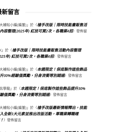
最新留言
槍手改版｜限時技能書販售活
大補帖小編(編董)
」於〈
內容整理(2025年) 紅技可買2次，各職業4招
〉發佈留
槍手改版｜限時技能書販售活動內容整理
K
」於〈
2025年) 紅技可買2次，各職業4招
〉發佈留言
本週限定！保底製作這些飾品
大補帖小編(編董)
」於〈
升30%經驗值獎勵，分身流衝等別錯過
〉發佈留言
本週限定！保底製作這些飾品提升30%
呂學龍
」於〈
驗值獎勵，分身流衝等別錯過
〉發佈留言
槍手改版最新情報釋出，技能
大補帖小編(編董)
」於〈
入全新3大元素並推出改版活動，單職業轉職確
！
〉發佈留言