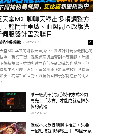
《天堂M》聊聊天釋出多項調整方
向：龍鬥士重啟、血盟副本改版與
新伺服器計畫受矚目
補帖小編(編董)
-
2026/08/03
0
天堂M》本次的聊聊天直播中，團隊針對玩家最關心的
技場、職業平衡、離線遊玩與血盟副本等議題，陸續
明後續規畫。雖然多數內容仍在研議或製作階段，但
直播中的回應可看出，開發團隊正將重點放在改善遊
節奏、補強社群互動，以及替回歸玩家創造新的切入
。
唯一級武器(青武)製作方式公開！
需先上「太古」才能成就這把永
恆的武器
2026/07/28
低成本火妖技能選擇推薦，只要
一招紅技就能輕鬆上手 (韓國玩家