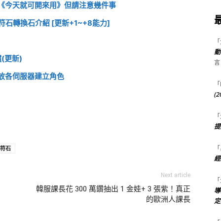
《今天就可開來用》但請注意幾件事
轉換石介紹 [更新+1~+8能力]
「
動
(更新)
言
新開放各伺服器建立角色
「
(
「
提
「
符石
經
Next article
「
韓服課長花 300 萬鑽抽出 1 金娃+ 3 張紫！真正
導
的歐洲人課長
定