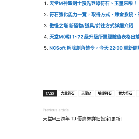
天堂M神聖劍士預先登錄符石、玉璽來啦！
符石強化能力一覽，取得方式、煉金系統、符石
傲慢之塔 新怪物/道具/前往方式詳細介紹
天堂M(韓) 1~72 級升級所需經驗值表格出爐
NCSoft 解除創角禁令，今天 22:00 重
TAGS
力量符石
天堂M
敏捷符石
智力符石
Previous article
天堂M三週年 TJ 優惠券詳細設定[更新]