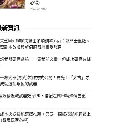
心得)
2026/07/02
最新資訊
天堂M》聊聊天釋出多項調整方向：龍鬥士重啟、
盟副本改版與新伺服器計畫受矚目
話武器研磨系統，上青武前必做，但成功研磨有條
！
一級武器(青武)製作方式公開！需先上「太古」才
成就這把永恆的武器
種妖精近戰武器效率PK，搭配左肩甲精煉傷害更
！
成本火妖技能選擇推薦，只要一招紅技就能輕鬆上
 (韓國玩家心得)