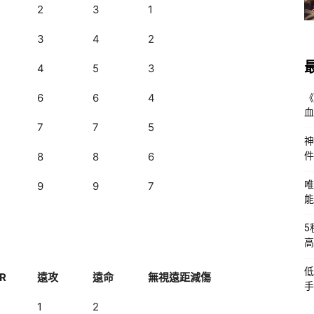
2
3
1
3
4
2
4
5
3
6
6
4
《
血
7
7
5
神
8
8
6
件
唯
9
9
7
能
5
高
低
R
遠攻
遠命
無視遠距減傷
手
1
2