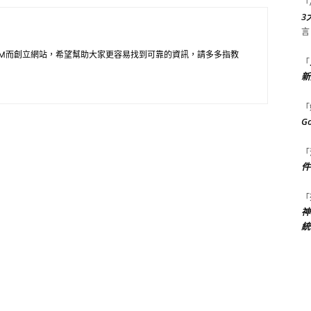
「
3
言
M而創立網站，希望幫助大家更容易找到可靠的資訊，請多多指教
「
新
「
G
「
件
「
神
統