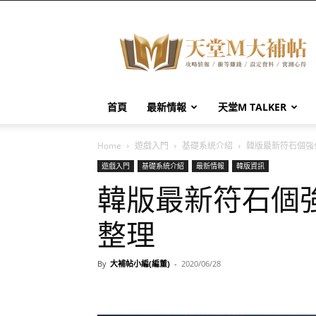
天
堂
M
大
補
帖
首頁
最新情報
天堂M TALKER
Home
遊戲入門
基礎系統介紹
韓版最新符石個強化
遊戲入門
基礎系統介紹
最新情報
韓版資訊
韓版最新符石個強化
整理
By
大補帖小編(編董)
-
2020/06/28