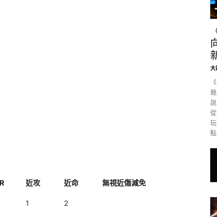
大
《
競
說
從
玩
點
R
近攻
近命
無視近傷減免
1
2