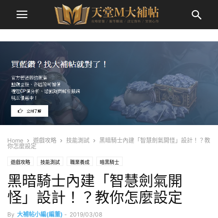
Home
遊戲攻略
技能測試
黑暗騎士內建「智慧劍氣開怪」設計！？教
你怎麼設定
遊戲攻略
技能測試
職業養成
暗黑騎士
黑暗騎士內建「智慧劍氣開
怪」設計！？教你怎麼設定
By
大補帖小編(編董)
-
2019/03/08