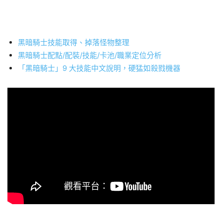
黑暗騎士技能取得、掉落怪物整理
黑暗騎士配點/配裝/技能/卡池/職業定位分析
「黑暗騎士」9 大技能中文說明，硬猛如殺戮機器