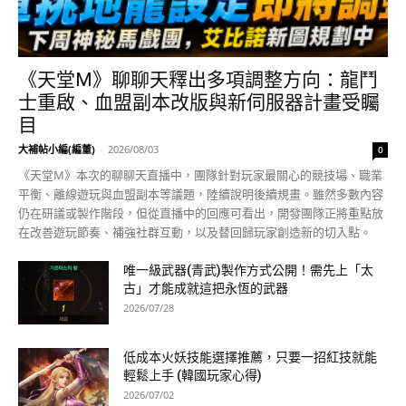
《天堂M》聊聊天釋出多項調整方向：龍鬥
士重啟、血盟副本改版與新伺服器計畫受矚
目
大補帖小編(編董)
-
2026/08/03
0
《天堂M》本次的聊聊天直播中，團隊針對玩家最關心的競技場、職業
平衡、離線遊玩與血盟副本等議題，陸續說明後續規畫。雖然多數內容
仍在研議或製作階段，但從直播中的回應可看出，開發團隊正將重點放
在改善遊玩節奏、補強社群互動，以及替回歸玩家創造新的切入點。
唯一級武器(青武)製作方式公開！需先上「太
古」才能成就這把永恆的武器
2026/07/28
低成本火妖技能選擇推薦，只要一招紅技就能
輕鬆上手 (韓國玩家心得)
2026/07/02