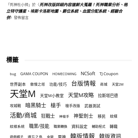
死神改版詳細內容搶鮮大蒐羅！死神職業分析、格
「
死神杜小帅
」於〈
立特守護星、埃斯卡洛斯地圖、爵位系統、血盟分配系統、經驗合
併
〉發佈留言
標籤
NCSoft
TJ Coupon
GAMA COUPON
bug
HOMECOMING
台版情報
世界副本
傲慢之塔
功能/技巧
商城
天堂2M
天堂M
天堂M攻略
天堂M小教室
拉斯塔巴德
暗黑騎士
槍手
攻城戰
槍手改版
武器測試
活動/商城
狂戰士
神聖劍士
移民
紋樣
神槍手
職業/技能
資料設定
紋樣系統
轉職
職業轉換
輔助程式
韓版情報
韓版資訊
雷神
遊戲橘子
遺忘之島
金變