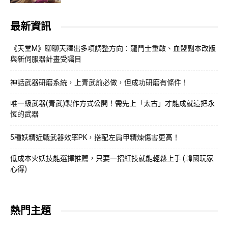
最新資訊
《天堂M》聊聊天釋出多項調整方向：龍鬥士重啟、血盟副本改版
與新伺服器計畫受矚目
神話武器研磨系統，上青武前必做，但成功研磨有條件！
唯一級武器(青武)製作方式公開！需先上「太古」才能成就這把永
恆的武器
5種妖精近戰武器效率PK，搭配左肩甲精煉傷害更高！
低成本火妖技能選擇推薦，只要一招紅技就能輕鬆上手 (韓國玩家
心得)
熱門主題