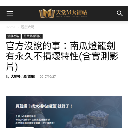
Home
遊戲攻略
遊戲攻略
防具武器測試
官方沒說的事：南瓜燈籠劍
有永久不損壞特性(含實測影
片)
By
大補帖小編(編董)
-
2017/10/27