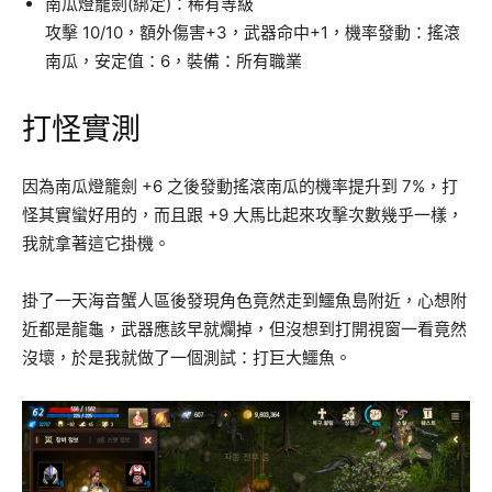
南瓜燈籠劍(綁定)：稀有等級
攻擊 10/10，額外傷害+3，武器命中+1，機率發動：搖滾
南瓜，安定值：6，裝備：所有職業
打怪實測
因為南瓜燈籠劍 +6 之後發動搖滾南瓜的機率提升到 7%，打
怪其實蠻好用的，而且跟 +9 大馬比起來攻擊次數幾乎一樣，
我就拿著這它掛機。
掛了一天海音蟹人區後發現角色竟然走到鱷魚島附近，心想附
近都是龍龜，武器應該早就爛掉，但沒想到打開視窗一看竟然
沒壞，於是我就做了一個測試：打巨大鱷魚。