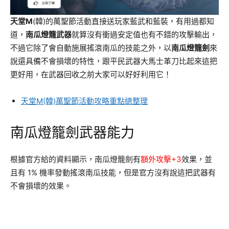
天堂M
(韓)的萬聖節活動直接送玩家藍武和藍裝，有用過都知
道，
南瓜燈籠武器
就算沒有衝過安定值也有不錯的攻擊輸出，
不過它除了會自動施展搖滾南瓜的技能之外，以
南瓜燈籠劍
來
說還具備不會損壞的特性，跟平民武器大馬士革刀比起來這把
更好用，在武器回收之前大家可以好好利用它！
天堂M(韓)萬聖節活動攻略重點總整理
南瓜燈籠劍武器能力
根據官方給的資料顯示，南瓜燈籠劍有
額外攻擊+3
效果，並
且有 1% 機率發動搖滾南瓜技能，但是官方沒有說這把武器有
不會損壞的效果。