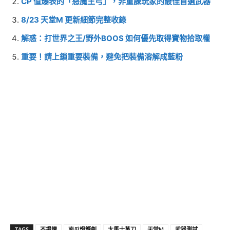
CP 值爆表的「惡魔王弓」，非重課玩家的最佳首選武器
8/23 天堂M 更新細節完整收錄
解惑：打世界之王/野外BOOS 如何優先取得寶物拾取權
重要！請上鎖重要裝備，避免把裝備溶解成藍粉
TAGS
不損壞
南瓜燈籠劍
大馬士革刀
天堂M
武器測試