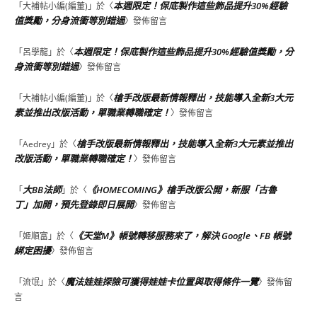
本週限定！保底製作這些飾品提升30%經驗
「
大補帖小編(編董)
」於〈
值獎勵，分身流衝等別錯過
〉發佈留言
本週限定！保底製作這些飾品提升30%經驗值獎勵，分
「
呂學龍
」於〈
身流衝等別錯過
〉發佈留言
槍手改版最新情報釋出，技能導入全新3大元
「
大補帖小編(編董)
」於〈
素並推出改版活動，單職業轉職確定！
〉發佈留言
槍手改版最新情報釋出，技能導入全新3大元素並推出
「
Aedrey
」於〈
改版活動，單職業轉職確定！
〉發佈留言
大BB法師
《HOMECOMING》槍手改版公開，新服「古魯
「
」於〈
丁」加開，預先登錄即日展開
〉發佈留言
《天堂M》帳號轉移服務來了，解決 Google、FB 帳號
「
姬順富
」於〈
綁定困擾
〉發佈留言
魔法娃娃探險可獲得娃娃卡位置與取得條件一覽
「
流氓
」於〈
〉發佈留
言