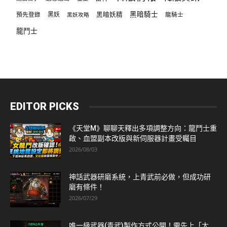
黑暗騎士
預先登錄
黑妖
黑暗妖精
龍騎士
黑妖攻略
龍鬥士
EDITOR PICKS
《天堂M》聊聊天釋出多項調整方向：龍鬥士重
啟、血盟副本改版與新伺服器計畫受矚目
2026/08/03
神話武器研磨系統，上青武前必做，但成功研
磨有條件！
2026/07/29
唯一級武器(青武)製作方式公開！需先上「太