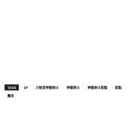
TAGS
SP
力智型神聖劍士
神聖劍士
神聖劍士配點
配點
魔攻