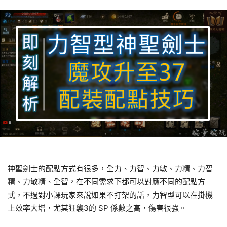
神聖劍士的配點方式有很多，全力、力智、力敏、力精、力智
精、力敏精、全智，在不同需求下都可以對應不同的配點方
式，不過對小課玩家來說如果不打架的話，力智型可以在掛機
上效率大增，尤其狂襲3的 SP 係數之高，傷害很強。