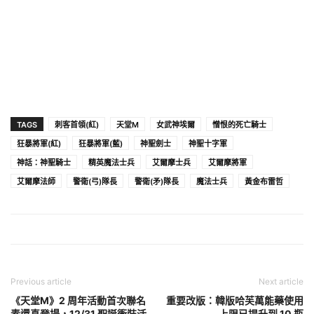
TAGS
刺客首領(紅)
天堂M
女武神埃爾
憎恨的死亡騎士
狂暴將軍(紅)
狂暴將軍(藍)
神聖劍士
神聖十字軍
神話：神聖騎士
精英魔法士兵
艾爾摩士兵
艾爾摩將軍
艾爾摩法師
警衛(弓)隊長
警衛(矛)隊長
魔法士兵
黃金布雷哲
Previous article
Next article
《天堂M》2 周年活動首次聯名
重要改版：韓版哈芙萬能藥使用
素還真登場，12/31 聖誕衝裝活
上限已提升到 10 瓶