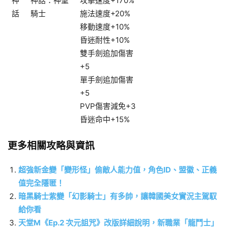
神
神話：神聖
攻擊速度+170%
話
騎士
施法速度+20%
移動速度+10%
昏迷耐性+10%
雙手劍追加傷害
+5
單手劍追加傷害
+5
PVP傷害減免+3
昏迷命中+15%
更多相關攻略與資訊
超強新金變「變形怪」偷敵人能力值，角色ID、盟徽、正義
值完全隱匿！
暗黑騎士紫變「幻影騎士」有多帥，讓韓國美女實況主駕馭
給你看
天堂M《Ep.2 次元詛咒》改版詳細說明，新職業「龍鬥士」