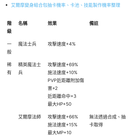
艾爾摩變身組合包抽卡機率、卡池、技能製作機率整理
階
名稱
效果
備註
級
一
魔法士兵
攻擊速度+4%
般
稀
精英魔法士
攻擊速度+69%
有
兵
施法速度+10%
PVP近距離附加傷
害+2
近距離命中+3
最大HP+50
艾爾摩法師
攻擊速度+66%
無法透過合成、抽
施法速度+15%
卡取得
最大MP+10