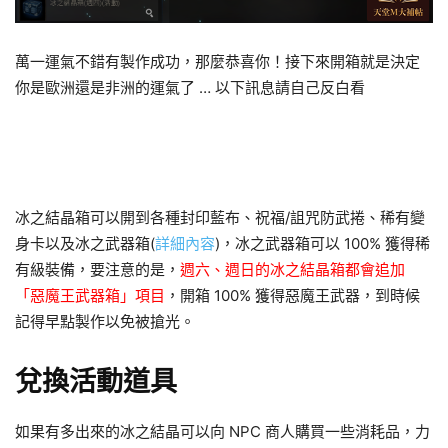
萬一運氣不錯有製作成功，那麼恭喜你！接下來開箱就是決定
你是歐洲還是非洲的運氣了 … 以下訊息請自己反白看
開箱之後抽到最多的是英雄變身卷軸箱，內容只有 1 張紅變卷
軸，使用時間 600 秒，10分鐘 …. 就這樣沒了。
冰之結晶箱可以開到各種封印藍布、祝福/詛咒防武捲、稀有變
身卡以及冰之武器箱(
詳細內容
)，冰之武器箱可以 100% 獲得稀
有級裝備，要注意的是，
週六、週日的冰之結晶箱都會追加
「惡魔王武器箱」項目
，開箱 100% 獲得惡魔王武器，到時候
記得早點製作以免被搶光。
兌換活動道具
如果有多出來的冰之結晶可以向 NPC 商人購買一些消耗品，力