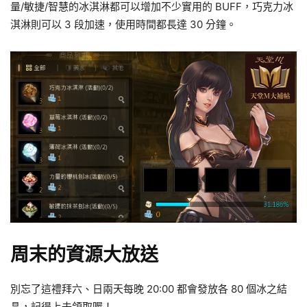
量/敏捷/智慧的冰淇淋都可以增加不少實用的 BUFF，巧克力冰
淇淋則可以 3 段加速，使用時間都長達 30 分鐘。
周末的資源大放送
別忘了這禮拜六、日兩天每晚 20:00 都會發放各 80 個冰之結
晶，記得上去領取喔！