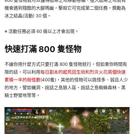
800 隻怪物就可以獲得酷寒之地移動卷軸，進入酷寒之地就有
機會遇到殘酷的大腳瑪幽，擊殺它可完成第二個任務，獎勵為
冰之結晶(活動) 30 個。
※ 活動任務必須 60 級以上才會出現。
快速打滿 800 隻怪物
不論你用什麼方式只要打滿 800 隻怪物就行，但如果你時間有
限的話，可以利用
每日副本的起死回生術和烈炎火花兩個快速
累積一半的殺怪數
(400隻)，其他的怪物可以挑怪多、弱且人少
的地方，譬如蟻洞、說話之島狼人區、說話之島蜘蛛森林、黑
騎士野營地等等。