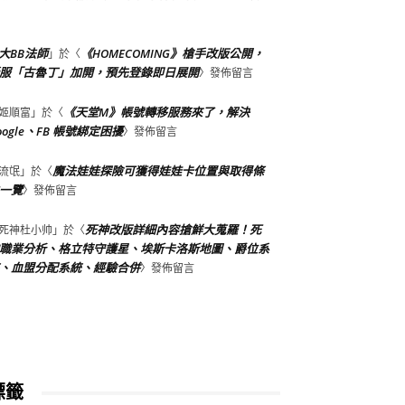
大BB法師
《HOMECOMING》槍手改版公開，
」於〈
服「古魯丁」加開，預先登錄即日展開
〉發佈留言
《天堂M》帳號轉移服務來了，解決
姬順富
」於〈
oogle、FB 帳號綁定困擾
〉發佈留言
魔法娃娃探險可獲得娃娃卡位置與取得條
流氓
」於〈
一覽
〉發佈留言
死神改版詳細內容搶鮮大蒐羅！死
死神杜小帅
」於〈
職業分析、格立特守護星、埃斯卡洛斯地圖、爵位系
、血盟分配系統、經驗合併
〉發佈留言
標籤