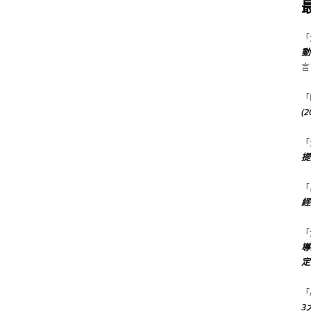
「
動
言
「
(
「
提
「
經
「
導
定
「
3