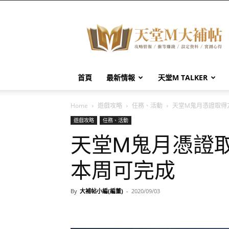
天
堂
M
大
補
帖
首頁
最新情報
天堂M TALKER
Home
遊戲攻略
任務、活動
天堂M鬼月憑證取得
遊戲攻略
任務、活動
天堂M鬼月憑證
本周可完成
By
大補帖小編(編董)
-
2020/09/03