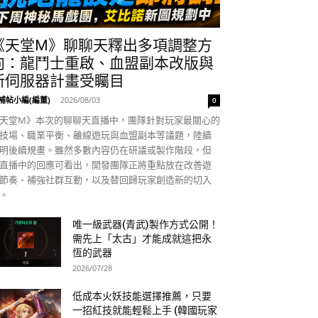
《天堂M》聊聊天釋出多項調整方
向：龍鬥士重啟、血盟副本改版與
新伺服器計畫受矚目
補帖小編(編董)
-
2026/08/03
0
天堂M》本次的聊聊天直播中，團隊針對玩家最關心的
技場、職業平衡、離線遊玩與血盟副本等議題，陸續
明後續規畫。雖然多數內容仍在研議或製作階段，但
直播中的回應可看出，開發團隊正將重點放在改善遊
節奏、補強社群互動，以及替回歸玩家創造新的切入
。
唯一級武器(青武)製作方式公開！
需先上「太古」才能成就這把永
恆的武器
2026/07/28
低成本火妖技能選擇推薦，只要
一招紅技就能輕鬆上手 (韓國玩家