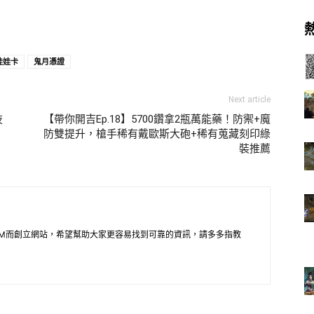
娃娃卡
鬼月憑證
Next article
技
【帶你開吉Ep.18】5700鑽拿2瓶萬能藥！防禦+魔
防雙提升，槍手稀有戴歐斯大砲+稀有蒐藏刻印綠
裝推薦
M而創立網站，希望幫助大家更容易找到可靠的資訊，請多多指教