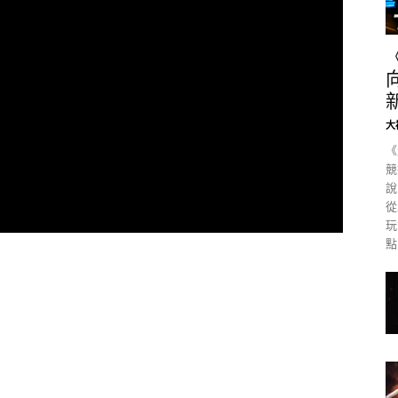
大
《
競
說
從
玩
點