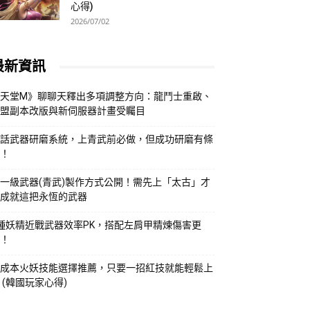
心得)
2026/07/02
最新資訊
天堂M》聊聊天釋出多項調整方向：龍鬥士重啟、
盟副本改版與新伺服器計畫受矚目
話武器研磨系統，上青武前必做，但成功研磨有條
！
一級武器(青武)製作方式公開！需先上「太古」才
成就這把永恆的武器
種妖精近戰武器效率PK，搭配左肩甲精煉傷害更
！
成本火妖技能選擇推薦，只要一招紅技就能輕鬆上
 (韓國玩家心得)