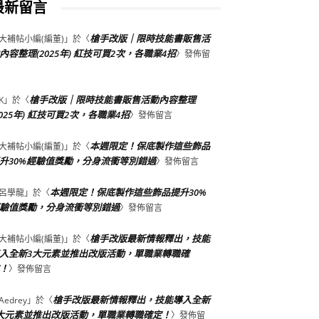
最新留言
槍手改版｜限時技能書販售活
大補帖小編(編董)
」於〈
內容整理(2025年) 紅技可買2次，各職業4招
〉發佈留
槍手改版｜限時技能書販售活動內容整理
K
」於〈
2025年) 紅技可買2次，各職業4招
〉發佈留言
本週限定！保底製作這些飾品
大補帖小編(編董)
」於〈
升30%經驗值獎勵，分身流衝等別錯過
〉發佈留言
本週限定！保底製作這些飾品提升30%
呂學龍
」於〈
驗值獎勵，分身流衝等別錯過
〉發佈留言
槍手改版最新情報釋出，技能
大補帖小編(編董)
」於〈
入全新3大元素並推出改版活動，單職業轉職確
！
〉發佈留言
槍手改版最新情報釋出，技能導入全新
Aedrey
」於〈
大元素並推出改版活動，單職業轉職確定！
〉發佈留