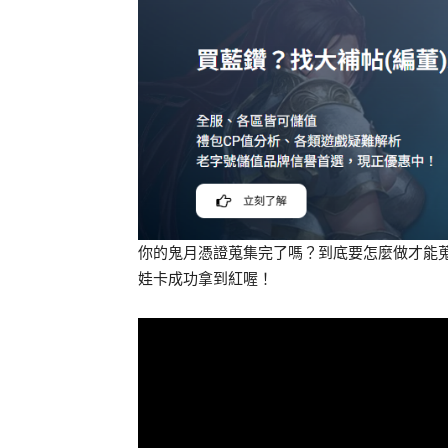
你的鬼月憑證蒐集完了嗎？到底要怎麼做才能
娃卡成功拿到紅喔！