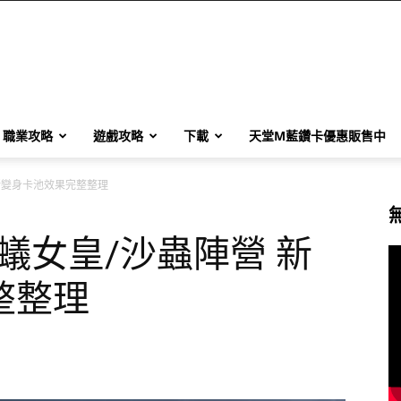
職業攻略
遊戲攻略
下載
天堂M藍鑽卡優惠販售中
新變身卡池效果完整整理
蟻女皇/沙蟲陣營 新
整整理