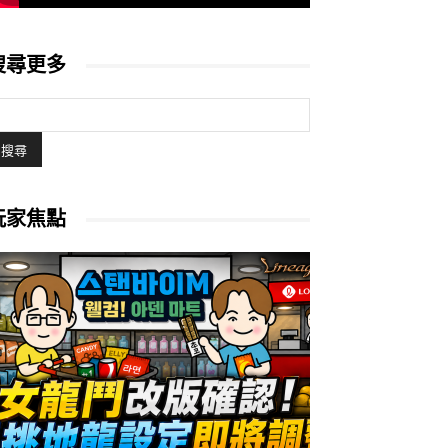
搜尋更多
玩家焦點