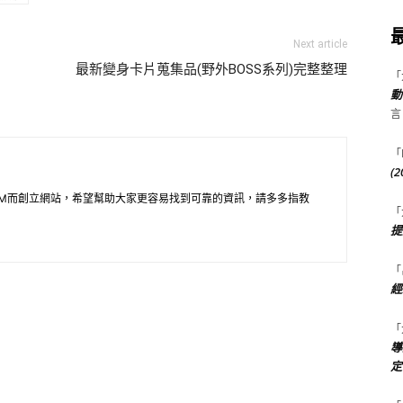
Next article
最新變身卡片蒐集品(野外BOSS系列)完整整理
「
動
言
「
(
M而創立網站，希望幫助大家更容易找到可靠的資訊，請多多指教
「
提
「
經
「
導
定