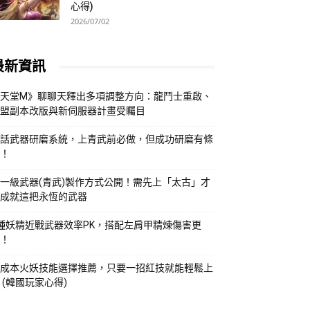
心得)
2026/07/02
最新資訊
天堂M》聊聊天釋出多項調整方向：龍鬥士重啟、
盟副本改版與新伺服器計畫受矚目
話武器研磨系統，上青武前必做，但成功研磨有條
！
一級武器(青武)製作方式公開！需先上「太古」才
成就這把永恆的武器
種妖精近戰武器效率PK，搭配左肩甲精煉傷害更
！
成本火妖技能選擇推薦，只要一招紅技就能輕鬆上
 (韓國玩家心得)