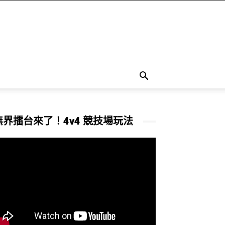
無界擂台來了！4v4 競技場玩法