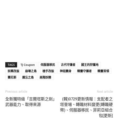
TAGS
TJ Coupon
伺服器移民
古代守護者
國王的狩獵地
妖精改版
崩壞之島
槍手改版
神話變身
精靈守護者
精靈首領
賽尼斯
遺忘之島
高階妖精
Previous article
Next article
全新獨特級「吉爾塔斯之劍」
(韓)0729更新情報：支配者之
武器能力、取得來源
塔登場、轉職材料變更(轉職硬
幣)、伺服器移民、菲莉亞組合
包[更新]