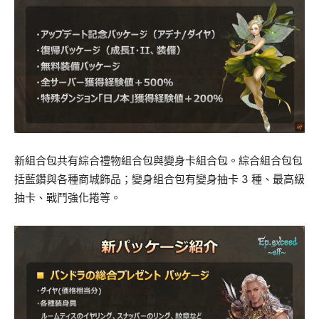
新組合包共有綜合禮物組合包與變身卡組合包。綜合組合包包
括藍鑽與各種商城飾品；變身組合包有變身抽卡 3 種、最高級
抽卡、戰鬥強化捲等。