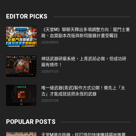
EDITOR PICKS
《天堂M》聊聊天釋出多項調整方向：龍鬥士重
啟、血盟副本改版與新伺服器計畫受矚目
2026/08/03
神話武器研磨系統，上青武前必做，但成功研
磨有條件！
2026/07/29
唯一級武器(青武)製作方式公開！需先上「太
古」才能成就這把永恆的武器
2026/07/28
POPULAR POSTS
天堂M適合掛機、好打怪的快速賺錢場地推薦