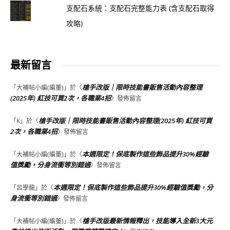
支配石系統：支配石完整能力表 (含支配石取得
攻略)
最新留言
槍手改版｜限時技能書販售活動內容整理
「
大補帖小編(編董)
」於〈
(2025年) 紅技可買2次，各職業4招
〉發佈留言
槍手改版｜限時技能書販售活動內容整理(2025年) 紅技可買
「
K
」於〈
2次，各職業4招
〉發佈留言
本週限定！保底製作這些飾品提升30%經驗
「
大補帖小編(編董)
」於〈
值獎勵，分身流衝等別錯過
〉發佈留言
本週限定！保底製作這些飾品提升30%經驗值獎勵，分
「
呂學龍
」於〈
身流衝等別錯過
〉發佈留言
槍手改版最新情報釋出，技能導入全新3大元
「
大補帖小編(編董)
」於〈