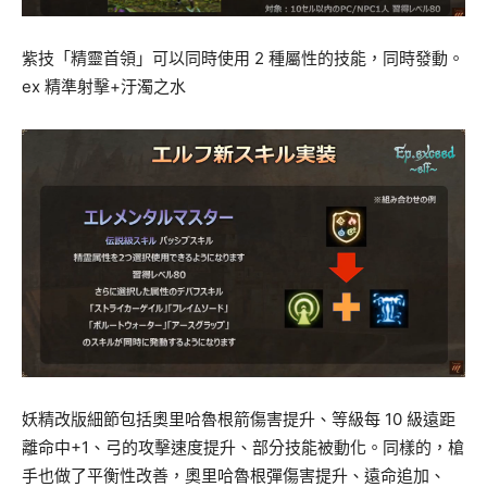
紫技「精靈首領」可以同時使用 2 種屬性的技能，同時發動。
ex 精準射擊+汙濁之水
妖精改版細節包括奧里哈魯根箭傷害提升、等級每 10 級遠距
離命中+1、弓的攻擊速度提升、部分技能被動化。同樣的，槍
手也做了平衡性改善，奧里哈魯根彈傷害提升、遠命追加、