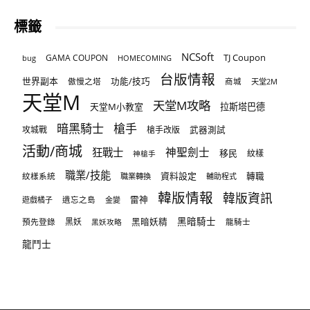
標籤
NCSoft
TJ Coupon
GAMA COUPON
bug
HOMECOMING
台版情報
世界副本
傲慢之塔
功能/技巧
商城
天堂2M
天堂M
天堂M攻略
天堂M小教室
拉斯塔巴德
暗黑騎士
槍手
攻城戰
槍手改版
武器測試
活動/商城
狂戰士
神聖劍士
移民
紋樣
神槍手
職業/技能
資料設定
紋樣系統
轉職
職業轉換
輔助程式
韓版情報
韓版資訊
雷神
遊戲橘子
遺忘之島
金變
黑暗騎士
預先登錄
黑妖
黑暗妖精
龍騎士
黑妖攻略
龍鬥士