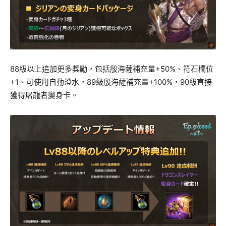
88級以上追加更多獎勵，包括殷海薩補充量+50%、符石欄位
+1、可使用自動澄水，89級殷海薩補充量+100%，90級直接
獲得屠龍者變身卡。