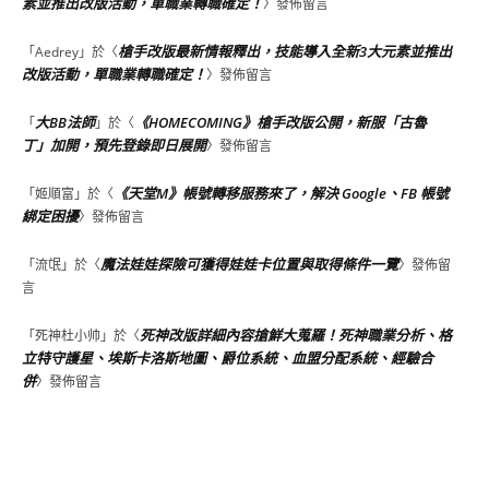
素並推出改版活動，單職業轉職確定！
〉發佈留言
槍手改版最新情報釋出，技能導入全新3大元素並推出
「
Aedrey
」於〈
改版活動，單職業轉職確定！
〉發佈留言
大BB法師
《HOMECOMING》槍手改版公開，新服「古魯
「
」於〈
丁」加開，預先登錄即日展開
〉發佈留言
《天堂M》帳號轉移服務來了，解決 Google、FB 帳號
「
姬順富
」於〈
綁定困擾
〉發佈留言
魔法娃娃探險可獲得娃娃卡位置與取得條件一覽
「
流氓
」於〈
〉發佈留
言
死神改版詳細內容搶鮮大蒐羅！死神職業分析、格
「
死神杜小帅
」於〈
立特守護星、埃斯卡洛斯地圖、爵位系統、血盟分配系統、經驗合
併
〉發佈留言