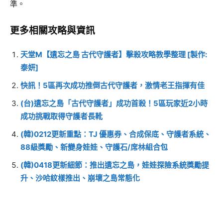
準。
更多相關攻略與資訊
天堂M【遺忘之島 古代守護者】擊殺攻略教學整理 [製作:
泰妍]
快訊！5區再次成功推倒古代守護者，激情老王指揮有佳
(台)遺忘之島「古代守護者」成功首殺！5區玩家近2小時
成功挑戰取得守護者長靴
(韓)0212更新重點：TJ 優惠券、合成保底、守護者系統、
88級獎勵、新變身娃娃、守護石/席林組合包
(韓)0418更新細節：推出遺忘之島，娃娃探險系統獎勵提
升、沙哈紋樣推出、崩壞之島常態化