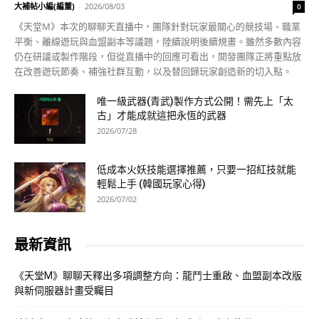
大補帖小編(編董)
-
2026/08/03
0
《天堂M》本次的聊聊天直播中，團隊針對玩家最關心的競技場、職業
平衡、離線遊玩與血盟副本等議題，陸續說明後續規畫。雖然多數內容
仍在研議或製作階段，但從直播中的回應可看出，開發團隊正將重點放
在改善遊玩節奏、補強社群互動，以及替回歸玩家創造新的切入點。
唯一級武器(青武)製作方式公開！需先上「太
古」才能成就這把永恆的武器
2026/07/28
低成本火妖技能選擇推薦，只要一招紅技就能
輕鬆上手 (韓國玩家心得)
2026/07/02
最新資訊
《天堂M》聊聊天釋出多項調整方向：龍鬥士重啟、血盟副本改版
與新伺服器計畫受矚目