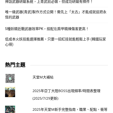
神話武器研磨系統，上青武前必做，但成功研磨有條件！
唯一級武器(青武)製作方式公開！需先上「太古」才能成就這把永
恆的武器
5種妖精近戰武器效率PK，搭配左肩甲精煉傷害更高！
低成本火妖技能選擇推薦，只要一招紅技就能輕鬆上手 (韓國玩家
心得)
熱門主題
天堂M大補帖
2025年亞丁大陸BOSS出現頻率/時間表整理
(2025/7/29更新)
2025年天堂M新手完整指南，職業、配點、衝等