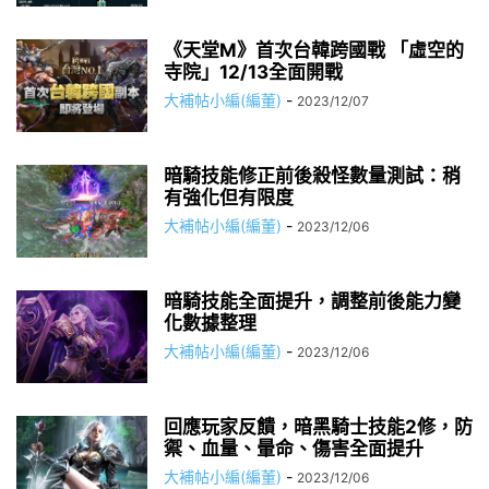
《天堂M》首次台韓跨國戰 「虛空的
寺院」12/13全面開戰
大補帖小編(編董)
-
2023/12/07
暗騎技能修正前後殺怪數量測試：稍
有強化但有限度
大補帖小編(編董)
-
2023/12/06
暗騎技能全面提升，調整前後能力變
化數據整理
大補帖小編(編董)
-
2023/12/06
回應玩家反饋，暗黑騎士技能2修，防
禦、血量、暈命、傷害全面提升
大補帖小編(編董)
-
2023/12/06