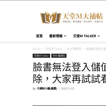
天
堂
M
大
補
帖
首頁
最新情報
天堂M TALKER
Home
天堂M Talker
天M 路透社
臉書無法登入儲
天堂M Talker
天M 路透社
臉書無法登入儲
除，大家再試試
By
大補帖小編(編董)
-
2020/11/23