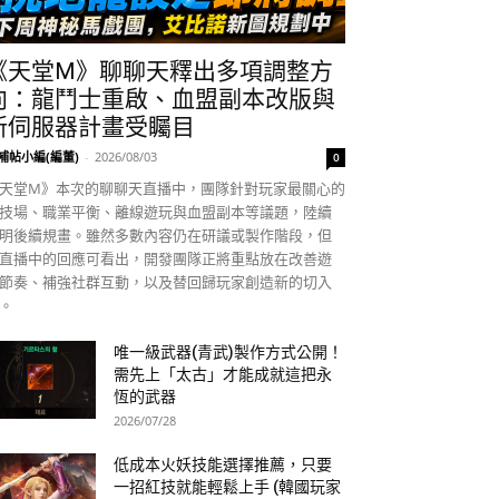
《天堂M》聊聊天釋出多項調整方
向：龍鬥士重啟、血盟副本改版與
新伺服器計畫受矚目
補帖小編(編董)
-
2026/08/03
0
天堂M》本次的聊聊天直播中，團隊針對玩家最關心的
技場、職業平衡、離線遊玩與血盟副本等議題，陸續
明後續規畫。雖然多數內容仍在研議或製作階段，但
直播中的回應可看出，開發團隊正將重點放在改善遊
節奏、補強社群互動，以及替回歸玩家創造新的切入
。
唯一級武器(青武)製作方式公開！
需先上「太古」才能成就這把永
恆的武器
2026/07/28
低成本火妖技能選擇推薦，只要
一招紅技就能輕鬆上手 (韓國玩家