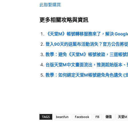
此聯繫購買
更多相關攻略與資訊
《天堂M》帳號轉移服務來了，解決 Googl
登入90天的送藍布活動消失？官方公告將從 4/20
教學：避免《天堂M》帳號被盜，三道帳號
台版天堂M中文畫面流出，推測起始版本、
教學：如何綁定天堂M帳號避免角色遺失 (支援F
TAGS
beanfun
Facebook
FB
儲值
天堂M