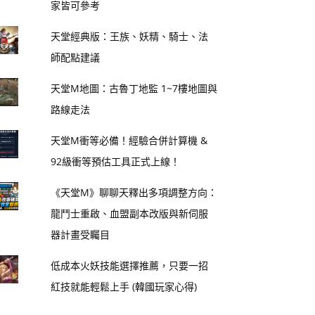
家皆可參考
天堂經典版：王族、妖精、騎士、法
師配點建議
天堂M地圖：古魯丁地監 1~7樓地圖與
路線走法
天堂M衝等必備！經驗合併計算機 &
92級衝等預估工具正式上線！
《天堂M》聊聊天釋出多項調整方向：
龍鬥士重啟、血盟副本改版與新伺服
器計畫受矚目
低成本火妖技能選擇推薦，只要一招
紅技就能輕鬆上手 (韓國玩家心得)