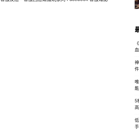
《
血
神
件
唯
能
5
高
低
手