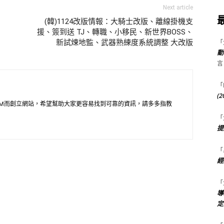
Next article
(韓)1124改版情報：大騎士改版、離線掛機支
援、簽到送 TJ、轉職、小移民、新世界BOSS、
新試煉地監、武器熟練度系統調整 大改版
「
動
言
「
(
M而創立網站，希望幫助大家更容易找到可靠的資訊，請多多指教
「
提
「
經
「
導
定