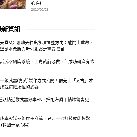
心得)
2026/07/02
最新資訊
天堂M》聊聊天釋出多項調整方向：龍鬥士重啟、
盟副本改版與新伺服器計畫受矚目
話武器研磨系統，上青武前必做，但成功研磨有條
！
一級武器(青武)製作方式公開！需先上「太古」才
成就這把永恆的武器
種妖精近戰武器效率PK，搭配左肩甲精煉傷害更
！
成本火妖技能選擇推薦，只要一招紅技就能輕鬆上
 (韓國玩家心得)