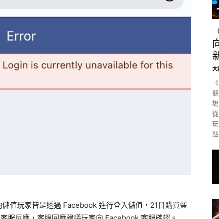
大
《
競
說
從
玩
點
玩家皆是透過 Facebook 進行登入儲值，21日購買藍
客服反應，客服回應建議玩家向 Facebook 客服確認。