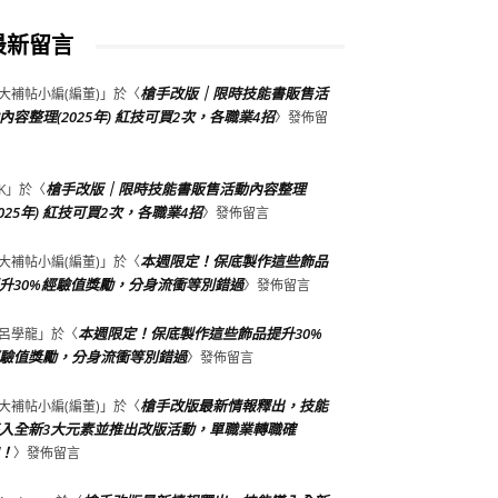
最新留言
槍手改版｜限時技能書販售活
大補帖小編(編董)
」於〈
內容整理(2025年) 紅技可買2次，各職業4招
〉發佈留
槍手改版｜限時技能書販售活動內容整理
K
」於〈
2025年) 紅技可買2次，各職業4招
〉發佈留言
本週限定！保底製作這些飾品
大補帖小編(編董)
」於〈
升30%經驗值獎勵，分身流衝等別錯過
〉發佈留言
本週限定！保底製作這些飾品提升30%
呂學龍
」於〈
驗值獎勵，分身流衝等別錯過
〉發佈留言
槍手改版最新情報釋出，技能
大補帖小編(編董)
」於〈
入全新3大元素並推出改版活動，單職業轉職確
！
〉發佈留言