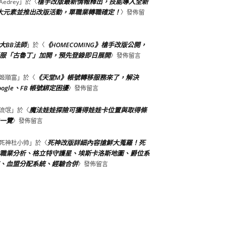
槍手改版最新情報釋出，技能導入全新
Aedrey
」於〈
大元素並推出改版活動，單職業轉職確定！
〉發佈留
大BB法師
《HOMECOMING》槍手改版公開，
」於〈
服「古魯丁」加開，預先登錄即日展開
〉發佈留言
《天堂M》帳號轉移服務來了，解決
姬順富
」於〈
oogle、FB 帳號綁定困擾
〉發佈留言
魔法娃娃探險可獲得娃娃卡位置與取得條
流氓
」於〈
一覽
〉發佈留言
死神改版詳細內容搶鮮大蒐羅！死
死神杜小帅
」於〈
職業分析、格立特守護星、埃斯卡洛斯地圖、爵位系
、血盟分配系統、經驗合併
〉發佈留言