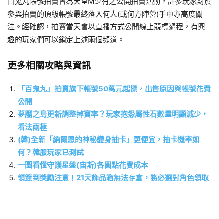
百鬼丸帳號拍賣會為天堂M少有之公開拍賣活動，許多玩家對於
參與拍賣的頂級帳號最終落入何人(或何方陣營)手中亦高度關
注。經確認，拍賣當天會以直播方式公開線上競標過程，有興
趣的玩家們可以鎖定上述兩個頻道。
更多相關攻略與資訊
「百鬼丸」拍賣旗下帳號50萬元起標，出售原因與帳號花費
公開
夢靨之島更新調整掉寶率？玩家抱怨屬性石數量明顯減少，
看法兩極
(韓)全新「納爾恩的神秘變身抽卡」更便宜，抽卡機率如
何？韓服玩家已測試
一圖看懂守護星盤(宙斯)各圓點花費成本
領簽到獎勵注意！21天飾品箱無法存倉，務必選對角色領取