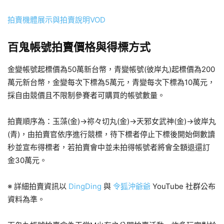
拍賣機體展示與拍賣說明VOD
百鬼帳號拍賣價格與得標方式
金變帳號起標價為50萬新台幣，青變帳號(彼岸丸)起標價為200
萬元新台幣，金變每次下標為5萬元，青變每次下標為10萬元，
採自由競價且不限制參賽者可購買的帳號數量。
拍賣順序為：玉藻(金)→祢々切丸(金)→天邪女武神(金)→彼岸丸
(青)，由拍賣官依序進行競標，待下標者停止下標後開始倒數讀
秒並宣布得標者，若拍賣會中並未拍得帳號者將會全額退還訂
金30萬元。
※ 詳細拍賣資訊以
DingDing
與
令狐沖爺爺
YouTube 社群公布
資料為準。