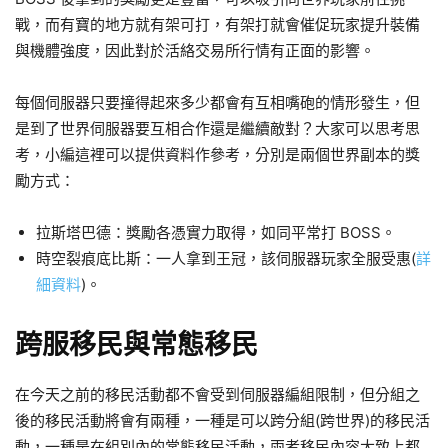
戰，而有寶的地方就有架可打，有架打就會催促玩家提升裝備
與機體強度，因此對於活絡交易所行情有正面的影響。
每個伺服器只要撞得起來多少都會有互相嘴砲的情形發生，但
是到了世界伺服器要互相合作還是繼續敵對？大家可以思考思
考，小編這裡可以提供資料作參考，分別是兩個世界副本的獎
勵方式：
拉斯塔巴德：獎勵各憑實力取得，如同平常打 BOSS。
時空裂痕底比斯：一人拿到王冠，該伺服器玩家全服受惠(
詳
細資料
)。
跨服移民與常態移民
在今天之前的移民活動都不會受到伺服器編組限制，但分組之
後的移民活動將會有兩種，一種是可以跨分組(跨世界)的移民活
動，一種是在組別內的常態移民活動，兩者移民內容大致上都