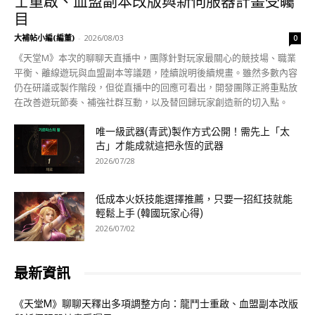
士重啟、血盟副本改版與新伺服器計畫受矚
目
大補帖小編(編董)
-
2026/08/03
0
《天堂M》本次的聊聊天直播中，團隊針對玩家最關心的競技場、職業
平衡、離線遊玩與血盟副本等議題，陸續說明後續規畫。雖然多數內容
仍在研議或製作階段，但從直播中的回應可看出，開發團隊正將重點放
在改善遊玩節奏、補強社群互動，以及替回歸玩家創造新的切入點。
唯一級武器(青武)製作方式公開！需先上「太
古」才能成就這把永恆的武器
2026/07/28
低成本火妖技能選擇推薦，只要一招紅技就能
輕鬆上手 (韓國玩家心得)
2026/07/02
最新資訊
《天堂M》聊聊天釋出多項調整方向：龍鬥士重啟、血盟副本改版