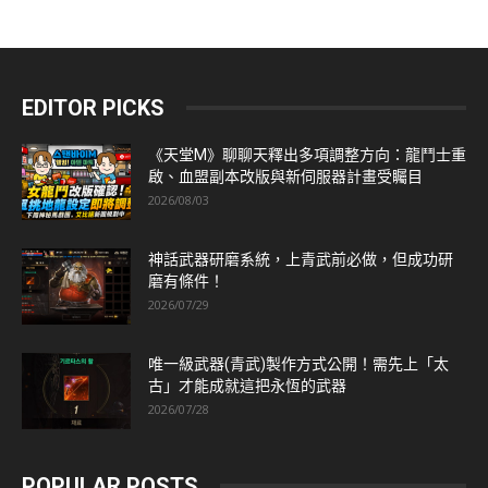
EDITOR PICKS
《天堂M》聊聊天釋出多項調整方向：龍鬥士重
啟、血盟副本改版與新伺服器計畫受矚目
2026/08/03
神話武器研磨系統，上青武前必做，但成功研
磨有條件！
2026/07/29
唯一級武器(青武)製作方式公開！需先上「太
古」才能成就這把永恆的武器
2026/07/28
POPULAR POSTS