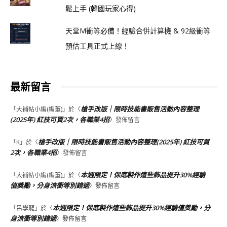
鬆上手 (韓國玩家心得)
天堂M衝等必備！經驗合併計算機 & 92級衝等
預估工具正式上線！
最新留言
槍手改版｜限時技能書販售活動內容整理
「
大補帖小編(編董)
」於〈
(2025年) 紅技可買2次，各職業4招
〉發佈留言
槍手改版｜限時技能書販售活動內容整理(2025年) 紅技可買
「
K
」於〈
2次，各職業4招
〉發佈留言
本週限定！保底製作這些飾品提升30%經驗
「
大補帖小編(編董)
」於〈
值獎勵，分身流衝等別錯過
〉發佈留言
本週限定！保底製作這些飾品提升30%經驗值獎勵，分
「
呂學龍
」於〈
身流衝等別錯過
〉發佈留言