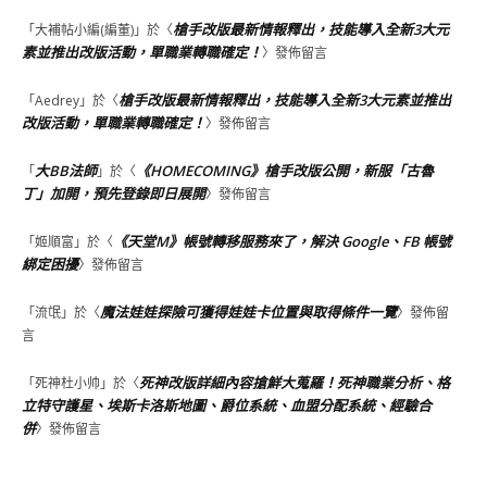
槍手改版最新情報釋出，技能導入全新3大元
「
大補帖小編(編董)
」於〈
素並推出改版活動，單職業轉職確定！
〉發佈留言
槍手改版最新情報釋出，技能導入全新3大元素並推出
「
Aedrey
」於〈
改版活動，單職業轉職確定！
〉發佈留言
大BB法師
《HOMECOMING》槍手改版公開，新服「古魯
「
」於〈
丁」加開，預先登錄即日展開
〉發佈留言
《天堂M》帳號轉移服務來了，解決 Google、FB 帳號
「
姬順富
」於〈
綁定困擾
〉發佈留言
魔法娃娃探險可獲得娃娃卡位置與取得條件一覽
「
流氓
」於〈
〉發佈留
言
死神改版詳細內容搶鮮大蒐羅！死神職業分析、格
「
死神杜小帅
」於〈
立特守護星、埃斯卡洛斯地圖、爵位系統、血盟分配系統、經驗合
併
〉發佈留言