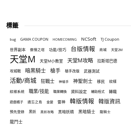
標籤
NCSoft
TJ Coupon
GAMA COUPON
bug
HOMECOMING
台版情報
世界副本
傲慢之塔
功能/技巧
商城
天堂2M
天堂M
天堂M攻略
天堂M小教室
拉斯塔巴德
暗黑騎士
槍手
攻城戰
槍手改版
武器測試
活動/商城
狂戰士
神聖劍士
移民
紋樣
神槍手
職業/技能
資料設定
紋樣系統
轉職
職業轉換
輔助程式
韓版情報
韓版資訊
雷神
遊戲橘子
遺忘之島
金變
黑暗騎士
預先登錄
黑妖
黑暗妖精
龍騎士
黑妖攻略
龍鬥士