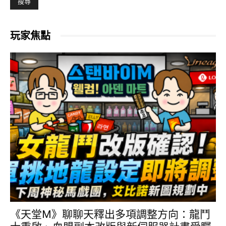
玩家焦點
《天堂M》聊聊天釋出多項調整方向：龍鬥