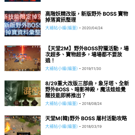
高階妖精改版，新版野外 BOSS 寶物
掉落資訊整理
大補帖小編(編董)
-
2020/04/24
【天堂2M】野外BOSS狩獵活動，場
次超多、寶物超多，場場都不要放
過！
大補帖小編(編董)
-
2019/11/30
8/29重大改版三部曲，象牙塔、全新
野外BOSS、暗影神殿，魔法娃娃覺
醒技能即將推出？
大補帖小編(編董)
-
2018/08/24
天堂M(韓)野外 BOSS 屠村活動攻略
大補帖小編(編董)
-
2018/03/19