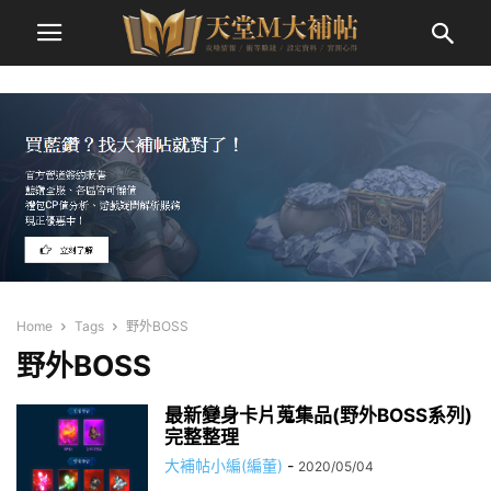
Home
Tags
野外BOSS
野外BOSS
最新變身卡片蒐集品(野外BOSS系列)
完整整理
大補帖小編(編董)
-
2020/05/04