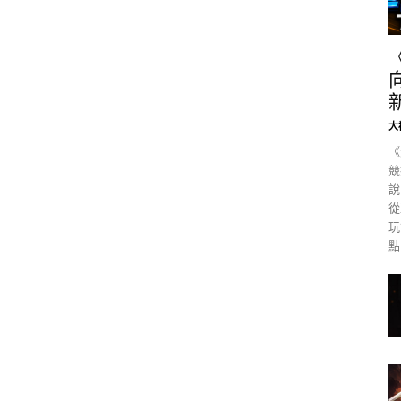
大
《
競
說
從
玩
點