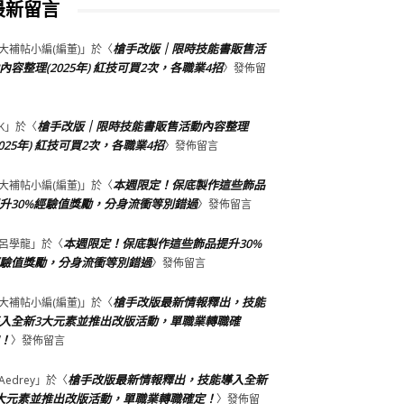
最新留言
槍手改版｜限時技能書販售活
大補帖小編(編董)
」於〈
內容整理(2025年) 紅技可買2次，各職業4招
〉發佈留
槍手改版｜限時技能書販售活動內容整理
K
」於〈
2025年) 紅技可買2次，各職業4招
〉發佈留言
本週限定！保底製作這些飾品
大補帖小編(編董)
」於〈
升30%經驗值獎勵，分身流衝等別錯過
〉發佈留言
本週限定！保底製作這些飾品提升30%
呂學龍
」於〈
驗值獎勵，分身流衝等別錯過
〉發佈留言
槍手改版最新情報釋出，技能
大補帖小編(編董)
」於〈
入全新3大元素並推出改版活動，單職業轉職確
！
〉發佈留言
槍手改版最新情報釋出，技能導入全新
Aedrey
」於〈
大元素並推出改版活動，單職業轉職確定！
〉發佈留