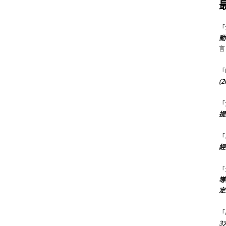
「
動
言
「
(
「
提
「
經
「
導
定
「
3