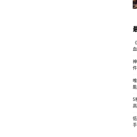
《
血
神
件
唯
能
5
高
低
手