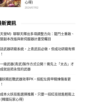
心得)
2026/07/02
最新資訊
天堂M》聊聊天釋出多項調整方向：龍鬥士重啟、
盟副本改版與新伺服器計畫受矚目
話武器研磨系統，上青武前必做，但成功研磨有條
！
一級武器(青武)製作方式公開！需先上「太古」才
成就這把永恆的武器
種妖精近戰武器效率PK，搭配左肩甲精煉傷害更
！
成本火妖技能選擇推薦，只要一招紅技就能輕鬆上
 (韓國玩家心得)