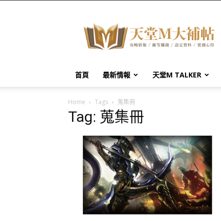
天
堂
M
大
補
帖
首頁
最新情報
天堂M TALKER
Home
Tags
蒐集冊
Tag: 蒐集冊