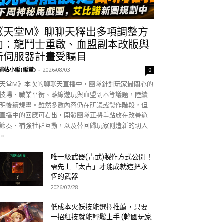
《天堂M》聊聊天釋出多項調整方
向：龍鬥士重啟、血盟副本改版與
新伺服器計畫受矚目
補帖小編(編董)
-
2026/08/03
0
天堂M》本次的聊聊天直播中，團隊針對玩家最關心的
技場、職業平衡、離線遊玩與血盟副本等議題，陸續
明後續規畫。雖然多數內容仍在研議或製作階段，但
直播中的回應可看出，開發團隊正將重點放在改善遊
節奏、補強社群互動，以及替回歸玩家創造新的切入
。
唯一級武器(青武)製作方式公開！
需先上「太古」才能成就這把永
恆的武器
2026/07/28
低成本火妖技能選擇推薦，只要
一招紅技就能輕鬆上手 (韓國玩家