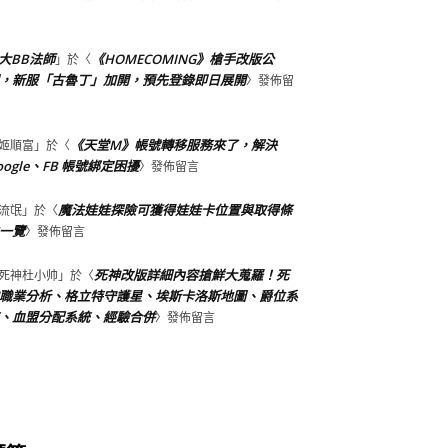
大BB法師
《HOMECOMING》槍手改版公
」於〈
，新服「古魯丁」加開，預先登錄即日展開
〉發佈留
《天堂M》帳號轉移服務來了，解決
姬順富
」於〈
oogle、FB 帳號綁定困擾
〉發佈留言
魔法娃娃探險可獲得娃娃卡位置與取得條
流氓
」於〈
一覽
〉發佈留言
死神改版詳細內容搶鮮大蒐羅！死
死神杜小帅
」於〈
職業分析、格立特守護星、埃斯卡洛斯地圖、爵位系
、血盟分配系統、經驗合併
〉發佈留言