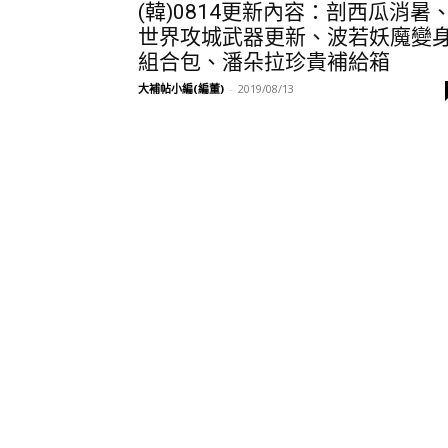
(韓)0814更新內容：剖西瓜消暑
世界攻城武器更新、波若妖魔變
組合包、潘朵拉珍貴補給箱
大補帖小編(編董)
-
2019/08/13