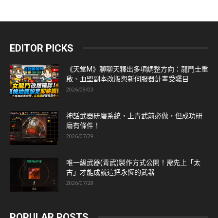
EDITOR PICKS
《天堂M》聊聊天釋出多項調整方向：龍鬥士重
啟、血盟副本改版與新伺服器計畫受矚目
2026/08/03
神話武器研磨系統，上青武前必做，但成功研
磨有條件！
2026/07/29
唯一級武器(青武)製作方式公開！需先上「太
古」才能成就這把永恆的武器
2026/07/28
POPULAR POSTS