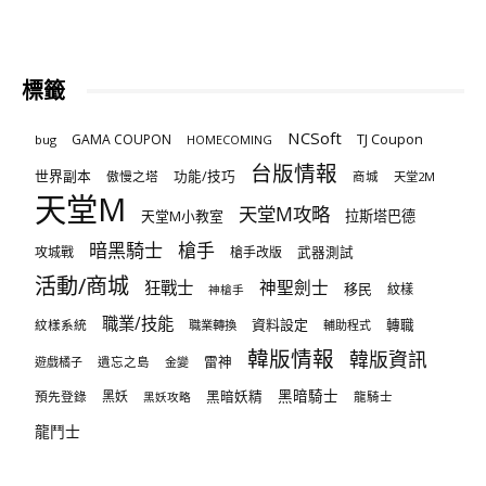
標籤
NCSoft
TJ Coupon
GAMA COUPON
bug
HOMECOMING
台版情報
世界副本
傲慢之塔
功能/技巧
商城
天堂2M
天堂M
天堂M攻略
天堂M小教室
拉斯塔巴德
暗黑騎士
槍手
攻城戰
槍手改版
武器測試
活動/商城
狂戰士
神聖劍士
移民
紋樣
神槍手
職業/技能
資料設定
紋樣系統
轉職
職業轉換
輔助程式
韓版情報
韓版資訊
雷神
遊戲橘子
遺忘之島
金變
黑暗騎士
預先登錄
黑妖
黑暗妖精
龍騎士
黑妖攻略
龍鬥士