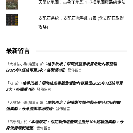
天堂M地圖：古魯丁地監 1~7樓地圖與路線走法
支配石系統：支配石完整能力表 (含支配石取得
攻略)
最新留言
槍手改版｜限時技能書販售活動內容整理
「
大補帖小編(編董)
」於〈
(2025年) 紅技可買2次，各職業4招
〉發佈留言
槍手改版｜限時技能書販售活動內容整理(2025年) 紅技可買
「
K
」於〈
2次，各職業4招
〉發佈留言
本週限定！保底製作這些飾品提升30%經驗
「
大補帖小編(編董)
」於〈
值獎勵，分身流衝等別錯過
〉發佈留言
本週限定！保底製作這些飾品提升30%經驗值獎勵，分
「
呂學龍
」於〈
身流衝等別錯過
〉發佈留言