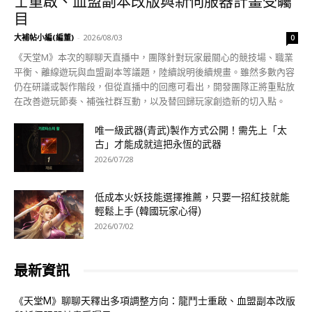
士重啟、血盟副本改版與新伺服器計畫受矚
目
大補帖小編(編董)
-
2026/08/03
0
《天堂M》本次的聊聊天直播中，團隊針對玩家最關心的競技場、職業
平衡、離線遊玩與血盟副本等議題，陸續說明後續規畫。雖然多數內容
仍在研議或製作階段，但從直播中的回應可看出，開發團隊正將重點放
在改善遊玩節奏、補強社群互動，以及替回歸玩家創造新的切入點。
唯一級武器(青武)製作方式公開！需先上「太
古」才能成就這把永恆的武器
2026/07/28
低成本火妖技能選擇推薦，只要一招紅技就能
輕鬆上手 (韓國玩家心得)
2026/07/02
最新資訊
《天堂M》聊聊天釋出多項調整方向：龍鬥士重啟、血盟副本改版