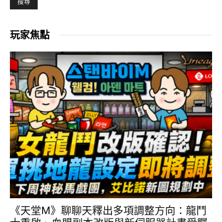
玩家焦點
《天堂M》聊聊天釋出多項調整方向：龍鬥