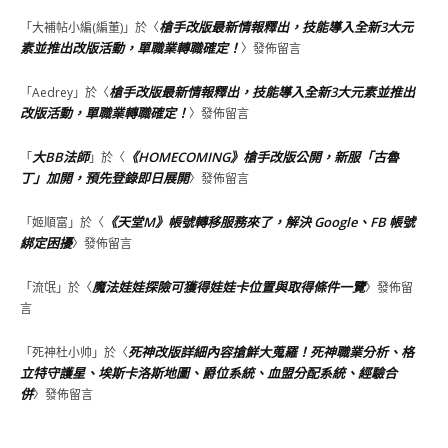
槍手改版最新情報釋出，技能導入全新3大元
「
大補帖小編(編董)
」於〈
素並推出改版活動，單職業轉職確定！
〉發佈留言
槍手改版最新情報釋出，技能導入全新3大元素並推出
「
Aedrey
」於〈
改版活動，單職業轉職確定！
〉發佈留言
大BB法師
《HOMECOMING》槍手改版公開，新服「古魯
「
」於〈
丁」加開，預先登錄即日展開
〉發佈留言
《天堂M》帳號轉移服務來了，解決 Google、FB 帳號
「
姬順富
」於〈
綁定困擾
〉發佈留言
魔法娃娃探險可獲得娃娃卡位置與取得條件一覽
「
流氓
」於〈
〉發佈留
言
死神改版詳細內容搶鮮大蒐羅！死神職業分析、格
「
死神杜小帅
」於〈
立特守護星、埃斯卡洛斯地圖、爵位系統、血盟分配系統、經驗合
併
〉發佈留言