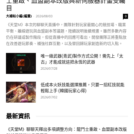
士重啟、血盟副本改版與新伺服器計畫受矚
目
大補帖小編(編董)
-
2026/08/03
0
《天堂M》本次的聊聊天直播中，團隊針對玩家最關心的競技場、職業
平衡、離線遊玩與血盟副本等議題，陸續說明後續規畫。雖然多數內容
仍在研議或製作階段，但從直播中的回應可看出，開發團隊正將重點放
在改善遊玩節奏、補強社群互動，以及替回歸玩家創造新的切入點。
唯一級武器(青武)製作方式公開！需先上「太
古」才能成就這把永恆的武器
2026/07/28
低成本火妖技能選擇推薦，只要一招紅技就能
輕鬆上手 (韓國玩家心得)
2026/07/02
最新資訊
《天堂M》聊聊天釋出多項調整方向：龍鬥士重啟、血盟副本改版