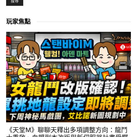
玩家焦點
《天堂M》聊聊天釋出多項調整方向：龍鬥