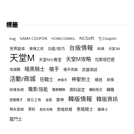
標籤
NCSoft
TJ Coupon
GAMA COUPON
bug
HOMECOMING
台版情報
世界副本
傲慢之塔
功能/技巧
商城
天堂2M
天堂M
天堂M攻略
天堂M小教室
拉斯塔巴德
暗黑騎士
槍手
攻城戰
槍手改版
武器測試
活動/商城
狂戰士
神聖劍士
移民
紋樣
神槍手
職業/技能
資料設定
紋樣系統
轉職
職業轉換
輔助程式
韓版情報
韓版資訊
雷神
遊戲橘子
遺忘之島
金變
黑暗騎士
預先登錄
黑妖
黑暗妖精
龍騎士
黑妖攻略
龍鬥士