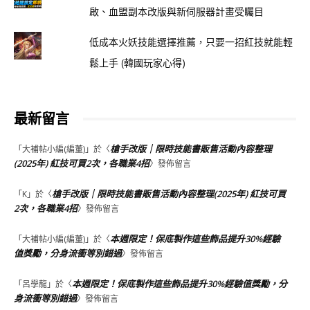
啟、血盟副本改版與新伺服器計畫受矚目
低成本火妖技能選擇推薦，只要一招紅技就能輕
鬆上手 (韓國玩家心得)
最新留言
槍手改版｜限時技能書販售活動內容整理
「
大補帖小編(編董)
」於〈
(2025年) 紅技可買2次，各職業4招
〉發佈留言
槍手改版｜限時技能書販售活動內容整理(2025年) 紅技可買
「
K
」於〈
2次，各職業4招
〉發佈留言
本週限定！保底製作這些飾品提升30%經驗
「
大補帖小編(編董)
」於〈
值獎勵，分身流衝等別錯過
〉發佈留言
本週限定！保底製作這些飾品提升30%經驗值獎勵，分
「
呂學龍
」於〈
身流衝等別錯過
〉發佈留言