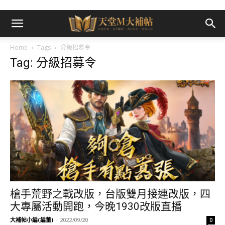
Home
Tags
分級招募令
Tag: 分級招募令
槍手荒野之戰改版，台版雙月接連改版，四
大專屬活動開跑，今晚1930改版直播
大補帖小編(編董)
-
2022/09/20
0