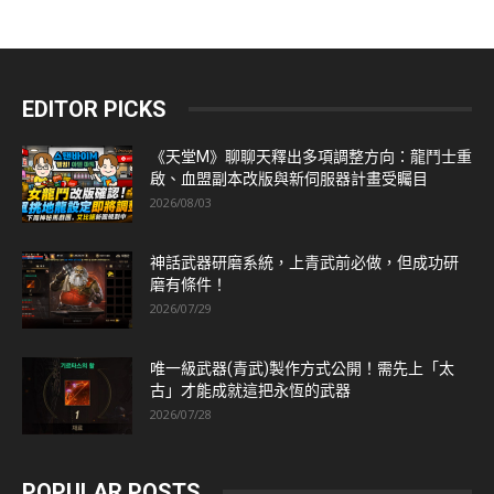
EDITOR PICKS
《天堂M》聊聊天釋出多項調整方向：龍鬥士重
啟、血盟副本改版與新伺服器計畫受矚目
2026/08/03
神話武器研磨系統，上青武前必做，但成功研
磨有條件！
2026/07/29
唯一級武器(青武)製作方式公開！需先上「太
古」才能成就這把永恆的武器
2026/07/28
POPULAR POSTS