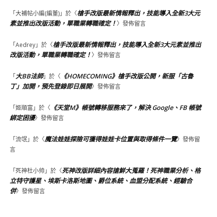
槍手改版最新情報釋出，技能導入全新3大元
「
大補帖小編(編董)
」於〈
素並推出改版活動，單職業轉職確定！
〉發佈留言
槍手改版最新情報釋出，技能導入全新3大元素並推出
「
Aedrey
」於〈
改版活動，單職業轉職確定！
〉發佈留言
大BB法師
《HOMECOMING》槍手改版公開，新服「古魯
「
」於〈
丁」加開，預先登錄即日展開
〉發佈留言
《天堂M》帳號轉移服務來了，解決 Google、FB 帳號
「
姬順富
」於〈
綁定困擾
〉發佈留言
魔法娃娃探險可獲得娃娃卡位置與取得條件一覽
「
流氓
」於〈
〉發佈留
言
死神改版詳細內容搶鮮大蒐羅！死神職業分析、格
「
死神杜小帅
」於〈
立特守護星、埃斯卡洛斯地圖、爵位系統、血盟分配系統、經驗合
併
〉發佈留言