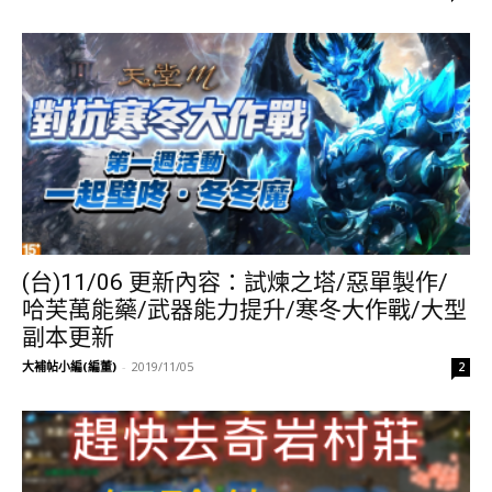
(台)11/06 更新內容：試煉之塔/惡單製作/
哈芙萬能藥/武器能力提升/寒冬大作戰/大型
副本更新
大補帖小編(編董)
-
2019/11/05
2