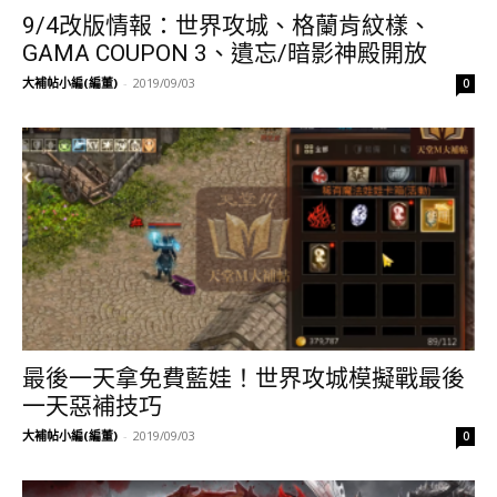
9/4改版情報：世界攻城、格蘭肯紋樣、
GAMA COUPON 3、遺忘/暗影神殿開放
大補帖小編(編董)
-
2019/09/03
0
最後一天拿免費藍娃！世界攻城模擬戰最後
一天惡補技巧
大補帖小編(編董)
-
2019/09/03
0