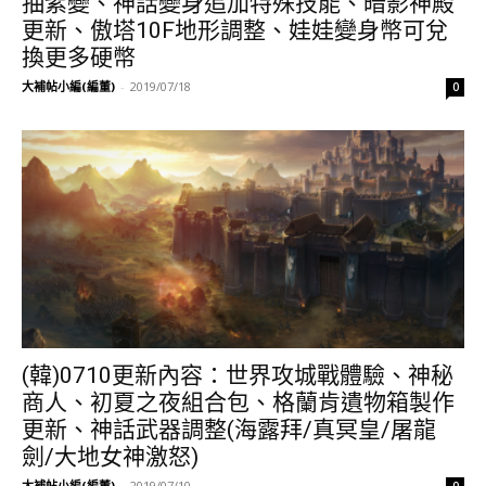
抽紫變、神話變身追加特殊技能、暗影神殿
更新、傲塔10F地形調整、娃娃變身幣可兌
換更多硬幣
大補帖小編(編董)
-
2019/07/18
0
(韓)0710更新內容：世界攻城戰體驗、神秘
商人、初夏之夜組合包、格蘭肯遺物箱製作
更新、神話武器調整(海露拜/真冥皇/屠龍
劍/大地女神激怒)
大補帖小編(編董)
-
2019/07/10