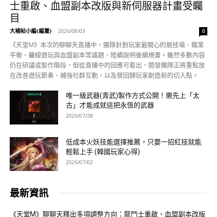
士重啟、血盟副本改版與新伺服器計畫受矚
目
大補帖小編(編董)
-
2026/08/03
0
《天堂M》本次的聊聊天直播中，團隊針對玩家最關心的競技場、職業
平衡、離線遊玩與血盟副本等議題，陸續說明後續規畫。雖然多數內容
仍在研議或製作階段，但從直播中的回應可看出，開發團隊正將重點放
在改善遊玩節奏、補強社群互動，以及替回歸玩家創造新的切入點。
唯一級武器(青武)製作方式公開！需先上「太
古」才能成就這把永恆的武器
2026/07/28
低成本火妖技能選擇推薦，只要一招紅技就能
輕鬆上手 (韓國玩家心得)
2026/07/02
最新資訊
《天堂M》聊聊天釋出多項調整方向：龍鬥士重啟、血盟副本改版