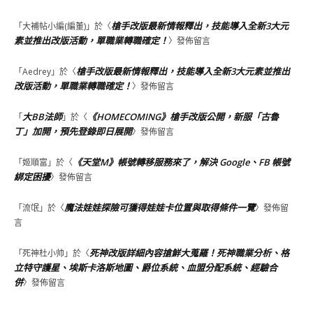
槍手改版最新情報釋出，技能導入全新3大元
「
大補帖小編(編董)
」於〈
素並推出改版活動，單職業轉職確定！
〉發佈留言
槍手改版最新情報釋出，技能導入全新3大元素並推出
「
Aedrey
」於〈
改版活動，單職業轉職確定！
〉發佈留言
大BB法師
《HOMECOMING》槍手改版公開，新服「古魯
「
」於〈
丁」加開，預先登錄即日展開
〉發佈留言
《天堂M》帳號轉移服務來了，解決 Google、FB 帳號
「
姬順富
」於〈
綁定困擾
〉發佈留言
魔法娃娃探險可獲得娃娃卡位置與取得條件一覽
「
流氓
」於〈
〉發佈留
言
死神改版詳細內容搶鮮大蒐羅！死神職業分析、格
「
死神杜小帅
」於〈
立特守護星、埃斯卡洛斯地圖、爵位系統、血盟分配系統、經驗合
併
〉發佈留言