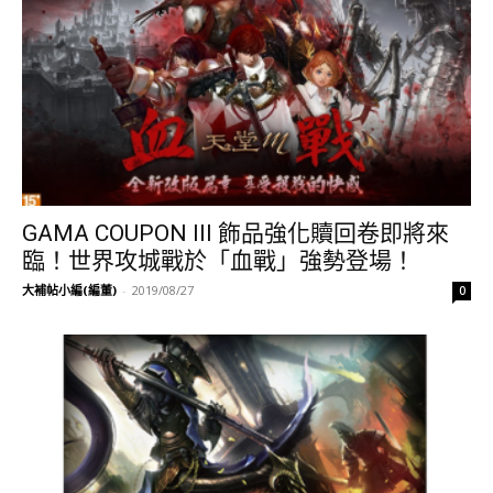
GAMA COUPON III 飾品強化贖回卷即將來
臨！世界攻城戰於「血戰」強勢登場！
大補帖小編(編董)
-
2019/08/27
0