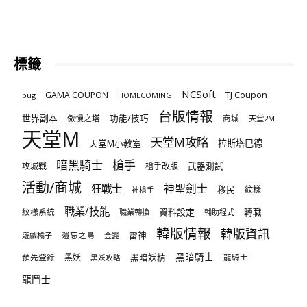
標籤
NCSoft
TJ Coupon
GAMA COUPON
bug
HOMECOMING
台版情報
世界副本
傲慢之塔
功能/技巧
商城
天堂2M
天堂M
天堂M攻略
天堂M小教室
拉斯塔巴德
暗黑騎士
槍手
攻城戰
槍手改版
武器測試
活動/商城
狂戰士
神聖劍士
移民
紋樣
神槍手
職業/技能
資料設定
紋樣系統
轉職
職業轉換
輔助程式
韓版情報
韓版資訊
雷神
遊戲橘子
遺忘之島
金變
黑暗騎士
預先登錄
黑妖
黑暗妖精
龍騎士
黑妖攻略
龍鬥士