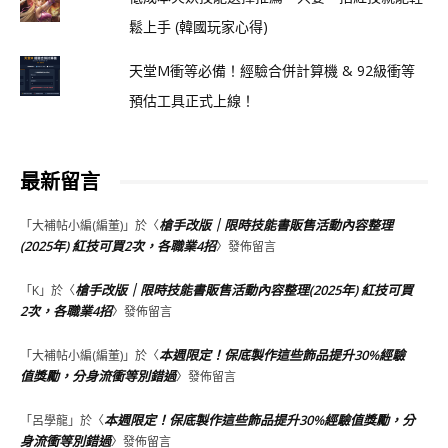
鬆上手 (韓國玩家心得)
天堂M衝等必備！經驗合併計算機 & 92級衝等
預估工具正式上線！
最新留言
槍手改版｜限時技能書販售活動內容整理
「
大補帖小編(編董)
」於〈
(2025年) 紅技可買2次，各職業4招
〉發佈留言
槍手改版｜限時技能書販售活動內容整理(2025年) 紅技可買
「
K
」於〈
2次，各職業4招
〉發佈留言
本週限定！保底製作這些飾品提升30%經驗
「
大補帖小編(編董)
」於〈
值獎勵，分身流衝等別錯過
〉發佈留言
本週限定！保底製作這些飾品提升30%經驗值獎勵，分
「
呂學龍
」於〈
身流衝等別錯過
〉發佈留言