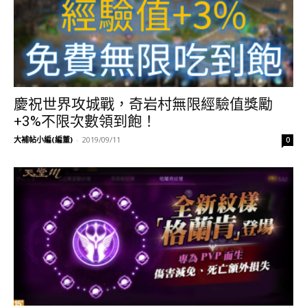
慶祝世界攻城戰，奇岩村無限經驗值獎勵
+3%不限次數領到飽！
大補帖小編(編董)
-
2019/09/11
0