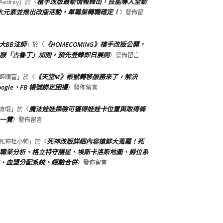
槍手改版最新情報釋出，技能導入全新
Aedrey
」於〈
大元素並推出改版活動，單職業轉職確定！
〉發佈留
大BB法師
《HOMECOMING》槍手改版公開，
」於〈
服「古魯丁」加開，預先登錄即日展開
〉發佈留言
《天堂M》帳號轉移服務來了，解決
姬順富
」於〈
oogle、FB 帳號綁定困擾
〉發佈留言
魔法娃娃探險可獲得娃娃卡位置與取得條
流氓
」於〈
一覽
〉發佈留言
死神改版詳細內容搶鮮大蒐羅！死
死神杜小帅
」於〈
職業分析、格立特守護星、埃斯卡洛斯地圖、爵位系
、血盟分配系統、經驗合併
〉發佈留言