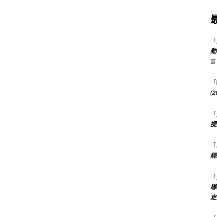
「
動
言
「
(
「
提
「
經
「
導
定