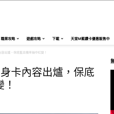
職業攻略
遊戲攻略
下載
天堂M藍鑽卡優惠販售中
卡內容出爐，保底藍且機率抽中紅變！
定變身卡內容出爐，保底
變！