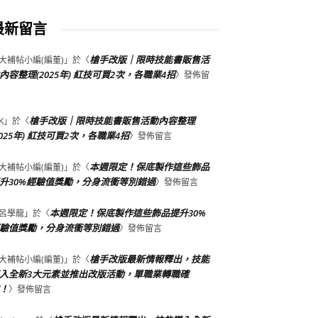
最新留言
槍手改版｜限時技能書販售活
大補帖小編(編董)
」於〈
內容整理(2025年) 紅技可買2次，各職業4招
〉發佈留
槍手改版｜限時技能書販售活動內容整理
K
」於〈
2025年) 紅技可買2次，各職業4招
〉發佈留言
本週限定！保底製作這些飾品
大補帖小編(編董)
」於〈
升30%經驗值獎勵，分身流衝等別錯過
〉發佈留言
本週限定！保底製作這些飾品提升30%
呂學龍
」於〈
驗值獎勵，分身流衝等別錯過
〉發佈留言
槍手改版最新情報釋出，技能
大補帖小編(編董)
」於〈
入全新3大元素並推出改版活動，單職業轉職確
！
〉發佈留言