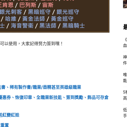
《
券可以使用，大家記得努力簽到嘿！
血
神
件
唯
能
書、稀有製作書/職業/壺精甚至英雄級職業
5
J優惠券、恢復印章、全職業新技能、簽到獎勵、飾品可存倉
高
低
送紅變紅娃
手
步重置