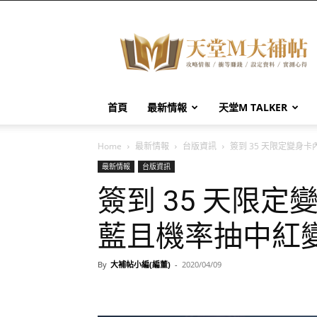
天
堂
M
大
補
帖
首頁
最新情報
天堂M TALKER
Home
最新情報
台版資訊
簽到 35 天限定變身
最新情報
台版資訊
簽到 35 天限
藍且機率抽中紅
By
大補帖小編(編董)
-
2020/04/09