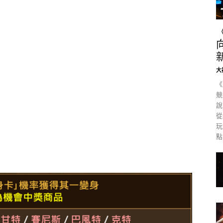
大
《
競
說
從
玩
點