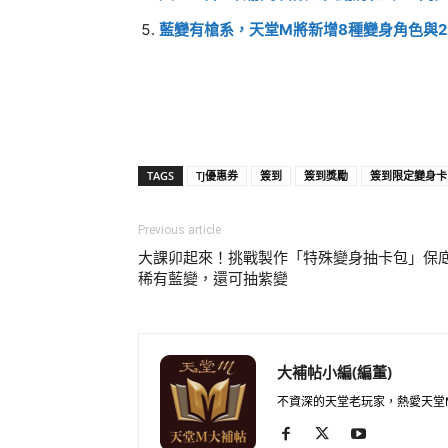
藍變有槍系，天堂M將新增8種變身角色與2
TAGS
TJ優惠券
簽到
簽到獎勵
簽到限定變身卡
Previous article
大課卯起來！挑戰製作「特殊變身抽卡包」保
稀有藍變，還可抽紫變
大補帖小編(編董)
不資深的天堂老玩家，熱愛天堂