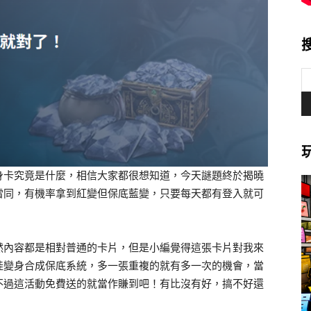
身卡究竟是什麼，相信大家都很想知道，今天謎題終於揭曉
雷同，有機率拿到紅變但保底藍變，只要每天都有登入就可
然內容都是相對普通的卡片，但是小編覺得這張卡片對我來
娃變身合成保底系統，多一張重複的就有多一次的機會，當
不過這活動免費送的就當作賺到吧！有比沒有好，搞不好還