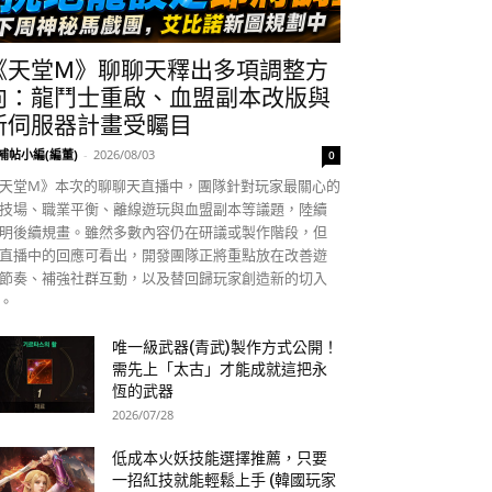
《天堂M》聊聊天釋出多項調整方
向：龍鬥士重啟、血盟副本改版與
新伺服器計畫受矚目
補帖小編(編董)
-
2026/08/03
0
天堂M》本次的聊聊天直播中，團隊針對玩家最關心的
技場、職業平衡、離線遊玩與血盟副本等議題，陸續
明後續規畫。雖然多數內容仍在研議或製作階段，但
直播中的回應可看出，開發團隊正將重點放在改善遊
節奏、補強社群互動，以及替回歸玩家創造新的切入
。
唯一級武器(青武)製作方式公開！
需先上「太古」才能成就這把永
恆的武器
2026/07/28
低成本火妖技能選擇推薦，只要
一招紅技就能輕鬆上手 (韓國玩家