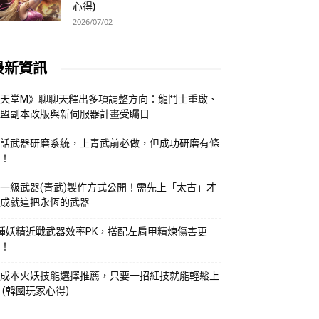
心得)
2026/07/02
最新資訊
天堂M》聊聊天釋出多項調整方向：龍鬥士重啟、
盟副本改版與新伺服器計畫受矚目
話武器研磨系統，上青武前必做，但成功研磨有條
！
一級武器(青武)製作方式公開！需先上「太古」才
成就這把永恆的武器
種妖精近戰武器效率PK，搭配左肩甲精煉傷害更
！
成本火妖技能選擇推薦，只要一招紅技就能輕鬆上
 (韓國玩家心得)