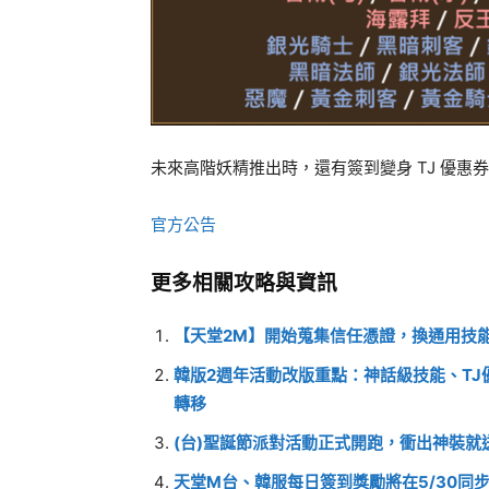
未來高階妖精推出時，還有簽到變身 TJ 優惠
官方公告
更多相關攻略與資訊
【天堂2M】開始蒐集信任憑證，換通用技能
韓版2週年活動改版重點：神話級技能、T
轉移
(台)聖誕節派對活動正式開跑，衝出神裝就
天堂M台、韓服每日簽到獎勵將在5/30同