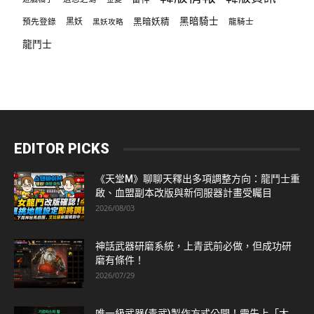
黑暗騎士
預先登錄
黑妖
黑暗妖精
龍騎士
黑妖攻略
龍鬥士
EDITOR PICKS
《天堂M》聊聊天釋出多項調整方向：龍鬥士重
啟、血盟副本改版與新伺服器計畫受矚目
2026/08/03
神話武器研磨系統，上青武前必做，但成功研
磨有條件！
2026/07/29
唯一級武器(青武)製作方式公開！需先上「太