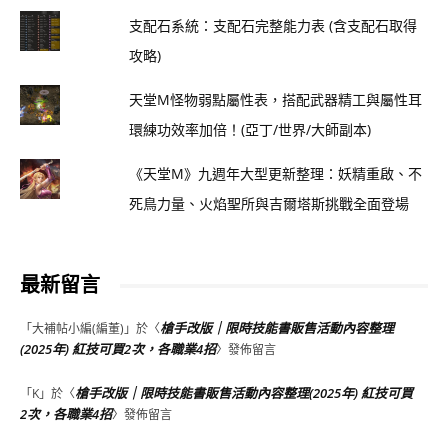
支配石系統：支配石完整能力表 (含支配石取得
攻略)
天堂M怪物弱點屬性表，搭配武器精工與屬性耳
環練功效率加倍！(亞丁/世界/大師副本)
《天堂M》九週年大型更新整理：妖精重啟、不
死鳥力量、火焰聖所與吉爾塔斯挑戰全面登場
最新留言
槍手改版｜限時技能書販售活動內容整理
「
大補帖小編(編董)
」於〈
(2025年) 紅技可買2次，各職業4招
〉發佈留言
槍手改版｜限時技能書販售活動內容整理(2025年) 紅技可買
「
K
」於〈
2次，各職業4招
〉發佈留言