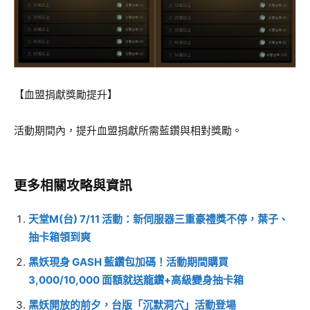
【血盟捐獻獎勵提升】
活動期間內，提升血盟捐獻所需藍鑽與相對獎勵。
更多相關攻略與資訊
天堂M(台) 7/11 活動：新伺服器三重豪禮獎不停，葉子、
抽卡箱領到爽
黑妖現身 GASH 藍鑽包加碼！活動期間購買
3,000/10,000 面額就送龍鑽+高級變身抽卡箱
黑妖開放的前夕，台版「沉默洞穴」活動登場