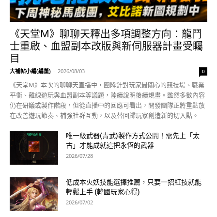
《天堂M》聊聊天釋出多項調整方向：龍鬥
士重啟、血盟副本改版與新伺服器計畫受矚
目
大補帖小編(編董)
-
2026/08/03
0
《天堂M》本次的聊聊天直播中，團隊針對玩家最關心的競技場、職業
平衡、離線遊玩與血盟副本等議題，陸續說明後續規畫。雖然多數內容
仍在研議或製作階段，但從直播中的回應可看出，開發團隊正將重點放
在改善遊玩節奏、補強社群互動，以及替回歸玩家創造新的切入點。
唯一級武器(青武)製作方式公開！需先上「太
古」才能成就這把永恆的武器
2026/07/28
低成本火妖技能選擇推薦，只要一招紅技就能
輕鬆上手 (韓國玩家心得)
2026/07/02