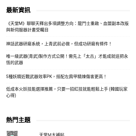
最新資訊
《天堂M》聊聊天釋出多項調整方向：龍鬥士重啟、血盟副本改版
與新伺服器計畫受矚目
神話武器研磨系統，上青武前必做，但成功研磨有條件！
唯一級武器(青武)製作方式公開！需先上「太古」才能成就這把永
恆的武器
5種妖精近戰武器效率PK，搭配左肩甲精煉傷害更高！
低成本火妖技能選擇推薦，只要一招紅技就能輕鬆上手 (韓國玩家
心得)
熱門主題
天堂M大補帖