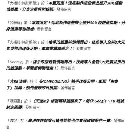
本週限定！保底製作這些飾品提升30%經驗
「
大補帖小編(編董)
」於〈
值獎勵，分身流衝等別錯過
〉發佈留言
本週限定！保底製作這些飾品提升30%經驗值獎勵，分
「
呂學龍
」於〈
身流衝等別錯過
〉發佈留言
槍手改版最新情報釋出，技能導入全新3大元
「
大補帖小編(編董)
」於〈
素並推出改版活動，單職業轉職確定！
〉發佈留言
槍手改版最新情報釋出，技能導入全新3大元素並推出
「
Aedrey
」於〈
改版活動，單職業轉職確定！
〉發佈留言
大BB法師
《HOMECOMING》槍手改版公開，新服「古魯
「
」於〈
丁」加開，預先登錄即日展開
〉發佈留言
《天堂M》帳號轉移服務來了，解決 Google、FB 帳號
「
姬順富
」於〈
綁定困擾
〉發佈留言
魔法娃娃探險可獲得娃娃卡位置與取得條件一覽
「
流氓
」於〈
〉發佈留
言