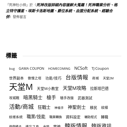
死神改版詳細內容搶鮮大蒐羅！死神職業分析、格
「
死神杜小帅
」於〈
立特守護星、埃斯卡洛斯地圖、爵位系統、血盟分配系統、經驗合
併
〉發佈留言
標籤
NCSoft
TJ Coupon
GAMA COUPON
bug
HOMECOMING
台版情報
世界副本
傲慢之塔
功能/技巧
商城
天堂2M
天堂M
天堂M攻略
天堂M小教室
拉斯塔巴德
暗黑騎士
槍手
攻城戰
槍手改版
武器測試
活動/商城
狂戰士
神聖劍士
移民
紋樣
神槍手
職業/技能
資料設定
紋樣系統
轉職
職業轉換
輔助程式
韓版情報
韓版資訊
雷神
遊戲橘子
遺忘之島
金變