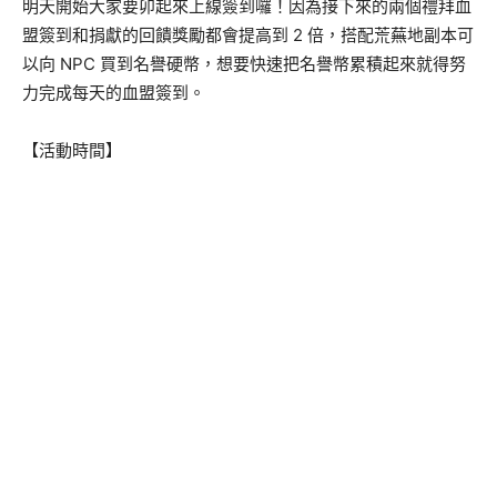
明天開始大家要卯起來上線簽到囉！因為接下來的兩個禮拜血
盟簽到和捐獻的回饋獎勵都會提高到 2 倍，搭配荒蕪地副本可
以向 NPC 買到名譽硬幣，想要快速把名譽幣累積起來就得努
力完成每天的血盟簽到。
【活動時間】