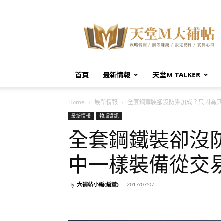
天
堂
M
大
補
帖
首頁
最新情報
天堂M TALKER
Home
最新情報
全套鋼鐵裝卻沒防禦加成？只因為
最新情報
韓版資訊
全套鋼鐵裝卻沒
中一樣裝備從交
By
大補帖小編(編董)
-
2017/07/07