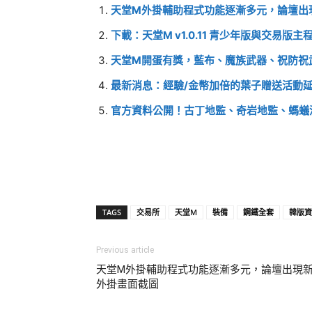
天堂M外掛輔助程式功能逐漸多元，論壇出
下載：天堂M v1.0.11 青少年版與交易版主程
天堂M開蛋有獎，藍布、魔族武器、祝防祝武
最新消息：經驗/金幣加倍的葉子贈送活動延長到
官方資料公開！古丁地監、奇岩地監、螞蟻
TAGS
交易所
天堂M
裝備
鋼鐵全套
韓版資
Previous article
天堂M外掛輔助程式功能逐漸多元，論壇出現
外掛畫面截圖