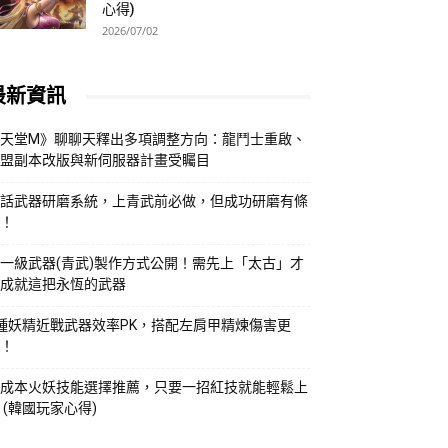
心得)
2026/07/02
最新資訊
天堂M》聊聊天釋出多項調整方向：龍鬥士重啟、
盟副本改版與新伺服器計畫受矚目
話武器研磨系統，上青武前必做，但成功研磨有條
！
一級武器(青武)製作方式公開！需先上「太古」才
成就這把永恆的武器
種妖精近戰武器效率PK，搭配左肩甲精煉傷害更
！
成本火妖技能選擇推薦，只要一招紅技就能輕鬆上
 (韓國玩家心得)