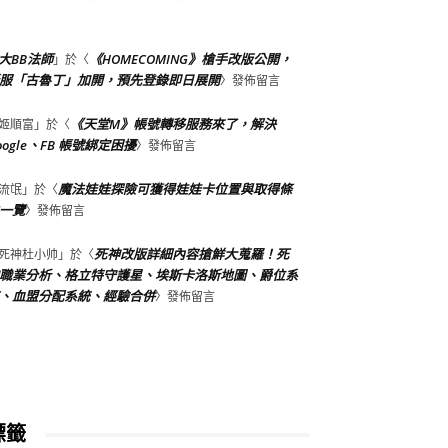
大BB法師
《HOMECOMING》槍手改版公開，
」於〈
服「古魯丁」加開，預先登錄即日展開
〉發佈留言
《天堂M》帳號轉移服務來了，解決
姬順富
」於〈
oogle、FB 帳號綁定困擾
〉發佈留言
魔法娃娃探險可獲得娃娃卡位置與取得條
流氓
」於〈
一覽
〉發佈留言
死神改版詳細內容搶鮮大蒐羅！死
死神杜小帅
」於〈
職業分析、格立特守護星、埃斯卡洛斯地圖、爵位系
、血盟分配系統、經驗合併
〉發佈留言
標籤