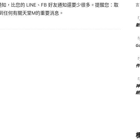
知，比您的 LINE、FB 好友通知還要少很多。提醒您：取
言
到任何有關天堂M的重要消息。
「
新
「
G
「
件
「
神
統