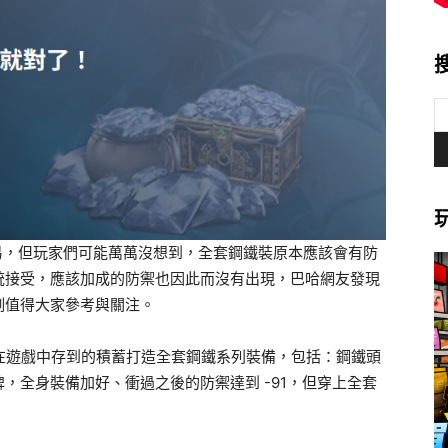
易，但玩家們可能萬萬沒想到，全套鋼鐵裝原本應該會有防
統接受，應該加成的防禦也因此而沒有出現，巴哈網友發現
例值得大家參考與關注。
在遊戲中存到的積蓄打造全套鋼鐵系列裝備，包括：鋼鐵頭
，全身裝備加好、衝過之後的防禦達到 -91，但穿上全套