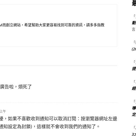
「
動
M而創立網站，希望幫助大家更容易找到可靠的資訊，請多多指教
言
「
(
「
提
「
廣告啦，煩死了
經
「
導
2 上午
定
擾，如果不喜歡收到通知可以取消訂閱：按瀏覽器網址左邊
通知設定為封鎖)，這樣就不會收到我們的通知了。
「
3