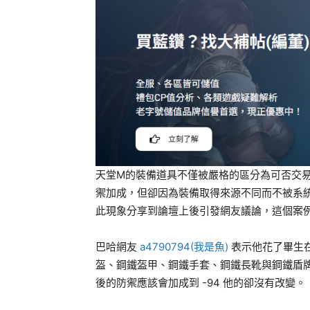
天堂M的裝備道具不僅被嚴格的區分為可否交
禦加成，但卻因為裝備取得來源不同而不被系
此現象分享到論壇上後引發網友議論，這個案
巴哈網友
a4790794(我是魚)
表示他花了畢生
盔、鋼鐵盔甲、鋼鐵手套、鋼鐵長靴與鋼鐵盾牌
後的防禦應該會加成到 -94 他的卻沒有改變。