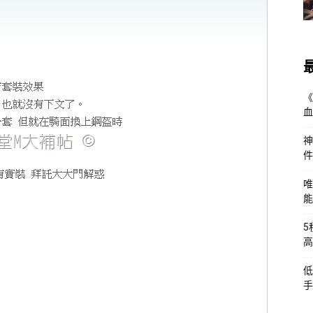
《
血
神
件
唯
能
5
高
低
手