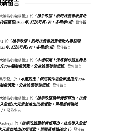
最新留言
槍手改版｜限時技能書販售活
大補帖小編(編董)
」於〈
內容整理(2025年) 紅技可買2次，各職業4招
〉發佈留
槍手改版｜限時技能書販售活動內容整理
K
」於〈
2025年) 紅技可買2次，各職業4招
〉發佈留言
本週限定！保底製作這些飾品
大補帖小編(編董)
」於〈
升30%經驗值獎勵，分身流衝等別錯過
〉發佈留言
本週限定！保底製作這些飾品提升30%
呂學龍
」於〈
驗值獎勵，分身流衝等別錯過
〉發佈留言
槍手改版最新情報釋出，技能
大補帖小編(編董)
」於〈
入全新3大元素並推出改版活動，單職業轉職確
！
〉發佈留言
槍手改版最新情報釋出，技能導入全新
Aedrey
」於〈
大元素並推出改版活動，單職業轉職確定！
〉發佈留