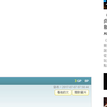
大
《
競
說
從
玩
點