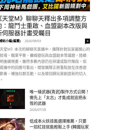
《天堂M》聊聊天釋出多項調整方
向：龍鬥士重啟、血盟副本改版與
新伺服器計畫受矚目
補帖小編(編董)
-
2026/08/03
0
天堂M》本次的聊聊天直播中，團隊針對玩家最關心的
技場、職業平衡、離線遊玩與血盟副本等議題，陸續
明後續規畫。雖然多數內容仍在研議或製作階段，但
直播中的回應可看出，開發團隊正將重點放在改善遊
節奏、補強社群互動，以及替回歸玩家創造新的切入
。
唯一級武器(青武)製作方式公開！
需先上「太古」才能成就這把永
恆的武器
2026/07/28
低成本火妖技能選擇推薦，只要
一招紅技就能輕鬆上手 (韓國玩家