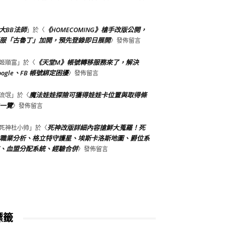
大BB法師
《HOMECOMING》槍手改版公開，
」於〈
服「古魯丁」加開，預先登錄即日展開
〉發佈留言
《天堂M》帳號轉移服務來了，解決
姬順富
」於〈
oogle、FB 帳號綁定困擾
〉發佈留言
魔法娃娃探險可獲得娃娃卡位置與取得條
流氓
」於〈
一覽
〉發佈留言
死神改版詳細內容搶鮮大蒐羅！死
死神杜小帅
」於〈
職業分析、格立特守護星、埃斯卡洛斯地圖、爵位系
、血盟分配系統、經驗合併
〉發佈留言
標籤