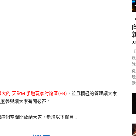
大
《
競
說
從
玩
點
最大的
天堂M 手遊玩家討論區(FB)
，並且積極的管理讓大家
玩家
參與讓大家有問必答。
把這個空間開放給大家，新增以下欄目：