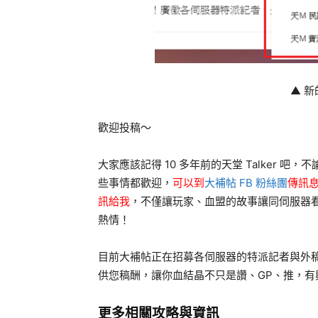
▲ 
歡迎投稿～
大家應該記得 10 多年前的天堂 Talker
些事情都歡迎，
可以到
大補帖 FB 粉絲團
傳訊息
訊給我
，不僅讓玩家、血盟的故事讓同伺服器
熱情！
目前大補帖正在招募各伺服器的特派記者與外
供您稿酬，讓你血結晶不只是讚、GP、推，有
更多相關攻略與資訊