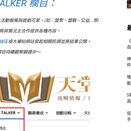
ALKER 欄目：
活動報導與遊戲花絮。(如：盟聚、盟戰、公益…等)
：將與實況主合作提供各種內容。
《
論區
或大補帖網站發起相關民調並將結果公開。
血
欄目持續觀察闢建中～
神
件
唯
能
5
高
低
手