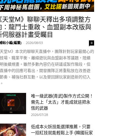
《天堂M》聊聊天釋出多項調整方
向：龍鬥士重啟、血盟副本改版與
新伺服器計畫受矚目
補帖小編(編董)
-
2026/08/03
0
天堂M》本次的聊聊天直播中，團隊針對玩家最關心的
技場、職業平衡、離線遊玩與血盟副本等議題，陸續
明後續規畫。雖然多數內容仍在研議或製作階段，但
直播中的回應可看出，開發團隊正將重點放在改善遊
節奏、補強社群互動，以及替回歸玩家創造新的切入
。
唯一級武器(青武)製作方式公開！
需先上「太古」才能成就這把永
恆的武器
2026/07/28
低成本火妖技能選擇推薦，只要
一招紅技就能輕鬆上手 (韓國玩家