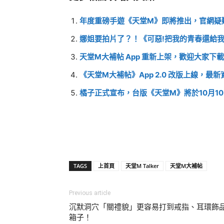
年度重磅手遊《天堂M》即將推出，官網疑
娜姐要拍片了？！《可惡!把我的青春還給
天堂M大補帖 App 重新上架，歡迎大家下
《天堂M大補帖》App 2.0 改版上線，最
橘子正式宣布，台版《天堂M》將於10月1
TAGS
上首頁
天堂M Talker
天堂M大補帖
Previous article
沉默洞穴「關禮貌」更容易打到戒指、耳環飾
箱子！