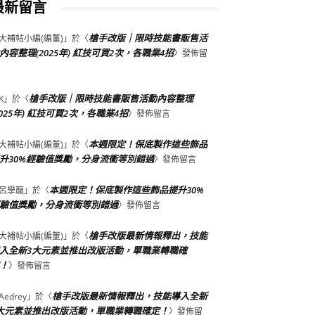
最新留言
槍手改版｜限時技能書販售活
大補帖小編(編董)
」於〈
內容整理(2025年) 紅技可買2次，各職業4招
〉發佈留
槍手改版｜限時技能書販售活動內容整理
K
」於〈
2025年) 紅技可買2次，各職業4招
〉發佈留言
本週限定！保底製作這些飾品
大補帖小編(編董)
」於〈
升30%經驗值獎勵，分身流衝等別錯過
〉發佈留言
本週限定！保底製作這些飾品提升30%
呂學龍
」於〈
驗值獎勵，分身流衝等別錯過
〉發佈留言
槍手改版最新情報釋出，技能
大補帖小編(編董)
」於〈
入全新3大元素並推出改版活動，單職業轉職確
！
〉發佈留言
槍手改版最新情報釋出，技能導入全新
Aedrey
」於〈
大元素並推出改版活動，單職業轉職確定！
〉發佈留