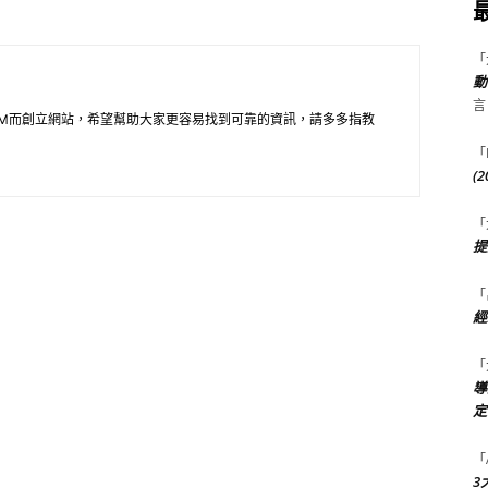
「
動
言
M而創立網站，希望幫助大家更容易找到可靠的資訊，請多多指教
「
(
「
提
「
經
「
導
定
「
3