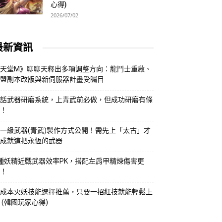
心得)
2026/07/02
最新資訊
天堂M》聊聊天釋出多項調整方向：龍鬥士重啟、
盟副本改版與新伺服器計畫受矚目
話武器研磨系統，上青武前必做，但成功研磨有條
！
一級武器(青武)製作方式公開！需先上「太古」才
成就這把永恆的武器
種妖精近戰武器效率PK，搭配左肩甲精煉傷害更
！
成本火妖技能選擇推薦，只要一招紅技就能輕鬆上
 (韓國玩家心得)