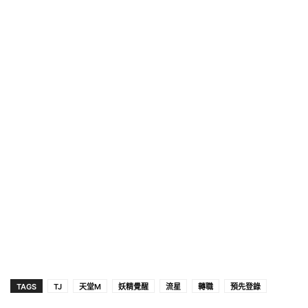
TAGS
TJ
天堂M
妖精覺醒
流星
轉職
預先登錄