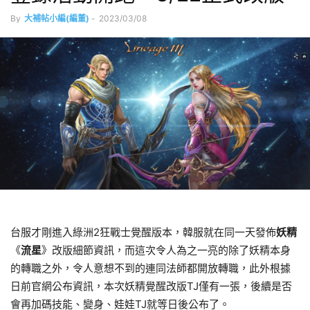
By
大補帖小編(編董)
-
2023/03/08
台服才剛進入綠洲2狂戰士覺醒版本，韓服就在同一天發佈
妖精
《
流星
》改版細節資訊，而這次令人為之一亮的除了妖精本身
的轉職之外，令人意想不到的連同法師都開放轉職，此外根據
日前官網公布資訊，本次妖精覺醒改版TJ僅有一張，後續是否
會再加碼技能、變身、娃娃TJ就等日後公布了。