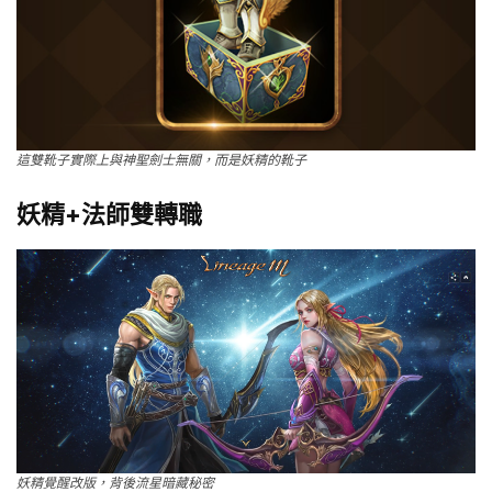
這雙靴子實際上與神聖劍士無關，而是妖精的靴子
妖精+法師雙轉職
妖精覺醒改版，背後流星暗藏秘密