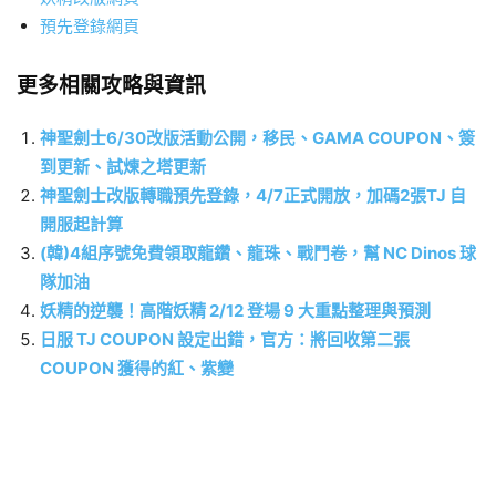
預先登錄網頁
更多相關攻略與資訊
神聖劍士6/30改版活動公開，移民、GAMA COUPON、簽
到更新、試煉之塔更新
神聖劍士改版轉職預先登錄，4/7正式開放，加碼2張TJ 自
開服起計算
(韓)4組序號免費領取龍鑽、龍珠、戰鬥卷，幫 NC Dinos 球
隊加油
妖精的逆襲！高階妖精 2/12 登場 9 大重點整理與預測
日服 TJ COUPON 設定出錯，官方：將回收第二張
COUPON 獲得的紅、紫變