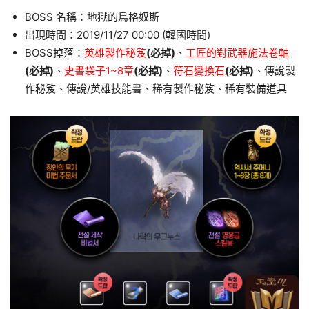
BOSS 名稱：地獄的鳥格奴斯
出現時間：2019/11/27 00:00 (韓國時間)
BOSS掉落：
英雄製作秘笈
(必掉)
、
工匠的對武器施法卷軸
(必掉)
、
史書袋子1~8章
(必掉)
、
符石變換石
(必掉)
、傳說製
作秘笈、傳說/英雄技能書、稀有製作秘笈、稀有裝備道具