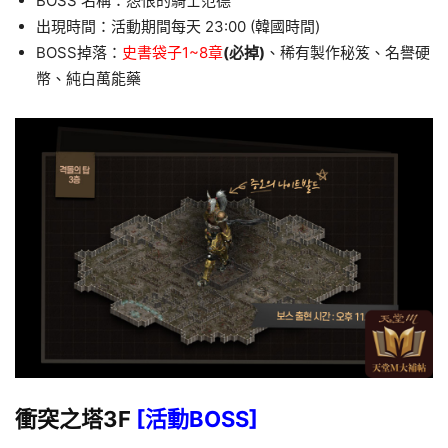
BOSS 名稱：怨恨的騎士范德
出現時間：活動期間每天 23:00 (韓國時間)
BOSS掉落：
史書袋子1~8章
(必掉)
、稀有製作秘笈、名譽硬
幣、純白萬能藥
衝突之塔3F
[活動BOSS]