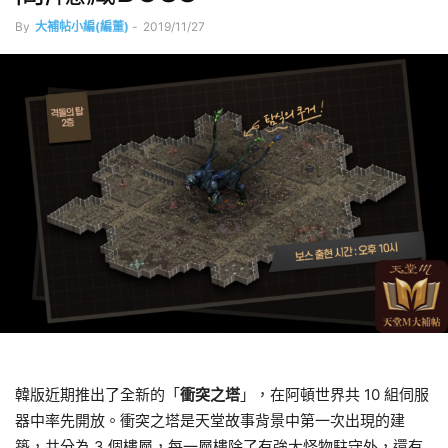
By
大補帖小編(編董)
-
2019/11/27
韓版近期推出了全新的「
衝突之塔
」，在阿頓世界共 10 組伺服
器中率先開放。衝突之塔是天堂故事背景中第一次出現的建
築，共分為 3 個樓層，每一層樓除了有強大怪物駐守外，還有