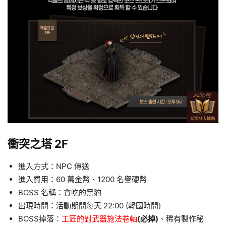
衝突之塔 2F
進入方式：NPC 傳送
進入費用：60 萬金幣、1200 名譽硬幣
BOSS 名稱：貪吃的黑豹
出現時間：活動期間每天 22:00 (韓國時間)
BOSS掉落：
工匠的對武器施法卷軸
(必掉)
、稀有製作秘