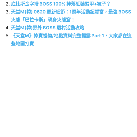
底比斯金字塔 BOSS 100% 掉落紅裝臂甲+褲子？
天堂M(韓) 0620 更新細節：1週年活動超豐富，最強 BOSS
火龍「巴拉卡斯」現身火龍窟！
天堂M(韓)野外 BOSS 屠村活動攻略
《天堂M》掉寶怪物/地點資料完整揭露 Part 1，大家都在這
些地圖打寶