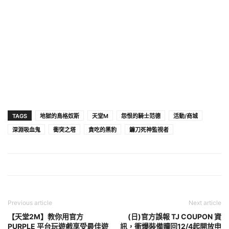
TAGS
地獄的鳥格奴斯
天堂M
怨恨的騎士范德
活動/商城
深淵吸血鬼
衝突之塔
貪吃的黑豹
鐮刀死神監視者
Previous article
Next article
【天堂2M】教你用官方
(日)官方誤報 TJ COUPON 資
PURPLE 平台玩遊戲享受最佳遊
訊，衝爆裝備贖回12/4起開放申