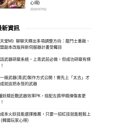
心得)
2026/07/02
最新資訊
天堂M》聊聊天釋出多項調整方向：龍鬥士重啟、
盟副本改版與新伺服器計畫受矚目
話武器研磨系統，上青武前必做，但成功研磨有條
！
一級武器(青武)製作方式公開！需先上「太古」才
成就這把永恆的武器
種妖精近戰武器效率PK，搭配左肩甲精煉傷害更
！
成本火妖技能選擇推薦，只要一招紅技就能輕鬆上
 (韓國玩家心得)