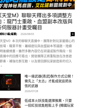
《天堂M》聊聊天釋出多項調整方
向：龍鬥士重啟、血盟副本改版與
新伺服器計畫受矚目
補帖小編(編董)
-
2026/08/03
0
天堂M》本次的聊聊天直播中，團隊針對玩家最關心的
技場、職業平衡、離線遊玩與血盟副本等議題，陸續
明後續規畫。雖然多數內容仍在研議或製作階段，但
直播中的回應可看出，開發團隊正將重點放在改善遊
節奏、補強社群互動，以及替回歸玩家創造新的切入
。
唯一級武器(青武)製作方式公開！
需先上「太古」才能成就這把永
恆的武器
2026/07/28
低成本火妖技能選擇推薦，只要
一招紅技就能輕鬆上手 (韓國玩家