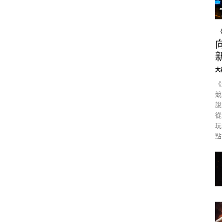
大
《
競
說
從
玩
點