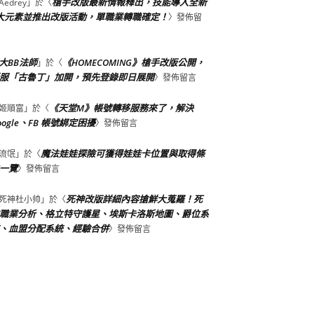
槍手改版最新情報釋出，技能導入全新
Aedrey
」於〈
大元素並推出改版活動，單職業轉職確定！
〉發佈留
大BB法師
《HOMECOMING》槍手改版公開，
」於〈
服「古魯丁」加開，預先登錄即日展開
〉發佈留言
《天堂M》帳號轉移服務來了，解決
姬順富
」於〈
oogle、FB 帳號綁定困擾
〉發佈留言
魔法娃娃探險可獲得娃娃卡位置與取得條
流氓
」於〈
一覽
〉發佈留言
死神改版詳細內容搶鮮大蒐羅！死
死神杜小帅
」於〈
職業分析、格立特守護星、埃斯卡洛斯地圖、爵位系
、血盟分配系統、經驗合併
〉發佈留言