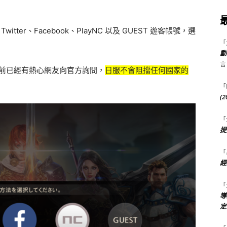
itter、Facebook、PlayNC 以及 GUEST 遊客帳號，選
「
。
動
言
日前已經有熱心網友向官方詢問，
日服
不會阻擋任何國家的
「
(
「
提
「
經
「
導
定