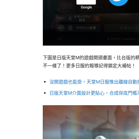
下圖是日版天堂M的遊戲開頭畫面，比台版的
不一樣了！更多日服的報導記得鎖定大補帖！
沒開遊戲也能掛，天堂M日服推出離線自動
日版天堂M介面設計更貼心，合成保底門檻