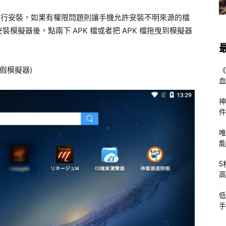
即可進行安裝，如果有權限問題則讓手機允許安裝不明來源的檔
模擬器後，點兩下 APK 檔或者把 APK 檔拖曳到模擬器
假模擬器)
《
血
神
件
唯
能
5
高
低
手