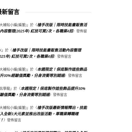
最新留言
槍手改版｜限時技能書販售活
大補帖小編(編董)
」於〈
內容整理(2025年) 紅技可買2次，各職業4招
〉發佈留
槍手改版｜限時技能書販售活動內容整理
K
」於〈
2025年) 紅技可買2次，各職業4招
〉發佈留言
本週限定！保底製作這些飾品
大補帖小編(編董)
」於〈
升30%經驗值獎勵，分身流衝等別錯過
〉發佈留言
本週限定！保底製作這些飾品提升30%
呂學龍
」於〈
驗值獎勵，分身流衝等別錯過
〉發佈留言
槍手改版最新情報釋出，技能
大補帖小編(編董)
」於〈
入全新3大元素並推出改版活動，單職業轉職確
！
〉發佈留言