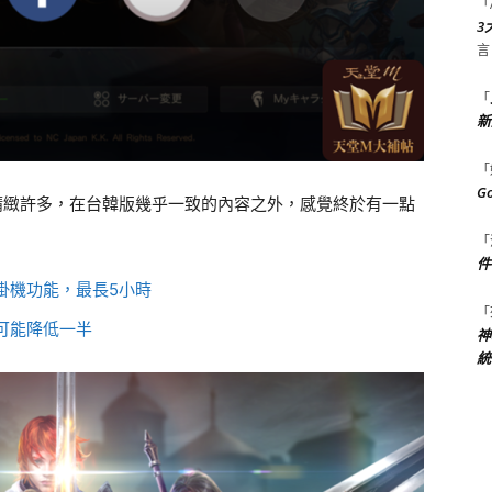
「
3
言
「
新
「
G
精緻許多，在台韓版幾乎一致的內容之外，感覺終於有一點
「
件
掛機功能，最長5小時
「
可能降低一半
神
統